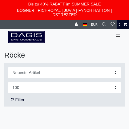
Bis zu 40% RABATT im SUMMER SALE
BOGNER
|
RICHROYAL
|
JUVIA
|
FYNCH HATTON
|
DSTREZZED
EUR
0
☰
Röcke
Filter