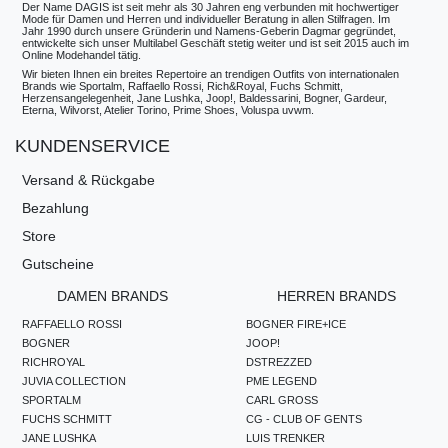
Der Name DAGIS ist seit mehr als 30 Jahren eng verbunden mit hochwertiger
Mode für Damen und Herren und individueller Beratung in allen Stilfragen. Im
Jahr 1990 durch unsere Gründerin und Namens-Geberin Dagmar gegründet,
entwickelte sich unser Multilabel Geschäft stetig weiter und ist seit 2015 auch im
Online Modehandel tätig.
Wir bieten Ihnen ein breites Repertoire an trendigen Outfits von internationalen
Brands wie Sportalm, Raffaello Rossi, Rich&Royal, Fuchs Schmitt,
Herzensangelegenheit, Jane Lushka, Joop!, Baldessarini, Bogner, Gardeur,
Eterna, Wilvorst, Atelier Torino, Prime Shoes, Voluspa uvwm.
KUNDENSERVICE
Versand & Rückgabe
Bezahlung
Store
Gutscheine
DAMEN BRANDS
HERREN BRANDS
RAFFAELLO ROSSI
BOGNER FIRE+ICE
BOGNER
JOOP!
RICHROYAL
DSTREZZED
JUVIA COLLECTION
PME LEGEND
SPORTALM
CARL GROSS
FUCHS SCHMITT
CG - CLUB OF GENTS
JANE LUSHKA
LUIS TRENKER