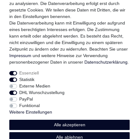
zu analysieren. Die Datenverarbeitung erfolgt erst durch
gesetzte Cookies. Wir teilen diese Daten mit Dritten, die wir
in den Einstellungen benennen.
QUALITÄTSVERSPRECHEN
Die Datenverarbeitung kann mit Einwilligung oder aufgrund
eines berechtigten Interesses erfolgen. Die Zustimmung
kann erteilt oder abgelehnt werden. Es besteht das Recht,
nicht einzuwilligen und die Einwilligung zu einem späteren
FOLGEN SIE UNS
Zeitpunkt zu ändern oder zu widerrufen. Beachten Sie unser
Impressum
und weitere Hinweise zur Verwendung
personenbezogener Daten in unserer
Daten­schutz­erklärung
.
Essenziell
Impressum
Daten­schutz­erklärung
AGB
Statistik
Externe Medien
DHL Wunschzustellung
Widerrufs­recht
Kontakt
Vertrag widerrufen
PayPal
Funktional
Weitere Einstellungen
Alle akzeptieren
© Copyright 2026 | Alle Rechte vorbehalten.
Alle ablehnen