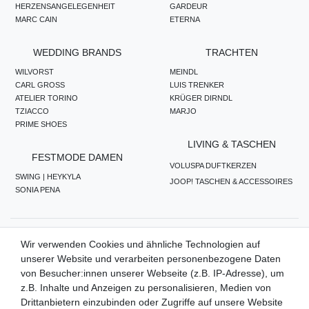
HERZENSANGELEGENHEIT
GARDEUR
MARC CAIN
ETERNA
WEDDING BRANDS
TRACHTEN
WILVORST
MEINDL
CARL GROSS
LUIS TRENKER
ATELIER TORINO
KRÜGER DIRNDL
TZIACCO
MARJO
PRIME SHOES
LIVING & TASCHEN
FESTMODE DAMEN
VOLUSPA DUFTKERZEN
SWING | HEYKYLA
JOOP! TASCHEN & ACCESSOIRES
SONIA PENA
ZAHLUNGSMETHODEN
Wir verwenden Cookies und ähnliche Technologien auf
unserer Website und verarbeiten personenbezogene Daten
von Besucher:innen unserer Webseite (z.B. IP-Adresse), um
z.B. Inhalte und Anzeigen zu personalisieren, Medien von
WIR VERSENDEN MIT
Drittanbietern einzubinden oder Zugriffe auf unsere Website