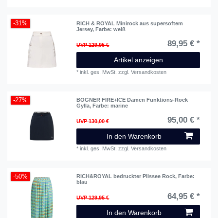
-31%
RICH & ROYAL Minirock aus supersoftem
Jersey
, Farbe: weiß
89,95 € *
UVP 129,95 €
Artikel anzeigen
*
inkl. ges. MwSt.
zzgl.
Versandkosten
-27%
BOGNER FIRE+ICE Damen Funktions-Rock
Gylla
, Farbe: marine
95,00 € *
UVP 130,00 €
In den Warenkorb
*
inkl. ges. MwSt.
zzgl.
Versandkosten
-50%
RICH&ROYAL bedruckter Plissee Rock
, Farbe:
blau
64,95 € *
UVP 129,95 €
In den Warenkorb