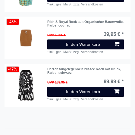
*
inkl. ges. MwSt.
zzgl.
Versandkosten
-43%
Rich & Royal Rock aus Organischer Baumwolle
,
Farbe: cognac
39,95 € *
UVP 69,95 €
In den Warenkorb
*
inkl. ges. MwSt.
zzgl.
Versandkosten
-47%
Herzensangelegenheit Plissee Rock mit Druck
,
Farbe: schwarz
99,99 € *
UVP 189,95 €
In den Warenkorb
*
inkl. ges. MwSt.
zzgl.
Versandkosten