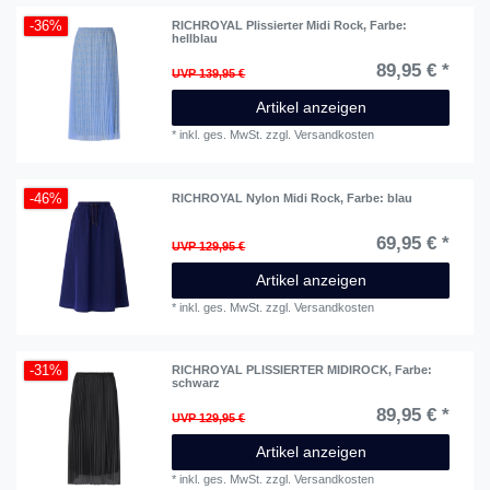
-36%
RICHROYAL Plissierter Midi Rock
, Farbe:
hellblau
89,95 € *
UVP 139,95 €
Artikel anzeigen
*
inkl. ges. MwSt.
zzgl.
Versandkosten
-46%
RICHROYAL Nylon Midi Rock
, Farbe: blau
69,95 € *
UVP 129,95 €
Artikel anzeigen
*
inkl. ges. MwSt.
zzgl.
Versandkosten
-31%
RICHROYAL PLISSIERTER MIDIROCK
, Farbe:
schwarz
89,95 € *
UVP 129,95 €
Artikel anzeigen
*
inkl. ges. MwSt.
zzgl.
Versandkosten