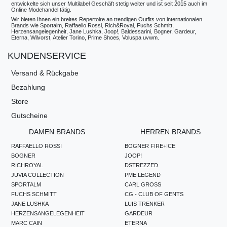
entwickelte sich unser Multilabel Geschäft stetig weiter und ist seit 2015 auch im
Online Modehandel tätig.
Wir bieten Ihnen ein breites Repertoire an trendigen Outfits von internationalen
Brands wie Sportalm, Raffaello Rossi, Rich&Royal, Fuchs Schmitt,
Herzensangelegenheit, Jane Lushka, Joop!, Baldessarini, Bogner, Gardeur,
Eterna, Wilvorst, Atelier Torino, Prime Shoes, Voluspa uvwm.
KUNDENSERVICE
Versand & Rückgabe
Bezahlung
Store
Gutscheine
DAMEN BRANDS
HERREN BRANDS
RAFFAELLO ROSSI
BOGNER FIRE+ICE
BOGNER
JOOP!
RICHROYAL
DSTREZZED
JUVIA COLLECTION
PME LEGEND
SPORTALM
CARL GROSS
FUCHS SCHMITT
CG - CLUB OF GENTS
JANE LUSHKA
LUIS TRENKER
HERZENSANGELEGENHEIT
GARDEUR
MARC CAIN
ETERNA