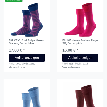
FALKE Oxford Stripe Herren
FALKE Herren Socken Tiago
Socken
, Farbe: blau
SO
, Farbe: pink
17,00 € *
16,00 € *
Artikel anzeigen
Artikel anzeigen
*
inkl. ges. MwSt.
zzgl.
*
inkl. ges. MwSt.
zzgl.
Versandkosten
Versandkosten