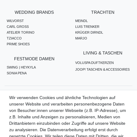
WEDDING BRANDS
TRACHTEN
WILVORST
MEINDL
CARL GROSS
LUIS TRENKER
ATELIER TORINO
KRÜGER DIRNDL
TZIACCO
MARJO
PRIME SHOES
LIVING & TASCHEN
FESTMODE DAMEN
VOLUSPA DUFTKERZEN
SWING | HEYKYLA
JOOP! TASCHEN & ACCESSOIRES
SONIA PENA
ZAHLUNGSMETHODEN
Wir verwenden Cookies und ähnliche Technologien auf
unserer Website und verarbeiten personenbezogene Daten
von Besucher:innen unserer Webseite (z.B. IP-Adresse), um
z.B. Inhalte und Anzeigen zu personalisieren, Medien von
WIR VERSENDEN MIT
Drittanbietern einzubinden oder Zugriffe auf unsere Website
zu analysieren. Die Datenverarbeitung erfolgt erst durch
gesetzte Cookies. Wir teilen diese Daten mit Dritten, die wir