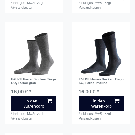
*
inkl. ges. MwSt.
zzgl.
*
inkl. ges. MwSt.
zzgl.
Versandkosten
Versandkosten
FALKE Herren Socken Tiago
FALKE Herren Socken Tiago
SO
, Farbe: grau
SO
, Farbe: marine
16,00 € *
16,00 € *
In den
In den
Warenkorb
Warenkorb
*
inkl. ges. MwSt.
zzgl.
*
inkl. ges. MwSt.
zzgl.
Versandkosten
Versandkosten