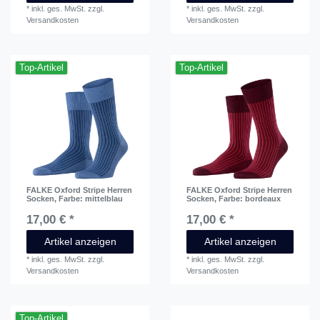
*
inkl. ges. MwSt.
zzgl.
*
inkl. ges. MwSt.
zzgl.
Versandkosten
Versandkosten
Top-Artikel
Top-Artikel
FALKE Oxford Stripe Herren
FALKE Oxford Stripe Herren
Socken
, Farbe: mittelblau
Socken
, Farbe: bordeaux
17,00 € *
17,00 € *
Artikel anzeigen
Artikel anzeigen
*
inkl. ges. MwSt.
zzgl.
*
inkl. ges. MwSt.
zzgl.
Versandkosten
Versandkosten
Top-Artikel