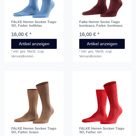
FALKE Herren Socken Tiago
Falke Herren Socke Tiago
SO
, Farbe: hellblau
bordeaux
, Farbe: bordeaux
16,00 € *
16,00 € *
Artikel anzeigen
Artikel anzeigen
*
inkl. ges. MwSt.
zzgl.
*
inkl. ges. MwSt.
zzgl.
Versandkosten
Versandkosten
FALKE Herren Socken Tiago
FALKE Herren Socken Tiago
SO
, Farbe: braun
SO
, Farbe: rot