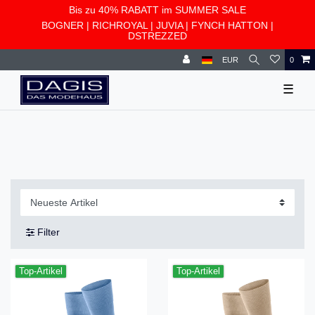
Bis zu 40% RABATT im SUMMER SALE
BOGNER
|
RICHROYAL
|
JUVIA
|
FYNCH HATTON
|
DSTREZZED
EUR
0
☰
Filter
Top-Artikel
Top-Artikel