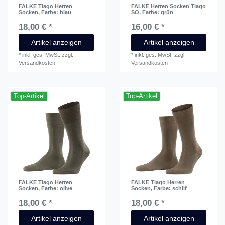
FALKE Tiago Herren
FALKE Herren Socken Tiago
Socken
, Farbe: blau
SO
, Farbe: grün
18,00 € *
16,00 € *
Artikel anzeigen
Artikel anzeigen
*
inkl. ges. MwSt.
zzgl.
*
inkl. ges. MwSt.
zzgl.
Versandkosten
Versandkosten
Top-Artikel
Top-Artikel
FALKE Tiago Herren
FALKE Tiago Herren
Socken
, Farbe: olive
Socken
, Farbe: schilf
18,00 € *
18,00 € *
Artikel anzeigen
Artikel anzeigen