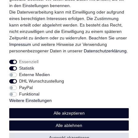
in den Einstellungen benennen.
QUALITÄTSVERSPRECHEN
Die Datenverarbeitung kann mit Einwilligung oder aufgrund
eines berechtigten Interesses erfolgen. Die Zustimmung
kann erteilt oder abgelehnt werden. Es besteht das Recht,
nicht einzuwilligen und die Einwilligung zu einem späteren
FOLGEN SIE UNS
Zeitpunkt zu ändern oder zu widerrufen. Beachten Sie unser
Impressum
und weitere Hinweise zur Verwendung
personenbezogener Daten in unserer
Daten­schutz­erklärung
.
Essenziell
Impressum
Daten­schutz­erklärung
AGB
Statistik
Externe Medien
DHL Wunschzustellung
Widerrufs­recht
Kontakt
Vertrag widerrufen
PayPal
Funktional
Weitere Einstellungen
Alle akzeptieren
© Copyright 2026 | Alle Rechte vorbehalten.
Alle ablehnen
Auswahl akzeptieren