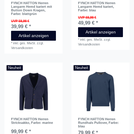
FYNCH HATTON Herren
FYNCH HATTON Herren
Langarm Hemd kariert mit
Langarm Hemd kariert
,
Button Down Kragen
,
Farbe: blau
Farbe: blattgrün
UVP 69,99 €
UVP 59,99 €
49,99 € *
39,99 € *
Artikel anzeigen
Artikel anzeigen
*
inkl. ges. MwSt.
zzgl.
*
inkl. ges. MwSt.
zzgl.
Versandkosten
Versandkosten
Neuheit
Neuheit
FYNCH HATTON Herren
FYNCH HATTON Herren
Stricksakko
, Farbe: marine
Rundhals Pullover
, Farbe:
blau
99,99 € *
79,99 € *