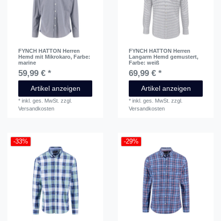
FYNCH HATTON Herren
FYNCH HATTON Herren
Hemd mit Mikrokaro
, Farbe:
Langarm Hemd gemustert
,
marine
Farbe: weiß
59,99 € *
69,99 € *
Artikel anzeigen
Artikel anzeigen
*
inkl. ges. MwSt.
zzgl.
*
inkl. ges. MwSt.
zzgl.
Versandkosten
Versandkosten
-33%
-29%