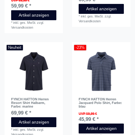
UVP 69,99 €
59,99 € *
Artikel anzeigen
Artikel anzeigen
*
inkl. ges. MwSt.
zzgl.
Versandkosten
*
inkl. ges. MwSt.
zzgl.
Versandkosten
Neuheit
-23%
FYNCH HATTON Herren
FYNCH HATTON Herren
Resort Shirt Halbarm
,
Jacquard Polo Shirt
, Farbe:
Farbe: marine
blau
69,99 € *
UVP 59,99 €
45,99 € *
Artikel anzeigen
Artikel anzeigen
*
inkl. ges. MwSt.
zzgl.
Versandkosten