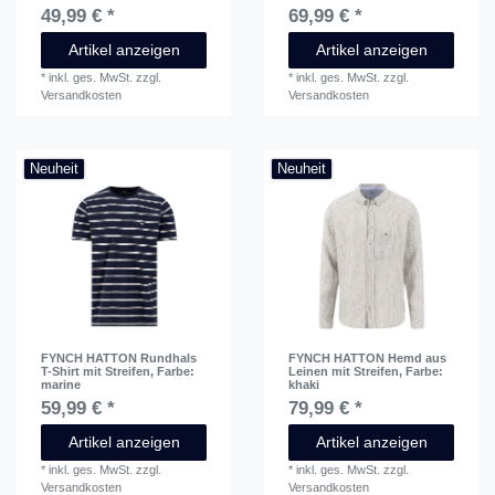
49,99 € *
69,99 € *
Artikel anzeigen
Artikel anzeigen
*
inkl. ges. MwSt.
zzgl.
*
inkl. ges. MwSt.
zzgl.
Versandkosten
Versandkosten
Neuheit
Neuheit
FYNCH HATTON Rundhals
FYNCH HATTON Hemd aus
T-Shirt mit Streifen
, Farbe:
Leinen mit Streifen
, Farbe:
marine
khaki
59,99 € *
79,99 € *
Artikel anzeigen
Artikel anzeigen
*
inkl. ges. MwSt.
zzgl.
*
inkl. ges. MwSt.
zzgl.
Versandkosten
Versandkosten