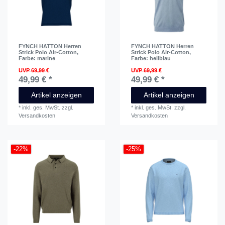
FYNCH HATTON Herren
FYNCH HATTON Herren
Strick Polo Air-Cotton
,
Strick Polo Air-Cotton
,
Farbe: marine
Farbe: hellblau
UVP 69,99 €
UVP 69,99 €
49,99 € *
49,99 € *
Artikel anzeigen
Artikel anzeigen
*
inkl. ges. MwSt.
zzgl.
*
inkl. ges. MwSt.
zzgl.
Versandkosten
Versandkosten
-22%
-25%