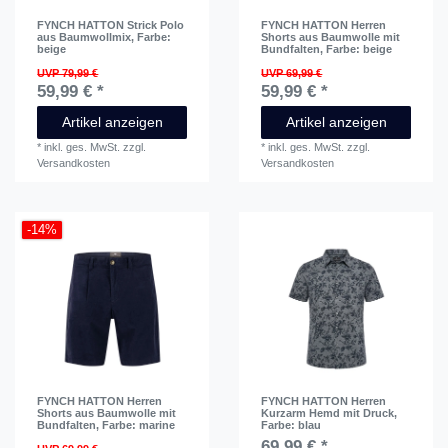
FYNCH HATTON Strick Polo
FYNCH HATTON Herren
aus Baumwollmix
, Farbe:
Shorts aus Baumwolle mit
beige
Bundfalten
, Farbe: beige
UVP 79,99 €
UVP 69,99 €
59,99 € *
59,99 € *
Artikel anzeigen
Artikel anzeigen
*
inkl. ges. MwSt.
zzgl.
*
inkl. ges. MwSt.
zzgl.
Versandkosten
Versandkosten
-14%
FYNCH HATTON Herren
FYNCH HATTON Herren
Shorts aus Baumwolle mit
Kurzarm Hemd mit Druck
,
Bundfalten
, Farbe: marine
Farbe: blau
69,99 € *