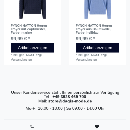
FYNCH HATTON Herren
FYNCH HATTON Herren
Troyer mit Zopfmuster
,
Troyer aus Baumwolle
,
Farbe: marine
Farbe: hellblau
99,99 € *
99,99 € *
Artikel anzeigen
Artikel anzeigen
*
inkl. ges. MwSt.
zzgl.
*
inkl. ges. MwSt.
zzgl.
Versandkosten
Versandkosten
Unser Kundenservice steht Ihnen persönlich zur Verfügung
Tel.:
+49 3928 469 700
Mail:
store@dagis-mode.de
Mo-Fr 10.00 - 18.00 | Sa 09.00 - 14.00 Uhr