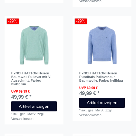
Versandkosten
-29%
-29%
FYNCH HATTON Herren
FYNCH HATTON Herren
Baumwoll Pullover mit V-
Rundhals Pullover aus
Ausschnitt
, Farbe:
Baumwolle
, Farbe: hellblau
blattgrün
UVP 69,99 €
UVP 69,99 €
49,99 € *
49,99 € *
Artikel anzeigen
Artikel anzeigen
*
inkl. ges. MwSt.
zzgl.
*
inkl. ges. MwSt.
zzgl.
Versandkosten
Versandkosten