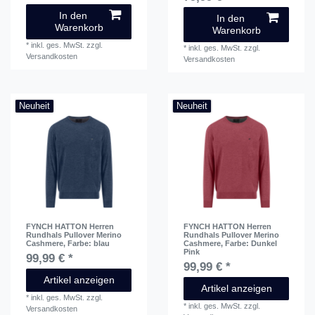
In den
In den
Warenkorb
Warenkorb
*
inkl. ges. MwSt.
zzgl.
*
inkl. ges. MwSt.
zzgl.
Versandkosten
Versandkosten
Neuheit
Neuheit
FYNCH HATTON Herren
FYNCH HATTON Herren
Rundhals Pullover Merino
Rundhals Pullover Merino
Cashmere
, Farbe: blau
Cashmere
, Farbe: Dunkel
Pink
99,99 € *
99,99 € *
Artikel anzeigen
Artikel anzeigen
*
inkl. ges. MwSt.
zzgl.
*
inkl. ges. MwSt.
zzgl.
Versandkosten