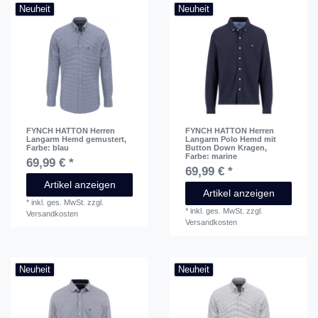
Neuheit
Neuheit
FYNCH HATTON Herren
FYNCH HATTON Herren
Langarm Hemd gemustert
,
Langarm Polo Hemd mit
Farbe: blau
Button Down Kragen
,
Farbe: marine
69,99 € *
69,99 € *
Artikel anzeigen
Artikel anzeigen
*
inkl. ges. MwSt.
zzgl.
*
inkl. ges. MwSt.
zzgl.
Versandkosten
Versandkosten
Neuheit
Neuheit