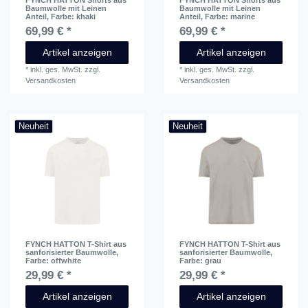
Baumwolle mit Leinen
Baumwolle mit Leinen
Anteil
, Farbe: khaki
Anteil
, Farbe: marine
69,99 € *
69,99 € *
Artikel anzeigen
Artikel anzeigen
*
inkl. ges. MwSt.
zzgl.
*
inkl. ges. MwSt.
zzgl.
Versandkosten
Versandkosten
Neuheit
Neuheit
FYNCH HATTON T-Shirt aus
FYNCH HATTON T-Shirt aus
sanforisierter Baumwolle
,
sanforisierter Baumwolle
,
Farbe: offwhite
Farbe: grau
29,99 € *
29,99 € *
Artikel anzeigen
Artikel anzeigen