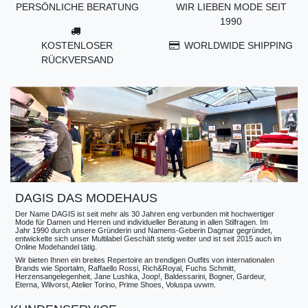
PERSÖNLICHE BERATUNG
WIR LIEBEN MODE SEIT
1990
KOSTENLOSER
WORLDWIDE SHIPPING
RÜCKVERSAND
DAGIS DAS MODEHAUS
Der Name DAGIS ist seit mehr als 30 Jahren eng verbunden mit hochwertiger
Mode für Damen und Herren und individueller Beratung in allen Stilfragen. Im
Jahr 1990 durch unsere Gründerin und Namens-Geberin Dagmar gegründet,
entwickelte sich unser Multilabel Geschäft stetig weiter und ist seit 2015 auch im
Online Modehandel tätig.
Wir bieten Ihnen ein breites Repertoire an trendigen Outfits von internationalen
Brands wie Sportalm, Raffaello Rossi, Rich&Royal, Fuchs Schmitt,
Herzensangelegenheit, Jane Lushka, Joop!, Baldessarini, Bogner, Gardeur,
Eterna, Wilvorst, Atelier Torino, Prime Shoes, Voluspa uvwm.