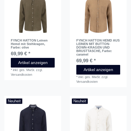
FYNCH HATTON Leinen
FYNCH HATTON HEMD AUS
Hemd mit Stehkragen
,
LEINEN MIT BUTTON-
Farbe: olive
DOWN-KRAGEN UND
BRUSTTASCHE
, Farbe:
69,99 € *
caramel
69,99 € *
Artikel anzeigen
Artikel anzeigen
*
inkl. ges. MwSt.
zzgl.
Versandkosten
*
inkl. ges. MwSt.
zzgl.
Versandkosten
Neuheit
Neuheit