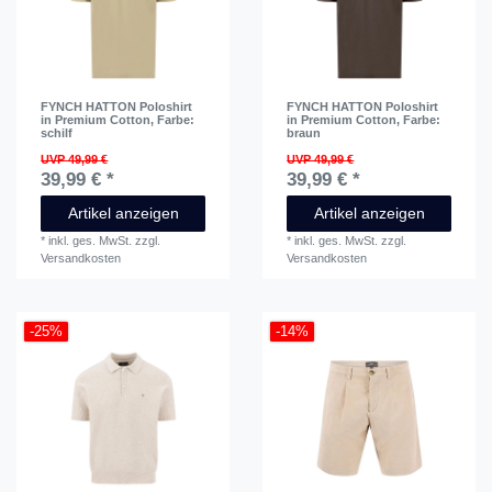
FYNCH HATTON Poloshirt
FYNCH HATTON Poloshirt
in Premium Cotton
, Farbe:
in Premium Cotton
, Farbe:
schilf
braun
UVP 49,99 €
UVP 49,99 €
39,99 € *
39,99 € *
Artikel anzeigen
Artikel anzeigen
*
inkl. ges. MwSt.
zzgl.
*
inkl. ges. MwSt.
zzgl.
Versandkosten
Versandkosten
-25%
-14%