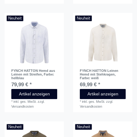
Neuheit
Neuheit
FYNCH HATTON Hemd aus
FYNCH HATTON Leinen
Leinen mit Streifen
, Farbe:
Hemd mit Stehkragen
,
hellblau
Farbe: weiß
79,99 € *
69,99 € *
Artikel anzeigen
Artikel anzeigen
*
inkl. ges. MwSt.
zzgl.
*
inkl. ges. MwSt.
zzgl.
Versandkosten
Versandkosten
Neuheit
Neuheit