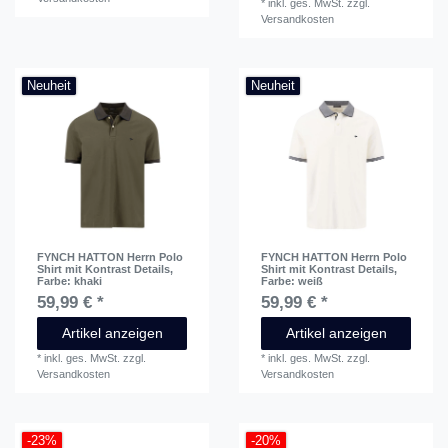
*
inkl. ges. MwSt.
zzgl.
Versandkosten
Neuheit
Neuheit
FYNCH HATTON Herrn Polo
FYNCH HATTON Herrn Polo
Shirt mit Kontrast Details
,
Shirt mit Kontrast Details
,
Farbe: khaki
Farbe: weiß
59,99 € *
59,99 € *
Artikel anzeigen
Artikel anzeigen
*
inkl. ges. MwSt.
zzgl.
*
inkl. ges. MwSt.
zzgl.
Versandkosten
Versandkosten
-23%
-20%