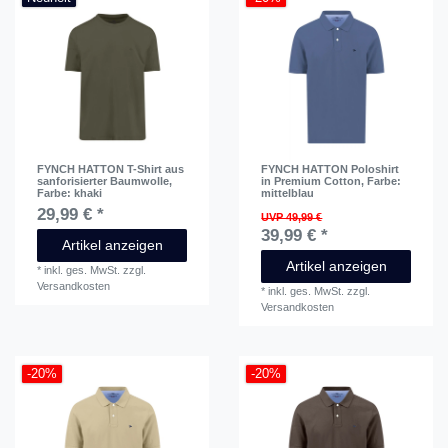
FYNCH HATTON T-Shirt aus
FYNCH HATTON Poloshirt
sanforisierter Baumwolle
,
in Premium Cotton
, Farbe:
Farbe: khaki
mittelblau
29,99 € *
UVP 49,99 €
39,99 € *
Artikel anzeigen
Artikel anzeigen
*
inkl. ges. MwSt.
zzgl.
Versandkosten
*
inkl. ges. MwSt.
zzgl.
Versandkosten
-20%
-20%