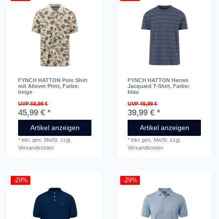
FYNCH HATTON Polo Shirt
FYNCH HATTON Herren
mit Allover Print
, Farbe:
Jacquard T-Shirt
, Farbe:
beige
blau
UVP 59,99 €
UVP 49,99 €
45,99 € *
39,99 € *
Artikel anzeigen
Artikel anzeigen
*
inkl. ges. MwSt.
zzgl.
*
inkl. ges. MwSt.
zzgl.
Versandkosten
Versandkosten
-29%
-29%