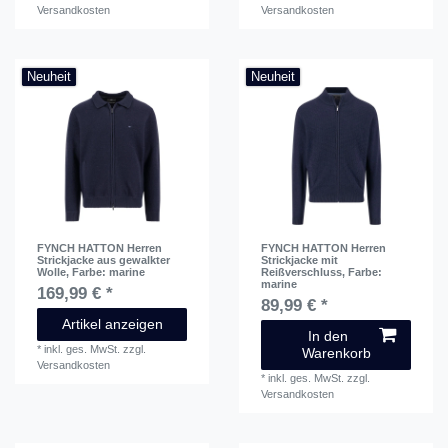
Versandkosten
Versandkosten
Neuheit
Neuheit
FYNCH HATTON Herren
FYNCH HATTON Herren
Strickjacke aus gewalkter
Strickjacke mit
Wolle
, Farbe: marine
Reißverschluss
, Farbe:
marine
169,99 € *
89,99 € *
Artikel anzeigen
In den
*
inkl. ges. MwSt.
zzgl.
Warenkorb
Versandkosten
*
inkl. ges. MwSt.
zzgl.
Versandkosten