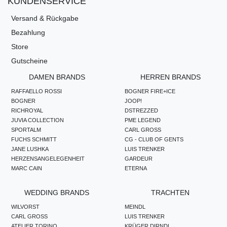
KUNDENSERVICE
Versand & Rückgabe
Bezahlung
Store
Gutscheine
DAMEN BRANDS
HERREN BRANDS
RAFFAELLO ROSSI
BOGNER FIRE+ICE
BOGNER
JOOP!
RICHROYAL
DSTREZZED
JUVIA COLLECTION
PME LEGEND
SPORTALM
CARL GROSS
FUCHS SCHMITT
CG - CLUB OF GENTS
JANE LUSHKA
LUIS TRENKER
HERZENSANGELEGENHEIT
GARDEUR
MARC CAIN
ETERNA
WEDDING BRANDS
TRACHTEN
WILVORST
MEINDL
CARL GROSS
LUIS TRENKER
ATELIER TORINO
KRÜGER DIRNDL