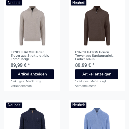
Neuheit
Neuheit
FYNCH HATON Herren
FYNCH HATON Herren
Troyer aus Strukturstrick
,
Troyer aus Strukturstrick
,
Farbe: beige
Farbe: braun
89,99 € *
89,99 € *
Artikel anzeigen
Artikel anzeigen
*
inkl. ges. MwSt.
zzgl.
*
inkl. ges. MwSt.
zzgl.
Versandkosten
Versandkosten
Neuheit
Neuheit