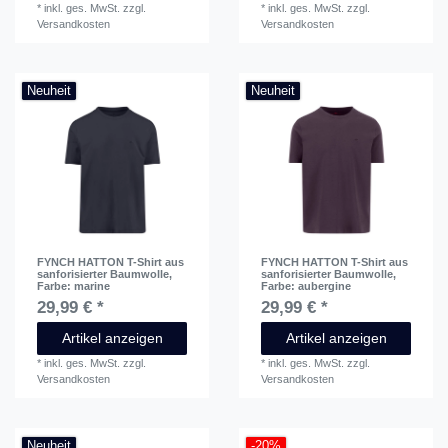
*
inkl. ges. MwSt.
zzgl.
*
inkl. ges. MwSt.
zzgl.
Versandkosten
Versandkosten
Neuheit
Neuheit
FYNCH HATTON T-Shirt aus
FYNCH HATTON T-Shirt aus
sanforisierter Baumwolle
,
sanforisierter Baumwolle
,
Farbe: marine
Farbe: aubergine
29,99 € *
29,99 € *
Artikel anzeigen
Artikel anzeigen
*
inkl. ges. MwSt.
zzgl.
*
inkl. ges. MwSt.
zzgl.
Versandkosten
Versandkosten
Neuheit
-20%