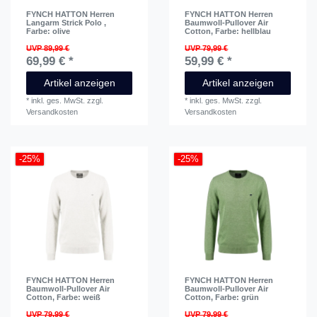
FYNCH HATTON Herren
FYNCH HATTON Herren
Langarm Strick Polo
,
Baumwoll-Pullover Air
Farbe: olive
Cotton
, Farbe: hellblau
UVP 89,99 €
UVP 79,99 €
69,99 € *
59,99 € *
Artikel anzeigen
Artikel anzeigen
*
inkl. ges. MwSt.
zzgl.
*
inkl. ges. MwSt.
zzgl.
Versandkosten
Versandkosten
-25%
-25%
FYNCH HATTON Herren
FYNCH HATTON Herren
Baumwoll-Pullover Air
Baumwoll-Pullover Air
Cotton
, Farbe: weiß
Cotton
, Farbe: grün
UVP 79,99 €
UVP 79,99 €