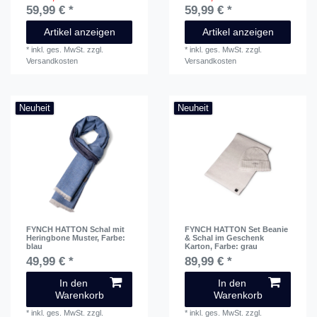
59,99 € *
59,99 € *
Artikel anzeigen
Artikel anzeigen
*
inkl. ges. MwSt.
zzgl.
*
inkl. ges. MwSt.
zzgl.
Versandkosten
Versandkosten
Neuheit
Neuheit
FYNCH HATTON Schal mit
FYNCH HATTON Set Beanie
Heringbone Muster
, Farbe:
& Schal im Geschenk
blau
Karton
, Farbe: grau
49,99 € *
89,99 € *
In den
In den
Warenkorb
Warenkorb
*
inkl. ges. MwSt.
zzgl.
*
inkl. ges. MwSt.
zzgl.