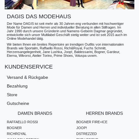
DAGIS DAS MODEHAUS
Der Name DAGIS ist seit mehr als 30 Jahren eng verbunden mit hochwertiger
Mode für Damen und Herren und individueller Beratung in allen Stilfragen. Im
Jahr 1990 durch unsere Gründerin und Namens-Geberin Dagmar gegründet,
entwickelte sich unser Multilabel Geschäft stetig weiter und ist seit 2015 auch im
Online Modehandel tätig.
Wir bieten Ihnen ein breites Repertoire an trendigen Outfits von internationalen
Brands wie Sportalm, Raffaello Rossi, Rich&Royal, Fuchs Schmitt,
Herzensangelegenheit, Jane Lushka, Joop!, Baldessarini, Bogner, Gardeur,
Eterna, Wilvorst, Atelier Torino, Prime Shoes, Voluspa uvwm.
KUNDENSERVICE
Versand & Rückgabe
Bezahlung
Store
Gutscheine
DAMEN BRANDS
HERREN BRANDS
RAFFAELLO ROSSI
BOGNER FIRE+ICE
BOGNER
JOOP!
RICHROYAL
DSTREZZED