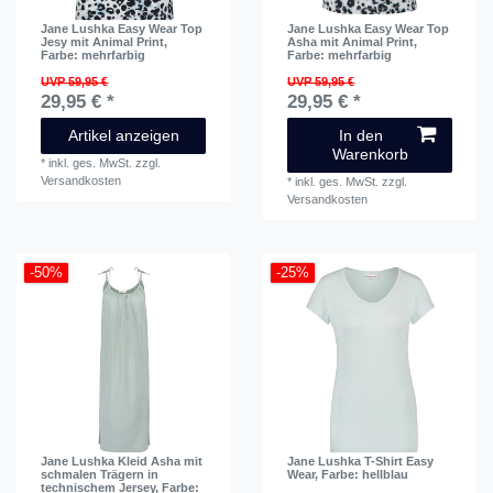
Jane Lushka Easy Wear Top
Jane Lushka Easy Wear Top
Jesy mit Animal Print
,
Asha mit Animal Print
,
Farbe: mehrfarbig
Farbe: mehrfarbig
UVP 59,95 €
UVP 59,95 €
29,95 € *
29,95 € *
Artikel anzeigen
In den
Warenkorb
*
inkl. ges. MwSt.
zzgl.
Versandkosten
*
inkl. ges. MwSt.
zzgl.
Versandkosten
-50%
-25%
Jane Lushka Kleid Asha mit
Jane Lushka T-Shirt Easy
schmalen Trägern in
Wear
, Farbe: hellblau
technischem Jersey
, Farbe: