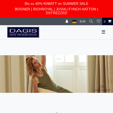
Bis zu 40% RABATT im SUMMER SALE
BOGNER
|
RICHROYAL
|
JUVIA
|
FYNCH HATTON
|
DSTREZZED
EUR
0
☰