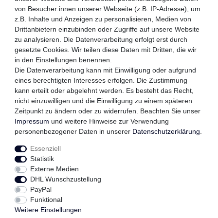
von Besucher:innen unserer Webseite (z.B. IP-Adresse), um
z.B. Inhalte und Anzeigen zu personalisieren, Medien von
WIR VERSENDEN MIT
Drittanbietern einzubinden oder Zugriffe auf unsere Website
zu analysieren. Die Datenverarbeitung erfolgt erst durch
gesetzte Cookies. Wir teilen diese Daten mit Dritten, die wir
in den Einstellungen benennen.
QUALITÄTSVERSPRECHEN
Die Datenverarbeitung kann mit Einwilligung oder aufgrund
eines berechtigten Interesses erfolgen. Die Zustimmung
kann erteilt oder abgelehnt werden. Es besteht das Recht,
nicht einzuwilligen und die Einwilligung zu einem späteren
FOLGEN SIE UNS
Zeitpunkt zu ändern oder zu widerrufen. Beachten Sie unser
Impressum
und weitere Hinweise zur Verwendung
personenbezogener Daten in unserer
Daten­schutz­erklärung
.
Essenziell
Impressum
Daten­schutz­erklärung
AGB
Statistik
Externe Medien
DHL Wunschzustellung
Widerrufs­recht
Kontakt
Vertrag widerrufen
PayPal
Funktional
Weitere Einstellungen