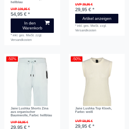
hellblau
UVP 39,95 €
29,95 € *
UVP 109,95 €
54,95 € *
Artikel anzeigen
In den
*
inkl. ges. MwSt.
zzgl.
Warenkorb
Versandkosten
*
inkl. ges. MwSt.
zzgl.
Versandkosten
-50%
-50%
Jane Lushka Shorts Zina
Jane Lushka Top Kloeh
,
aus organischer
Farbe: weiß
Baumwolle
, Farbe: hellblau
UVP 59,95 €
UVP 59,95 €
29,95 € *
29,95 € *