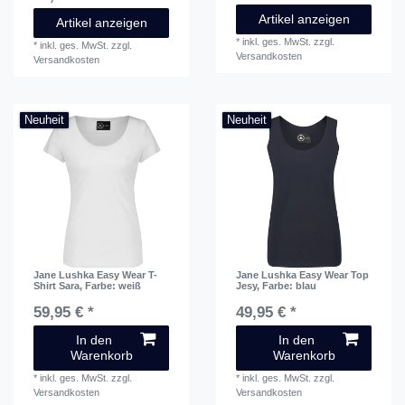
Artikel anzeigen
Artikel anzeigen
*
inkl. ges. MwSt.
zzgl.
*
inkl. ges. MwSt.
zzgl.
Versandkosten
Versandkosten
Neuheit
Neuheit
Jane Lushka Easy Wear T-
Jane Lushka Easy Wear Top
Shirt Sara
, Farbe: weiß
Jesy
, Farbe: blau
59,95 € *
49,95 € *
In den
In den
Warenkorb
Warenkorb
*
inkl. ges. MwSt.
zzgl.
*
inkl. ges. MwSt.
zzgl.
Versandkosten
Versandkosten