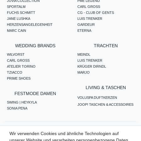
JUVIA COLLECTION
PME LEGEND
SPORTALM
CARL GROSS
FUCHS SCHMITT
CG - CLUB OF GENTS
JANE LUSHKA
LUIS TRENKER
HERZENSANGELEGENHEIT
GARDEUR
MARC CAIN
ETERNA
WEDDING BRANDS
TRACHTEN
WILVORST
MEINDL
CARL GROSS
LUIS TRENKER
ATELIER TORINO
KRÜGER DIRNDL
TZIACCO
MARJO
PRIME SHOES
LIVING & TASCHEN
FESTMODE DAMEN
VOLUSPA DUFTKERZEN
SWING | HEYKYLA
JOOP! TASCHEN & ACCESSOIRES
SONIA PENA
ZAHLUNGSMETHODEN
Wir verwenden Cookies und ähnliche Technologien auf
unserer Website und verarbeiten personenbezogene Daten