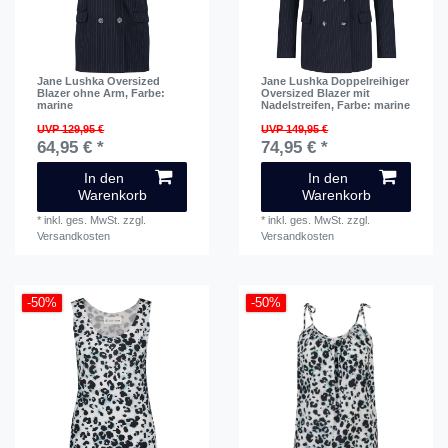
Jane Lushka Oversized
Jane Lushka Doppelreihiger
Blazer ohne Arm
, Farbe:
Oversized Blazer mit
marine
Nadelstreifen
, Farbe: marine
UVP 129,95 €
UVP 149,95 €
64,95 € *
74,95 € *
In den
In den
Warenkorb
Warenkorb
*
inkl. ges. MwSt.
zzgl.
*
inkl. ges. MwSt.
zzgl.
Versandkosten
Versandkosten
-50%
-50%