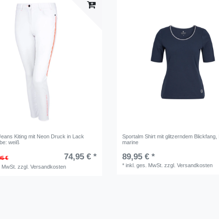
Jeans Kiting mit Neon Druck in Lack
Sportalm Shirt mit glitzerndem Blickfang
,
rbe: weiß
marine
74,95 € *
89,95 € *
95 €
*
inkl. ges. MwSt.
zzgl.
Versandkosten
. MwSt.
zzgl.
Versandkosten