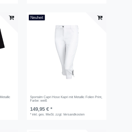
Neuheit
Metallic
Sportalm Capri Hose Kapri mit Metallic Folien Print
,
Farbe: weiß
149,95 € *
*
inkl. ges. MwSt.
zzgl.
Versandkosten