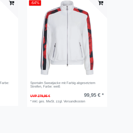
-64%
 Farbe:
Sportalm Sweatjacke mit Farbig abgesetztem
Streifen
, Farbe: weiß
99,95 € *
UVP 279,95 €
*
inkl. ges. MwSt.
zzgl.
Versandkosten