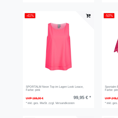
-41%
-50%
SPORTALM Neon Top im Lagen Look Leace
,
Sportalm B
Farbe: pink
Farbe: pi
99,95 € *
UVP 169,00 €
UVP 249,
*
inkl. ges. MwSt.
zzgl.
Versandkosten
*
inkl. ges