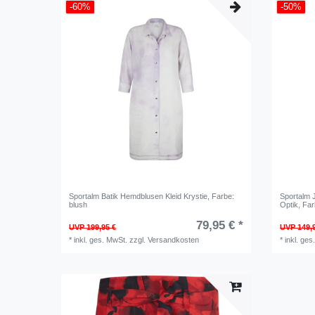
-60%
-50%
Sportalm Batik Hemdblusen Kleid Krystie
, Farbe:
Sportalm 
blush
Optik
, Fa
79,95 € *
UVP 199,95 €
UVP 149,
*
inkl. ges. MwSt.
zzgl.
Versandkosten
*
inkl. ges