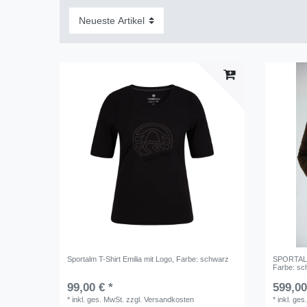
Sportalm T-Shirt Emilia mit Logo
, Farbe: schwarz
SPORTALM
Farbe: sc
99,00 € *
599,00
*
inkl. ges. MwSt.
zzgl.
Versandkosten
*
inkl. ges