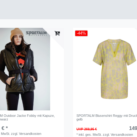
-44%
 Outdoor Jacke Fobby mit Kapuze
,
SPORTALM Blusenshirt Reggy mit Druc
hwarz
gelb
 € *
149
UVP 269,95 €
. MwSt.
zzgl.
Versandkosten
*
inkl. ges. MwSt.
zzgl.
Versandkosten