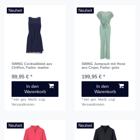
Neuheit
Neuheit
SWING Cocktailkleid aus
SWING Jumpsuit mit Hose
Chiffon
, Farbe: marine
aus Crepe
, Farbe: grün
99,95 € *
199,95 € *
In den
In den
Warenkorb
Warenkorb
*
inkl. ges. MwSt.
zzgl.
*
inkl. ges. MwSt.
zzgl.
Versandkosten
Versandkosten
Neuheit
Neuheit