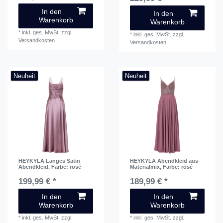
In den
In den
Warenkorb
Warenkorb
*
inkl. ges. MwSt.
zzgl.
*
inkl. ges. MwSt.
zzgl.
Versandkosten
Versandkosten
Neuheit
Neuheit
HEYKYLA Langes Satin
HEYKYLA Abendkleid aus
Abendkleid
, Farbe: rosé
Materialmix
, Farbe: rosé
199,99 € *
189,99 € *
In den
In den
Warenkorb
Warenkorb
*
inkl. ges. MwSt.
zzgl.
*
inkl. ges. MwSt.
zzgl.