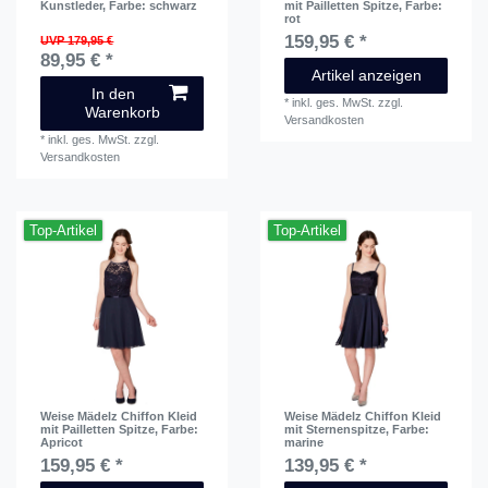
Kunstleder
, Farbe: schwarz
mit Pailletten Spitze
, Farbe:
rot
159,95 € *
UVP 179,95 €
89,95 € *
Artikel anzeigen
In den
*
inkl. ges. MwSt.
zzgl.
Warenkorb
Versandkosten
*
inkl. ges. MwSt.
zzgl.
Versandkosten
Top-Artikel
Top-Artikel
Weise Mädelz Chiffon Kleid
Weise Mädelz Chiffon Kleid
mit Pailletten Spitze
, Farbe:
mit Sternenspitze
, Farbe:
Apricot
marine
159,95 € *
139,95 € *