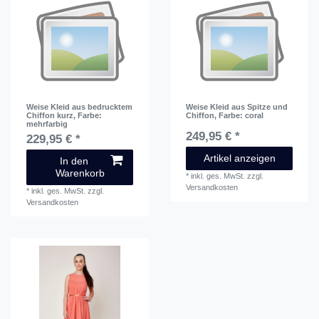
Weise Kleid aus bedrucktem
Weise Kleid aus Spitze und
Chiffon kurz
, Farbe:
Chiffon
, Farbe: coral
mehrfarbig
249,95 € *
229,95 € *
Artikel anzeigen
In den
Warenkorb
*
inkl. ges. MwSt.
zzgl.
Versandkosten
*
inkl. ges. MwSt.
zzgl.
Versandkosten