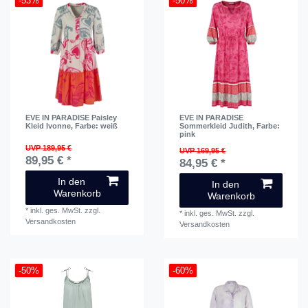
-53%
-50%
EVE IN PARADISE Paisley
EVE IN PARADISE
Kleid Ivonne
, Farbe: weiß
Sommerkleid Judith
, Farbe:
pink
UVP 189,95 €
UVP 169,95 €
89,95 € *
84,95 € *
In den
In den
Warenkorb
Warenkorb
*
inkl. ges. MwSt.
zzgl.
*
inkl. ges. MwSt.
zzgl.
Versandkosten
Versandkosten
-50%
-60%