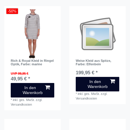
-50%
Rich & Royal Kleid in Ringel
Weise Kleid aus Spitze
,
Optik
, Farbe: marine
Farbe: Elfenbein
199,95 € *
UVP 99,95 €
49,95 € *
In den
Warenkorb
In den
Warenkorb
*
inkl. ges. MwSt.
zzgl.
Versandkosten
*
inkl. ges. MwSt.
zzgl.
Versandkosten