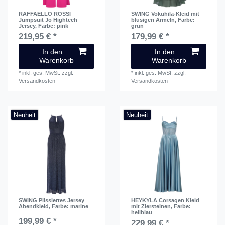
RAFFAELLO ROSSI
SWING Vokuhila-Kleid mit
Jumpsuit Jo Hightech
blusigen Ärmeln
, Farbe:
Jersey
, Farbe: pink
grün
219,95 € *
179,99 € *
In den
In den
Warenkorb
Warenkorb
*
inkl. ges. MwSt.
zzgl.
*
inkl. ges. MwSt.
zzgl.
Versandkosten
Versandkosten
Neuheit
Neuheit
SWING Plissiertes Jersey
HEYKYLA Corsagen Kleid
Abendkleid
, Farbe: marine
mit Ziersteinen
, Farbe:
hellblau
199,99 € *
229,99 € *