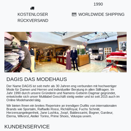
1990
KOSTENLOSER
WORLDWIDE SHIPPING
RÜCKVERSAND
DAGIS DAS MODEHAUS
Der Name DAGIS ist seit mehr als 30 Jahren eng verbunden mit hochwertiger
Mode für Damen und Herren und individueller Beratung in allen Stilfragen. Im
Jahr 1990 durch unsere Gründerin und Namens-Geberin Dagmar gegründet,
entwickelte sich unser Multilabel Geschäft stetig weiter und ist seit 2015 auch im
Online Modehandel tätig.
Wir bieten Ihnen ein breites Repertoire an trendigen Outfits von internationalen
Brands wie Sportalm, Raffaello Rossi, Rich&Royal, Fuchs Schmitt,
Herzensangelegenheit, Jane Lushka, Joop!, Baldessarini, Bogner, Gardeur,
Eterna, Wilvorst, Atelier Torino, Prime Shoes, Voluspa uvwm.
KUNDENSERVICE