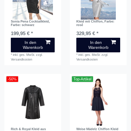
Sonia Pena Cocktailkleid
,
Kleid mit Chiffon
, Farbe:
Farbe: schwarz
rosé
199,95 € *
329,95 € *
In den
In den
Warenkorb
Warenkorb
*
inkl. ges. MwSt.
zzgl.
*
inkl. ges. MwSt.
zzgl.
Versandkosten
Versandkosten
-50%
Top-Artikel
Rich & Royal Kleid aus
Weise Mädelz Chiffon Kleid