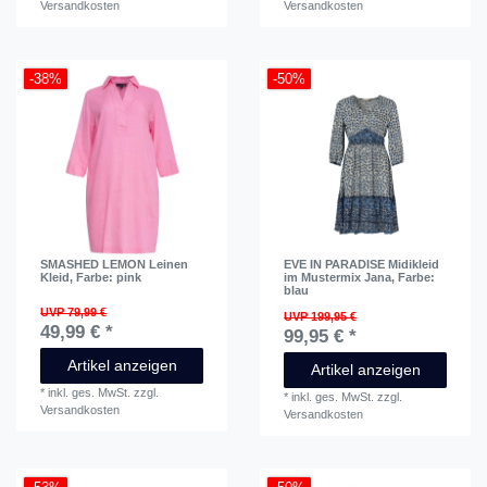
Versandkosten
Versandkosten
-38%
-50%
SMASHED LEMON Leinen
EVE IN PARADISE Midikleid
Kleid
, Farbe: pink
im Mustermix Jana
, Farbe:
blau
UVP 79,99 €
UVP 199,95 €
49,99 € *
99,95 € *
Artikel anzeigen
Artikel anzeigen
*
inkl. ges. MwSt.
zzgl.
*
inkl. ges. MwSt.
zzgl.
Versandkosten
Versandkosten