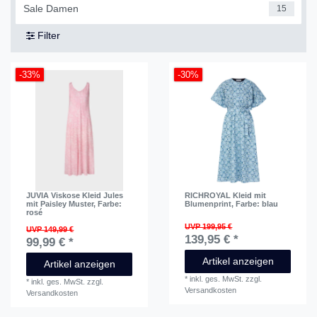
Sale Damen
15
Filter
-33%
-30%
JUVIA Viskose Kleid Jules
RICHROYAL Kleid mit
mit Paisley Muster
, Farbe:
Blumenprint
, Farbe: blau
rosé
UVP 199,95 €
UVP 149,99 €
139,95 € *
99,99 € *
Artikel anzeigen
Artikel anzeigen
*
inkl. ges. MwSt.
zzgl.
*
inkl. ges. MwSt.
zzgl.
Versandkosten
Versandkosten