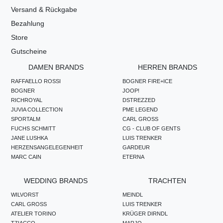
Versand & Rückgabe
Bezahlung
Store
Gutscheine
DAMEN BRANDS
HERREN BRANDS
RAFFAELLO ROSSI
BOGNER FIRE+ICE
BOGNER
JOOP!
RICHROYAL
DSTREZZED
JUVIA COLLECTION
PME LEGEND
SPORTALM
CARL GROSS
FUCHS SCHMITT
CG - CLUB OF GENTS
JANE LUSHKA
LUIS TRENKER
HERZENSANGELEGENHEIT
GARDEUR
MARC CAIN
ETERNA
WEDDING BRANDS
TRACHTEN
WILVORST
MEINDL
CARL GROSS
LUIS TRENKER
ATELIER TORINO
KRÜGER DIRNDL
TZIACCO
MARJO