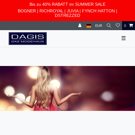
Bis zu 40% RABATT im SUMMER SALE
BOGNER
|
RICHROYAL
|
JUVIA
|
FYNCH HATTON
|
DSTREZZED
EUR
0
☰