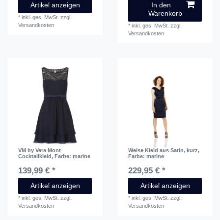
Artikel anzeigen
In den
Warenkorb
*
inkl. ges. MwSt.
zzgl.
Versandkosten
*
inkl. ges. MwSt.
zzgl.
Versandkosten
VM by Vera Mont
Weise Kleid aus Satin, kurz
,
Cocktailkleid
, Farbe: marine
Farbe: marine
139,99 € *
229,95 € *
Artikel anzeigen
Artikel anzeigen
*
inkl. ges. MwSt.
zzgl.
*
inkl. ges. MwSt.
zzgl.
Versandkosten
Versandkosten