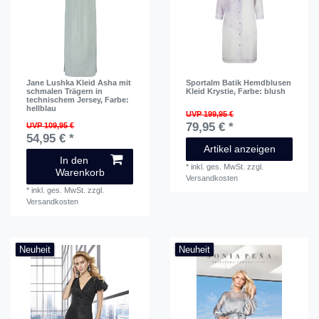
Jane Lushka Kleid Asha mit
Sportalm Batik Hemdblusen
schmalen Trägern in
Kleid Krystie
, Farbe: blush
technischem Jersey
, Farbe:
hellblau
UVP 199,95 €
79,95 € *
UVP 109,95 €
54,95 € *
Artikel anzeigen
In den
*
inkl. ges. MwSt.
zzgl.
Warenkorb
Versandkosten
*
inkl. ges. MwSt.
zzgl.
Versandkosten
Neuheit
Neuheit