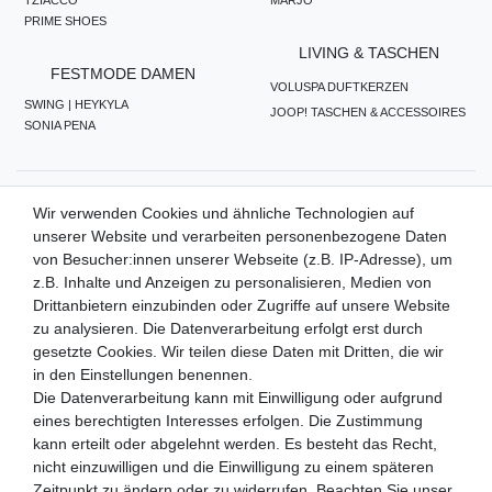
PRIME SHOES
LIVING & TASCHEN
FESTMODE DAMEN
VOLUSPA DUFTKERZEN
SWING | HEYKYLA
JOOP! TASCHEN & ACCESSOIRES
SONIA PENA
ZAHLUNGSMETHODEN
Wir verwenden Cookies und ähnliche Technologien auf
unserer Website und verarbeiten personenbezogene Daten
von Besucher:innen unserer Webseite (z.B. IP-Adresse), um
z.B. Inhalte und Anzeigen zu personalisieren, Medien von
WIR VERSENDEN MIT
Drittanbietern einzubinden oder Zugriffe auf unsere Website
zu analysieren. Die Datenverarbeitung erfolgt erst durch
gesetzte Cookies. Wir teilen diese Daten mit Dritten, die wir
in den Einstellungen benennen.
QUALITÄTSVERSPRECHEN
Die Datenverarbeitung kann mit Einwilligung oder aufgrund
eines berechtigten Interesses erfolgen. Die Zustimmung
kann erteilt oder abgelehnt werden. Es besteht das Recht,
nicht einzuwilligen und die Einwilligung zu einem späteren
FOLGEN SIE UNS
Zeitpunkt zu ändern oder zu widerrufen. Beachten Sie unser