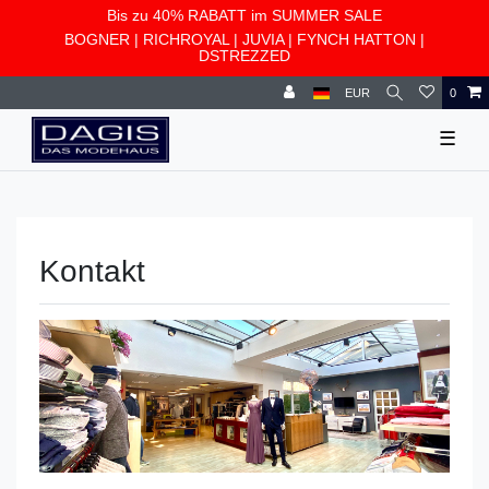
Bis zu 40% RABATT im SUMMER SALE
BOGNER
|
RICHROYAL
|
JUVIA
|
FYNCH HATTON
|
DSTREZZED
EUR
0
☰
Kontakt