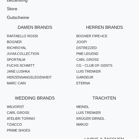
Store
Gutscheine
DAMEN BRANDS
HERREN BRANDS
RAFFAELLO ROSSI
BOGNER FIRE+ICE
BOGNER
JOOP!
RICHROYAL
DSTREZZED
JUVIA COLLECTION
PME LEGEND
SPORTALM
CARL GROSS
FUCHS SCHMITT
CG - CLUB OF GENTS
JANE LUSHKA
LUIS TRENKER
HERZENSANGELEGENHEIT
GARDEUR
MARC CAIN
ETERNA
WEDDING BRANDS
TRACHTEN
WILVORST
MEINDL
CARL GROSS
LUIS TRENKER
ATELIER TORINO
KRÜGER DIRNDL
TZIACCO
MARJO
PRIME SHOES