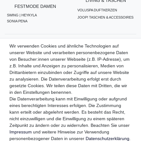
LIVING & TASCHEN
FESTMODE DAMEN
VOLUSPA DUFTKERZEN
SWING | HEYKYLA
JOOP! TASCHEN & ACCESSOIRES
SONIA PENA
ZAHLUNGSMETHODEN
Wir verwenden Cookies und ähnliche Technologien auf
unserer Website und verarbeiten personenbezogene Daten
von Besucher:innen unserer Webseite (z.B. IP-Adresse), um
z.B. Inhalte und Anzeigen zu personalisieren, Medien von
WIR VERSENDEN MIT
Drittanbietern einzubinden oder Zugriffe auf unsere Website
zu analysieren. Die Datenverarbeitung erfolgt erst durch
gesetzte Cookies. Wir teilen diese Daten mit Dritten, die wir
in den Einstellungen benennen.
QUALITÄTSVERSPRECHEN
Die Datenverarbeitung kann mit Einwilligung oder aufgrund
eines berechtigten Interesses erfolgen. Die Zustimmung
kann erteilt oder abgelehnt werden. Es besteht das Recht,
nicht einzuwilligen und die Einwilligung zu einem späteren
Zeitpunkt zu ändern oder zu widerrufen. Beachten Sie unser
FOLGEN SIE UNS
Impressum
und weitere Hinweise zur Verwendung
personenbezogener Daten in unserer
Daten­schutz­erklärung
.