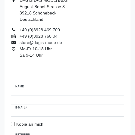
DAGIS DAS MODEHAUS
August-Bebel-Strasse 8
39218 Schönebeck
Deutschland
+49 (0)3928 469 700
+49 (0)3928 760 04
store@dagis-mode.de
Mo-Fr 10-18 Uhr
Sa 9-14 Uhr
Ceres::Template.mailFormHoneypotLabel
NAME
E-MAIL*
Kopie an mich
BETREFF*