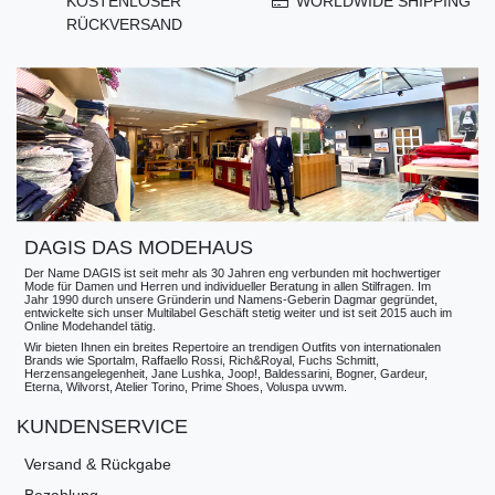
KOSTENLOSER
WORLDWIDE SHIPPING
RÜCKVERSAND
DAGIS DAS MODEHAUS
Der Name DAGIS ist seit mehr als 30 Jahren eng verbunden mit hochwertiger
Mode für Damen und Herren und individueller Beratung in allen Stilfragen. Im
Jahr 1990 durch unsere Gründerin und Namens-Geberin Dagmar gegründet,
entwickelte sich unser Multilabel Geschäft stetig weiter und ist seit 2015 auch im
Online Modehandel tätig.
Wir bieten Ihnen ein breites Repertoire an trendigen Outfits von internationalen
Brands wie Sportalm, Raffaello Rossi, Rich&Royal, Fuchs Schmitt,
Herzensangelegenheit, Jane Lushka, Joop!, Baldessarini, Bogner, Gardeur,
Eterna, Wilvorst, Atelier Torino, Prime Shoes, Voluspa uvwm.
KUNDENSERVICE
Versand & Rückgabe
Bezahlung