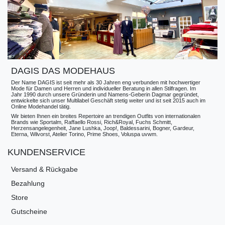
DAGIS DAS MODEHAUS
Der Name DAGIS ist seit mehr als 30 Jahren eng verbunden mit hochwertiger
Mode für Damen und Herren und individueller Beratung in allen Stilfragen. Im
Jahr 1990 durch unsere Gründerin und Namens-Geberin Dagmar gegründet,
entwickelte sich unser Multilabel Geschäft stetig weiter und ist seit 2015 auch im
Online Modehandel tätig.
Wir bieten Ihnen ein breites Repertoire an trendigen Outfits von internationalen
Brands wie Sportalm, Raffaello Rossi, Rich&Royal, Fuchs Schmitt,
Herzensangelegenheit, Jane Lushka, Joop!, Baldessarini, Bogner, Gardeur,
Eterna, Wilvorst, Atelier Torino, Prime Shoes, Voluspa uvwm.
KUNDENSERVICE
Versand & Rückgabe
Bezahlung
Store
Gutscheine