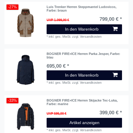
-27%
Luis Trenker Herren Steppmantel Ludovicco
,
Farbe: braun
799,00 € *
UVP 1.099,00 €
In den Warenkorb
*
inkl. ges. MwSt.
zzgl.
Versandkosten
BOGNER FIRE+ICE Herren Parka Jesper
, Farbe:
blau
695,00 € *
In den Warenkorb
*
inkl. ges. MwSt.
zzgl.
Versandkosten
-33%
BOGNER FIRE+ICE Herren Skijacke Tec-Luka
,
Farbe: marine
399,00 € *
UVP 595,00 €
Artikel anzeigen
*
inkl. ges. MwSt.
zzgl.
Versandkosten