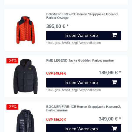
BOGNER FIRE+ICE Herren Steppjacke Goran3
,
Farbe: Orange
395,00 € *
In den Warenkorb
*
inkl. ges. MwSt.
zzgl.
Versandkosten
-24%
PME LEGEND Jacke Gobbler
, Farbe: marine
189,99 € *
UVP 249,99 €
In den Warenkorb
*
inkl. ges. MwSt.
zzgl.
Versandkosten
-37%
BOGNER FIRE+ICE Herren Steppjacke Hanson2
,
Farbe: marine
349,00 € *
UVP 550,00 €
In den Warenkorb