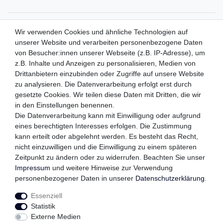
ZAHLUNGSMETHODEN
Wir verwenden Cookies und ähnliche Technologien auf
unserer Website und verarbeiten personenbezogene Daten
von Besucher:innen unserer Webseite (z.B. IP-Adresse), um
z.B. Inhalte und Anzeigen zu personalisieren, Medien von
WIR VERSENDEN MIT
Drittanbietern einzubinden oder Zugriffe auf unsere Website
zu analysieren. Die Datenverarbeitung erfolgt erst durch
gesetzte Cookies. Wir teilen diese Daten mit Dritten, die wir
in den Einstellungen benennen.
QUALITÄTSVERSPRECHEN
Die Datenverarbeitung kann mit Einwilligung oder aufgrund
eines berechtigten Interesses erfolgen. Die Zustimmung
kann erteilt oder abgelehnt werden. Es besteht das Recht,
nicht einzuwilligen und die Einwilligung zu einem späteren
FOLGEN SIE UNS
Zeitpunkt zu ändern oder zu widerrufen. Beachten Sie unser
Impressum
und weitere Hinweise zur Verwendung
personenbezogener Daten in unserer
Daten­schutz­erklärung
.
Essenziell
Impressum
Daten­schutz­erklärung
AGB
Statistik
Externe Medien