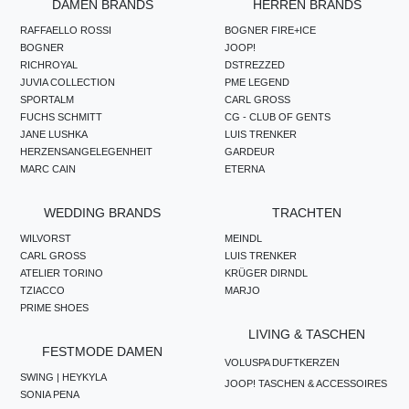
DAMEN BRANDS
HERREN BRANDS
RAFFAELLO ROSSI
BOGNER FIRE+ICE
BOGNER
JOOP!
RICHROYAL
DSTREZZED
JUVIA COLLECTION
PME LEGEND
SPORTALM
CARL GROSS
FUCHS SCHMITT
CG - CLUB OF GENTS
JANE LUSHKA
LUIS TRENKER
HERZENSANGELEGENHEIT
GARDEUR
MARC CAIN
ETERNA
WEDDING BRANDS
TRACHTEN
WILVORST
MEINDL
CARL GROSS
LUIS TRENKER
ATELIER TORINO
KRÜGER DIRNDL
TZIACCO
MARJO
PRIME SHOES
LIVING & TASCHEN
FESTMODE DAMEN
VOLUSPA DUFTKERZEN
SWING | HEYKYLA
JOOP! TASCHEN & ACCESSOIRES
SONIA PENA