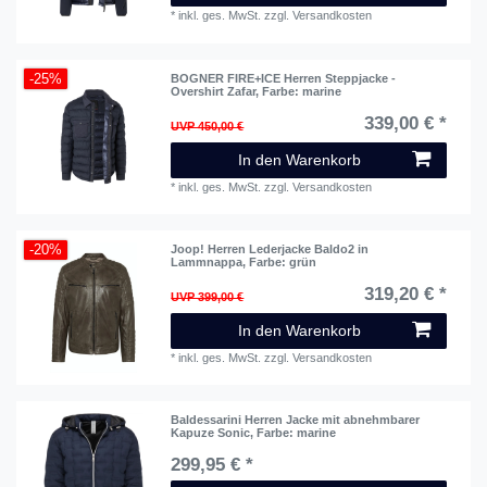
*
inkl. ges. MwSt.
zzgl.
Versandkosten
-25%
BOGNER FIRE+ICE Herren Steppjacke -
Overshirt Zafar
, Farbe: marine
339,00 € *
UVP 450,00 €
In den Warenkorb
*
inkl. ges. MwSt.
zzgl.
Versandkosten
-20%
Joop! Herren Lederjacke Baldo2 in
Lammnappa
, Farbe: grün
319,20 € *
UVP 399,00 €
In den Warenkorb
*
inkl. ges. MwSt.
zzgl.
Versandkosten
Baldessarini Herren Jacke mit abnehmbarer
Kapuze Sonic
, Farbe: marine
299,95 € *