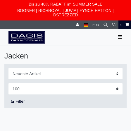
Bis zu 40% RABATT im SUMMER SALE
BOGNER
|
RICHROYAL
|
JUVIA
|
FYNCH HATTON
|
DSTREZZED
EUR
0
☰
Jacken
Filter