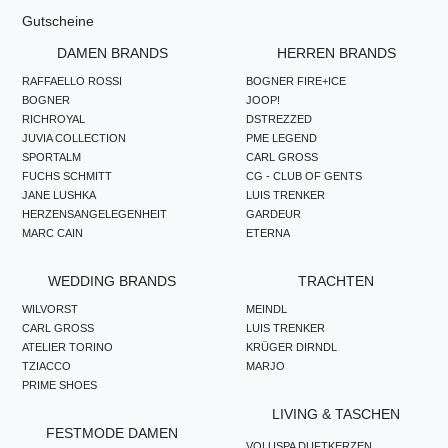
Gutscheine
DAMEN BRANDS
HERREN BRANDS
RAFFAELLO ROSSI
BOGNER FIRE+ICE
BOGNER
JOOP!
RICHROYAL
DSTREZZED
JUVIA COLLECTION
PME LEGEND
SPORTALM
CARL GROSS
FUCHS SCHMITT
CG - CLUB OF GENTS
JANE LUSHKA
LUIS TRENKER
HERZENSANGELEGENHEIT
GARDEUR
MARC CAIN
ETERNA
WEDDING BRANDS
TRACHTEN
WILVORST
MEINDL
CARL GROSS
LUIS TRENKER
ATELIER TORINO
KRÜGER DIRNDL
TZIACCO
MARJO
PRIME SHOES
LIVING & TASCHEN
FESTMODE DAMEN
VOLUSPA DUFTKERZEN