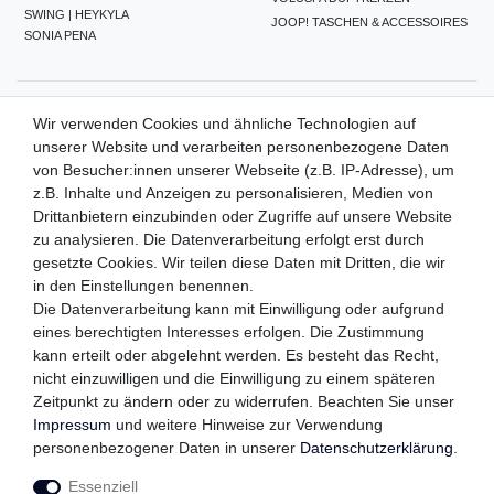
SWING | HEYKYLA
JOOP! TASCHEN & ACCESSOIRES
SONIA PENA
ZAHLUNGSMETHODEN
Wir verwenden Cookies und ähnliche Technologien auf
unserer Website und verarbeiten personenbezogene Daten
von Besucher:innen unserer Webseite (z.B. IP-Adresse), um
z.B. Inhalte und Anzeigen zu personalisieren, Medien von
WIR VERSENDEN MIT
Drittanbietern einzubinden oder Zugriffe auf unsere Website
zu analysieren. Die Datenverarbeitung erfolgt erst durch
gesetzte Cookies. Wir teilen diese Daten mit Dritten, die wir
in den Einstellungen benennen.
QUALITÄTSVERSPRECHEN
Die Datenverarbeitung kann mit Einwilligung oder aufgrund
eines berechtigten Interesses erfolgen. Die Zustimmung
kann erteilt oder abgelehnt werden. Es besteht das Recht,
nicht einzuwilligen und die Einwilligung zu einem späteren
FOLGEN SIE UNS
Zeitpunkt zu ändern oder zu widerrufen. Beachten Sie unser
Impressum
und weitere Hinweise zur Verwendung
personenbezogener Daten in unserer
Daten­schutz­erklärung
.
Essenziell
Impressum
Daten­schutz­erklärung
AGB