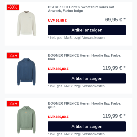
-30%
DSTREZZED Herren Sweatshirt Karas mit
Artwork
, Farbe: beige
69,95 € *
UVP 99,95 €
Artikel anzeigen
*
inkl. ges. MwSt.
zzgl.
Versandkosten
-25%
BOGNER FIRE+ICE Herren Hoodie Ilay
, Farbe:
blau
119,99 € *
UVP 160,00 €
Artikel anzeigen
*
inkl. ges. MwSt.
zzgl.
Versandkosten
-25%
BOGNER FIRE+ICE Herren Hoodie Ilay
, Farbe:
grün
119,99 € *
UVP 160,00 €
Artikel anzeigen
*
inkl. ges. MwSt.
zzgl.
Versandkosten