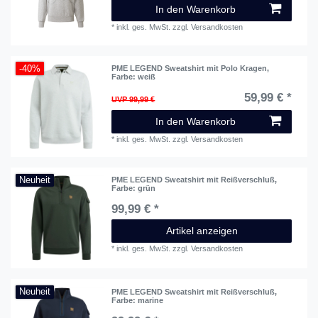
In den Warenkorb
*
inkl. ges. MwSt.
zzgl.
Versandkosten
-40%
PME LEGEND Sweatshirt mit Polo Kragen
,
Farbe: weiß
59,99 € *
UVP 99,99 €
In den Warenkorb
*
inkl. ges. MwSt.
zzgl.
Versandkosten
Neuheit
PME LEGEND Sweatshirt mit Reißverschluß
,
Farbe: grün
99,99 € *
Artikel anzeigen
*
inkl. ges. MwSt.
zzgl.
Versandkosten
Neuheit
PME LEGEND Sweatshirt mit Reißverschluß
,
Farbe: marine