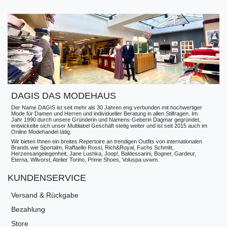
DAGIS DAS MODEHAUS
Der Name DAGIS ist seit mehr als 30 Jahren eng verbunden mit hochwertiger
Mode für Damen und Herren und individueller Beratung in allen Stilfragen. Im
Jahr 1990 durch unsere Gründerin und Namens-Geberin Dagmar gegründet,
entwickelte sich unser Multilabel Geschäft stetig weiter und ist seit 2015 auch im
Online Modehandel tätig.
Wir bieten Ihnen ein breites Repertoire an trendigen Outfits von internationalen
Brands wie Sportalm, Raffaello Rossi, Rich&Royal, Fuchs Schmitt,
Herzensangelegenheit, Jane Lushka, Joop!, Baldessarini, Bogner, Gardeur,
Eterna, Wilvorst, Atelier Torino, Prime Shoes, Voluspa uvwm.
KUNDENSERVICE
Versand & Rückgabe
Bezahlung
Store