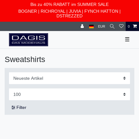
Bis zu 40% RABATT im SUMMER SALE
BOGNER
|
RICHROYAL
|
JUVIA
|
FYNCH HATTON
|
DSTREZZED
EUR
0
☰
Sweatshirts
Filter