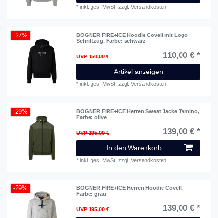
*
inkl. ges. MwSt.
zzgl.
Versandkosten
-27%
BOGNER FIRE+ICE Hoodie Covell mit Logo
Schriftzug
, Farbe: schwarz
110,00 € *
UVP 150,00 €
Artikel anzeigen
*
inkl. ges. MwSt.
zzgl.
Versandkosten
-29%
BOGNER FIRE+ICE Herren Sweat Jacke Tamino
,
Farbe: olive
139,00 € *
UVP 195,00 €
In den Warenkorb
*
inkl. ges. MwSt.
zzgl.
Versandkosten
-29%
BOGNER FIRE+ICE Herren Hoodie Covell
,
Farbe: grau
139,00 € *
UVP 195,00 €