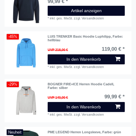
99,99 € *
Artikel anzeigen
*
inkl. ges. MwSt.
zzgl.
Versandkosten
-45%
LUIS TRENKER Basic Hoodie Luphilipp
, Farbe:
hellblau
119,00 € *
UVP 218,00 €
In den Warenkorb
*
inkl. ges. MwSt.
zzgl.
Versandkosten
-29%
BOGNER FIRE+ICE Herren Hoodie Cadell
,
Farbe: silber
99,99 € *
UVP 140,00 €
In den Warenkorb
*
inkl. ges. MwSt.
zzgl.
Versandkosten
Neuheit
PME LEGEND Herren Longsleeve
, Farbe: grün