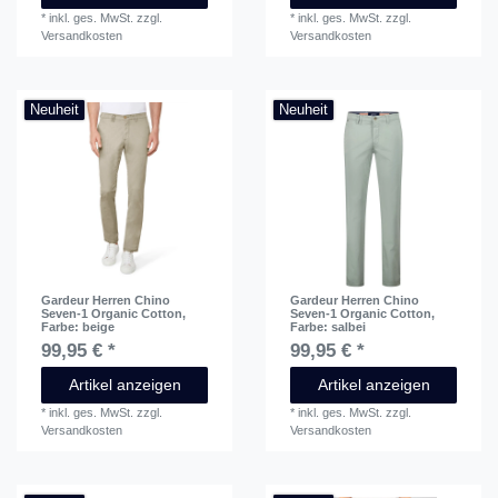
*
inkl. ges. MwSt.
zzgl.
*
inkl. ges. MwSt.
zzgl.
Versandkosten
Versandkosten
Neuheit
Neuheit
Gardeur Herren Chino
Gardeur Herren Chino
Seven-1 Organic Cotton
,
Seven-1 Organic Cotton
,
Farbe: beige
Farbe: salbei
99,95 € *
99,95 € *
Artikel anzeigen
Artikel anzeigen
*
inkl. ges. MwSt.
zzgl.
*
inkl. ges. MwSt.
zzgl.
Versandkosten
Versandkosten