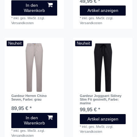
49,95 € *
In den
Warenkorb
Artikel anzeigen
*
inkl. ges. MwSt.
zzgl.
*
inkl. ges. MwSt.
zzgl.
Versandkosten
Versandkosten
Neuheit
Neuheit
Gardeur Herren Chino
Gardeur Joggpant Sidney
Seven
, Farbe: grau
Slim Fit gestreift
, Farbe:
marine
89,95 € *
99,95 € *
In den
Artikel anzeigen
Warenkorb
*
inkl. ges. MwSt.
zzgl.
*
inkl. ges. MwSt.
zzgl.
Versandkosten
Versandkosten