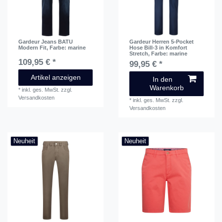
Gardeur Jeans BATU
Gardeur Herren 5-Pocket
Modern Fit
, Farbe: marine
Hose Bill-3 in Komfort
Stretch
, Farbe: marine
109,95 € *
99,95 € *
Artikel anzeigen
In den
Warenkorb
*
inkl. ges. MwSt.
zzgl.
Versandkosten
*
inkl. ges. MwSt.
zzgl.
Versandkosten
Neuheit
Neuheit