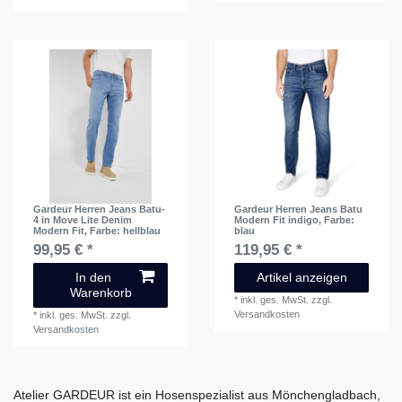
Gardeur Herren Jeans Batu-
Gardeur Herren Jeans Batu
4 in Move Lite Denim
Modern Fit indigo
, Farbe:
Modern Fit
, Farbe: hellblau
blau
99,95 € *
119,95 € *
In den
Artikel anzeigen
Warenkorb
*
inkl. ges. MwSt.
zzgl.
Versandkosten
*
inkl. ges. MwSt.
zzgl.
Versandkosten
Atelier GARDEUR ist ein Hosenspezialist aus Mönchengladbach,