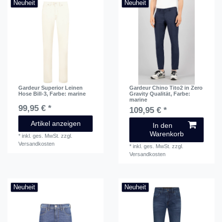
Neuheit
Neuheit
Gardeur Superior Leinen
Gardeur Chino Tito2 in Zero
Hose Bill-3
, Farbe: marine
Gravity Qualität
, Farbe:
marine
99,95 € *
109,95 € *
Artikel anzeigen
In den
Warenkorb
*
inkl. ges. MwSt.
zzgl.
Versandkosten
*
inkl. ges. MwSt.
zzgl.
Versandkosten
Neuheit
Neuheit