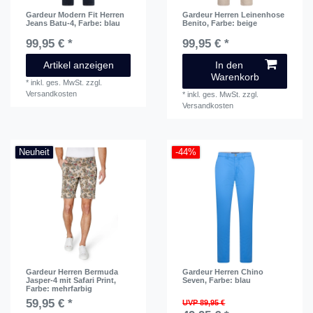
Gardeur Modern Fit Herren
Gardeur Herren Leinenhose
Jeans Batu-4
, Farbe: blau
Benito
, Farbe: beige
99,95 € *
99,95 € *
Artikel anzeigen
In den
Warenkorb
*
inkl. ges. MwSt.
zzgl.
Versandkosten
*
inkl. ges. MwSt.
zzgl.
Versandkosten
Neuheit
-44%
Gardeur Herren Bermuda
Gardeur Herren Chino
Jasper-4 mit Safari Print
,
Seven
, Farbe: blau
Farbe: mehrfarbig
59,95 € *
UVP 89,95 €