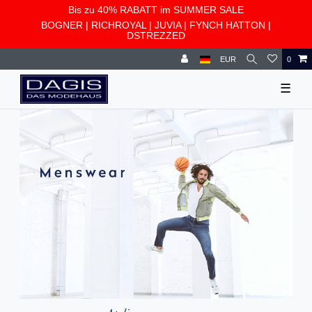
Bis zu 40% RABATT im SUMMER SALE
BOGNER
|
RICHROYAL
|
JUVIA
|
FYNCH HATTON
|
DSTREZZED
EUR
0
☰