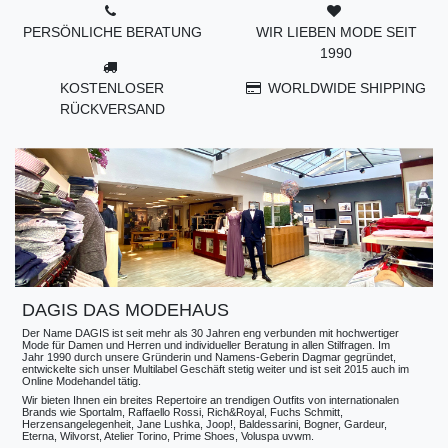
PERSÖNLICHE BERATUNG
WIR LIEBEN MODE SEIT
1990
KOSTENLOSER
WORLDWIDE SHIPPING
RÜCKVERSAND
DAGIS DAS MODEHAUS
Der Name DAGIS ist seit mehr als 30 Jahren eng verbunden mit hochwertiger
Mode für Damen und Herren und individueller Beratung in allen Stilfragen. Im
Jahr 1990 durch unsere Gründerin und Namens-Geberin Dagmar gegründet,
entwickelte sich unser Multilabel Geschäft stetig weiter und ist seit 2015 auch im
Online Modehandel tätig.
Wir bieten Ihnen ein breites Repertoire an trendigen Outfits von internationalen
Brands wie Sportalm, Raffaello Rossi, Rich&Royal, Fuchs Schmitt,
Herzensangelegenheit, Jane Lushka, Joop!, Baldessarini, Bogner, Gardeur,
Eterna, Wilvorst, Atelier Torino, Prime Shoes, Voluspa uvwm.