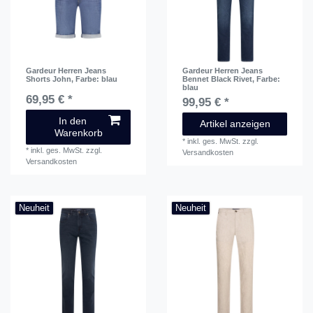
Gardeur Herren Jeans
Gardeur Herren Jeans
Shorts John
, Farbe: blau
Bennet Black Rivet
, Farbe:
blau
69,95 € *
99,95 € *
In den
Artikel anzeigen
Warenkorb
*
inkl. ges. MwSt.
zzgl.
*
inkl. ges. MwSt.
zzgl.
Versandkosten
Versandkosten
Neuheit
Neuheit