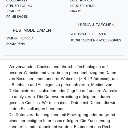
CARL GROSS
LUIS TRENKER
ATELIER TORINO
KRÜGER DIRNDL
TZIACCO
MARJO
PRIME SHOES
LIVING & TASCHEN
FESTMODE DAMEN
VOLUSPA DUFTKERZEN
SWING | HEYKYLA
JOOP! TASCHEN & ACCESSOIRES
SONIA PENA
ZAHLUNGSMETHODEN
Wir verwenden Cookies und ähnliche Technologien auf
unserer Website und verarbeiten personenbezogene Daten
von Besucher:innen unserer Webseite (z.B. IP-Adresse), um
z.B. Inhalte und Anzeigen zu personalisieren, Medien von
WIR VERSENDEN MIT
Drittanbietern einzubinden oder Zugriffe auf unsere Website
zu analysieren. Die Datenverarbeitung erfolgt erst durch
gesetzte Cookies. Wir teilen diese Daten mit Dritten, die wir
in den Einstellungen benennen.
QUALITÄTSVERSPRECHEN
Die Datenverarbeitung kann mit Einwilligung oder aufgrund
eines berechtigten Interesses erfolgen. Die Zustimmung
kann erteilt oder abgelehnt werden. Es besteht das Recht,