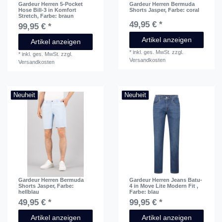
Gardeur Herren 5-Pocket
Gardeur Herren Bermuda
Hose Bill-3 in Komfort
Shorts Jasper
, Farbe: coral
Stretch
, Farbe: braun
49,95 € *
99,95 € *
Artikel anzeigen
Artikel anzeigen
*
inkl. ges. MwSt.
zzgl.
*
inkl. ges. MwSt.
zzgl.
Versandkosten
Versandkosten
Neuheit
Neuheit
Gardeur Herren Bermuda
Gardeur Herren Jeans Batu-
Shorts Jasper
, Farbe:
4 in Move Lite Modern Fit
,
hellblau
Farbe: blau
49,95 € *
99,95 € *
Artikel anzeigen
Artikel anzeigen