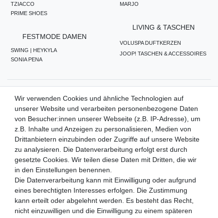
TZIACCO
MARJO
PRIME SHOES
LIVING & TASCHEN
FESTMODE DAMEN
VOLUSPA DUFTKERZEN
SWING | HEYKYLA
JOOP! TASCHEN & ACCESSOIRES
SONIA PENA
ZAHLUNGSMETHODEN
Wir verwenden Cookies und ähnliche Technologien auf
unserer Website und verarbeiten personenbezogene Daten
von Besucher:innen unserer Webseite (z.B. IP-Adresse), um
z.B. Inhalte und Anzeigen zu personalisieren, Medien von
WIR VERSENDEN MIT
Drittanbietern einzubinden oder Zugriffe auf unsere Website
zu analysieren. Die Datenverarbeitung erfolgt erst durch
gesetzte Cookies. Wir teilen diese Daten mit Dritten, die wir
in den Einstellungen benennen.
QUALITÄTSVERSPRECHEN
Die Datenverarbeitung kann mit Einwilligung oder aufgrund
eines berechtigten Interesses erfolgen. Die Zustimmung
kann erteilt oder abgelehnt werden. Es besteht das Recht,
nicht einzuwilligen und die Einwilligung zu einem späteren