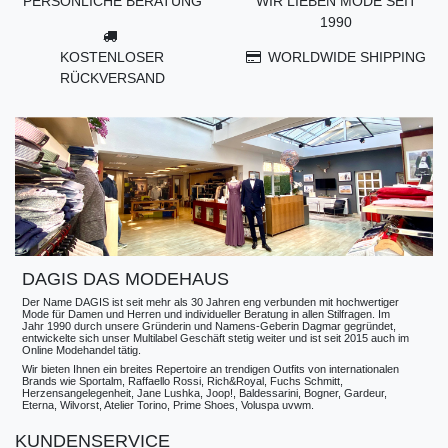
PERSÖNLICHE BERATUNG
WIR LIEBEN MODE SEIT
1990
KOSTENLOSER
WORLDWIDE SHIPPING
RÜCKVERSAND
DAGIS DAS MODEHAUS
Der Name DAGIS ist seit mehr als 30 Jahren eng verbunden mit hochwertiger
Mode für Damen und Herren und individueller Beratung in allen Stilfragen. Im
Jahr 1990 durch unsere Gründerin und Namens-Geberin Dagmar gegründet,
entwickelte sich unser Multilabel Geschäft stetig weiter und ist seit 2015 auch im
Online Modehandel tätig.
Wir bieten Ihnen ein breites Repertoire an trendigen Outfits von internationalen
Brands wie Sportalm, Raffaello Rossi, Rich&Royal, Fuchs Schmitt,
Herzensangelegenheit, Jane Lushka, Joop!, Baldessarini, Bogner, Gardeur,
Eterna, Wilvorst, Atelier Torino, Prime Shoes, Voluspa uvwm.
KUNDENSERVICE