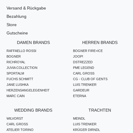
Versand & Rückgabe
Bezahlung
Store
Gutscheine
DAMEN BRANDS
HERREN BRANDS
RAFFAELLO ROSSI
BOGNER FIRE+ICE
BOGNER
JOOP!
RICHROYAL
DSTREZZED
JUVIA COLLECTION
PME LEGEND
SPORTALM
CARL GROSS
FUCHS SCHMITT
CG - CLUB OF GENTS
JANE LUSHKA
LUIS TRENKER
HERZENSANGELEGENHEIT
GARDEUR
MARC CAIN
ETERNA
WEDDING BRANDS
TRACHTEN
WILVORST
MEINDL
CARL GROSS
LUIS TRENKER
ATELIER TORINO
KRÜGER DIRNDL