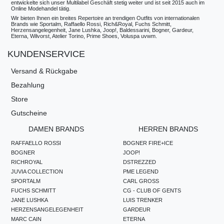
entwickelte sich unser Multilabel Geschäft stetig weiter und ist seit 2015 auch im
Online Modehandel tätig.
Wir bieten Ihnen ein breites Repertoire an trendigen Outfits von internationalen
Brands wie Sportalm, Raffaello Rossi, Rich&Royal, Fuchs Schmitt,
Herzensangelegenheit, Jane Lushka, Joop!, Baldessarini, Bogner, Gardeur,
Eterna, Wilvorst, Atelier Torino, Prime Shoes, Voluspa uvwm.
KUNDENSERVICE
Versand & Rückgabe
Bezahlung
Store
Gutscheine
DAMEN BRANDS
HERREN BRANDS
RAFFAELLO ROSSI
BOGNER FIRE+ICE
BOGNER
JOOP!
RICHROYAL
DSTREZZED
JUVIA COLLECTION
PME LEGEND
SPORTALM
CARL GROSS
FUCHS SCHMITT
CG - CLUB OF GENTS
JANE LUSHKA
LUIS TRENKER
HERZENSANGELEGENHEIT
GARDEUR
MARC CAIN
ETERNA