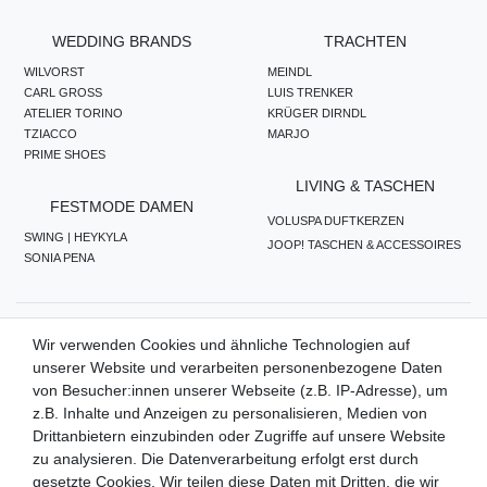
WEDDING BRANDS
TRACHTEN
WILVORST
MEINDL
CARL GROSS
LUIS TRENKER
ATELIER TORINO
KRÜGER DIRNDL
TZIACCO
MARJO
PRIME SHOES
LIVING & TASCHEN
FESTMODE DAMEN
VOLUSPA DUFTKERZEN
SWING | HEYKYLA
JOOP! TASCHEN & ACCESSOIRES
SONIA PENA
ZAHLUNGSMETHODEN
Wir verwenden Cookies und ähnliche Technologien auf
unserer Website und verarbeiten personenbezogene Daten
von Besucher:innen unserer Webseite (z.B. IP-Adresse), um
z.B. Inhalte und Anzeigen zu personalisieren, Medien von
WIR VERSENDEN MIT
Drittanbietern einzubinden oder Zugriffe auf unsere Website
zu analysieren. Die Datenverarbeitung erfolgt erst durch
gesetzte Cookies. Wir teilen diese Daten mit Dritten, die wir