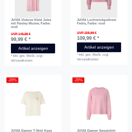
JUVIA Viskose Kleid Jules
JUVIA Lochstrickpullover
mit Paisley Muster
, Farbe:
Fedra
, Farbe: rosé
rosé
UVP 159,99 €
UVP 149,99 €
109,99 € *
99,99 € *
Artikel anzeigen
Artikel anzeigen
*
inkl. ges. MwSt.
zzgl.
*
inkl. ges. MwSt.
zzgl.
Versandkosten
Versandkosten
-20%
-20%
JUVIA Damen T-Shirt Kaya
JUVIA Damen Sweatshirt