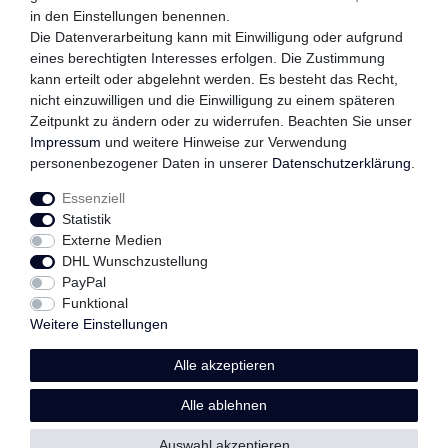
in den Einstellungen benennen.
QUALITÄTSVERSPRECHEN
Die Datenverarbeitung kann mit Einwilligung oder aufgrund
eines berechtigten Interesses erfolgen. Die Zustimmung
kann erteilt oder abgelehnt werden. Es besteht das Recht,
nicht einzuwilligen und die Einwilligung zu einem späteren
FOLGEN SIE UNS
Zeitpunkt zu ändern oder zu widerrufen. Beachten Sie unser
Impressum
und weitere Hinweise zur Verwendung
personenbezogener Daten in unserer
Daten­schutz­erklärung
.
Essenziell
Impressum
Daten­schutz­erklärung
AGB
Statistik
Externe Medien
DHL Wunschzustellung
Widerrufs­recht
Kontakt
Vertrag widerrufen
PayPal
Funktional
Weitere Einstellungen
Alle akzeptieren
© Copyright 2026 | Alle Rechte vorbehalten.
Alle ablehnen
Auswahl akzeptieren