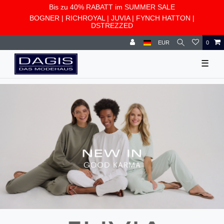
Bis zu 40% RABATT im SUMMER SALE
BOGNER
|
RICHROYAL
|
JUVIA
|
FYNCH HATTON
|
DSTREZZED
EUR
0
☰