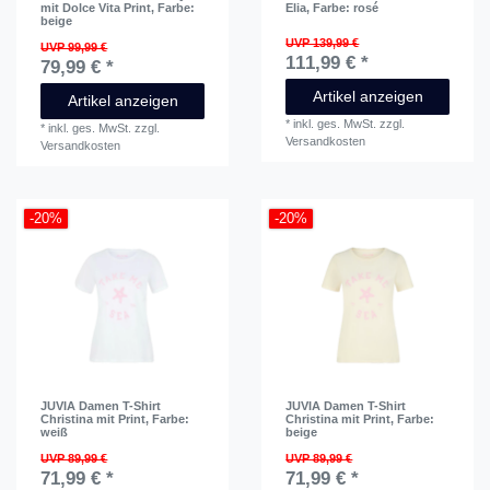
mit Dolce Vita Print
, Farbe:
Elia
, Farbe: rosé
beige
UVP 139,99 €
UVP 99,99 €
111,99 € *
79,99 € *
Artikel anzeigen
Artikel anzeigen
*
inkl. ges. MwSt.
zzgl.
*
inkl. ges. MwSt.
zzgl.
Versandkosten
Versandkosten
-20%
-20%
JUVIA Damen T-Shirt
JUVIA Damen T-Shirt
Christina mit Print
, Farbe:
Christina mit Print
, Farbe:
weiß
beige
UVP 89,99 €
UVP 89,99 €
71,99 € *
71,99 € *