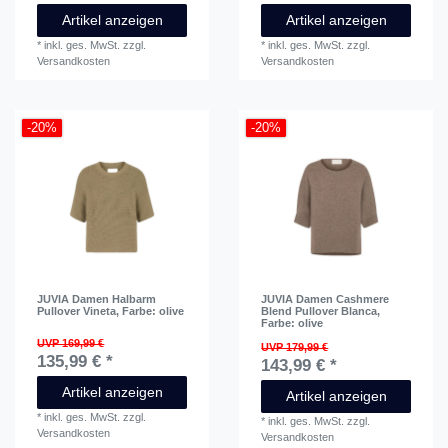
Artikel anzeigen
Artikel anzeigen
*
inkl. ges. MwSt.
zzgl.
*
inkl. ges. MwSt.
zzgl.
Versandkosten
Versandkosten
-20%
-20%
JUVIA Damen Halbarm
JUVIA Damen Cashmere
Pullover Vineta
, Farbe: olive
Blend Pullover Blanca
,
Farbe: olive
UVP 169,99 €
UVP 179,99 €
135,99 € *
143,99 € *
Artikel anzeigen
Artikel anzeigen
*
inkl. ges. MwSt.
zzgl.
*
inkl. ges. MwSt.
zzgl.
Versandkosten
Versandkosten