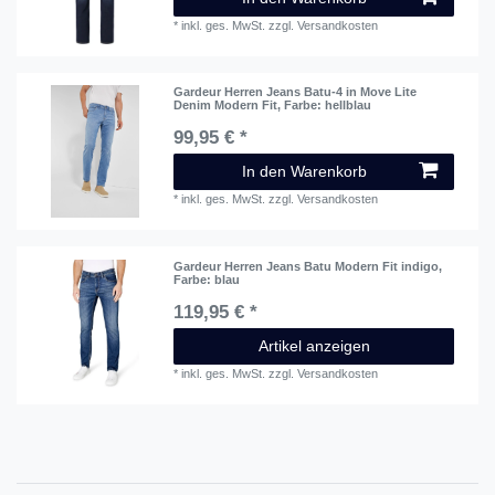
*
inkl. ges. MwSt.
zzgl.
Versandkosten
Gardeur Herren Jeans Batu-4 in Move Lite
Denim Modern Fit
, Farbe: hellblau
99,95 € *
In den Warenkorb
*
inkl. ges. MwSt.
zzgl.
Versandkosten
Gardeur Herren Jeans Batu Modern Fit indigo
,
Farbe: blau
119,95 € *
Artikel anzeigen
*
inkl. ges. MwSt.
zzgl.
Versandkosten