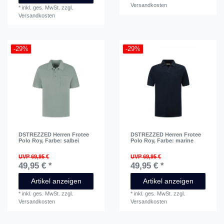
Versandkosten
*
inkl. ges. MwSt.
zzgl.
Versandkosten
-29%
-29%
DSTREZZED Herren Frotee
DSTREZZED Herren Frotee
Polo Roy
, Farbe: salbei
Polo Roy
, Farbe: marine
UVP 69,95 €
UVP 69,95 €
49,95 € *
49,95 € *
Artikel anzeigen
Artikel anzeigen
*
inkl. ges. MwSt.
zzgl.
*
inkl. ges. MwSt.
zzgl.
Versandkosten
Versandkosten