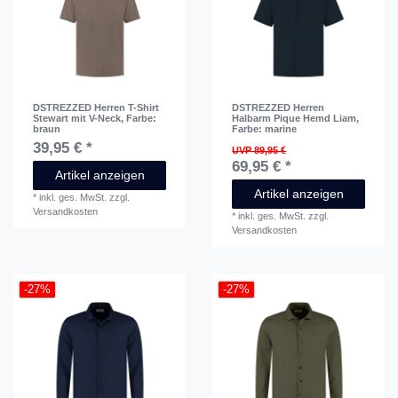
DSTREZZED Herren T-Shirt
DSTREZZED Herren
Stewart mit V-Neck
, Farbe:
Halbarm Pique Hemd Liam
,
braun
Farbe: marine
39,95 € *
UVP 89,95 €
69,95 € *
Artikel anzeigen
Artikel anzeigen
*
inkl. ges. MwSt.
zzgl.
Versandkosten
*
inkl. ges. MwSt.
zzgl.
Versandkosten
-27%
-27%