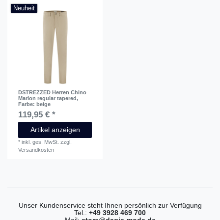
Neuheit
DSTREZZED Herren Chino
Marlon regular tapered
,
Farbe: beige
119,95 € *
Artikel anzeigen
*
inkl. ges. MwSt.
zzgl.
Versandkosten
Unser Kundenservice steht Ihnen persönlich zur Verfügung
Tel.:
+49 3928 469 700
Mail:
store@dagis-mode.de