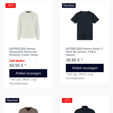
-30%
Neuheit
DSTREZZED Herren
DSTREZZED Herren Basic T-
Sweatshirt Karas mit
Shirt Mc Queen
, Farbe:
Artwork
, Farbe: beige
marine
39,95 € *
UVP 99,95 €
69,95 € *
Artikel anzeigen
Artikel anzeigen
*
inkl. ges. MwSt.
zzgl.
Versandkosten
*
inkl. ges. MwSt.
zzgl.
Versandkosten
Neuheit
-22%