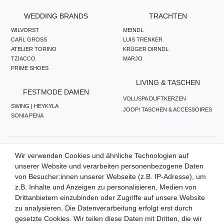
WEDDING BRANDS
TRACHTEN
WILVORST
MEINDL
CARL GROSS
LUIS TRENKER
ATELIER TORINO
KRÜGER DIRNDL
TZIACCO
MARJO
PRIME SHOES
LIVING & TASCHEN
FESTMODE DAMEN
VOLUSPA DUFTKERZEN
SWING | HEYKYLA
JOOP! TASCHEN & ACCESSOIRES
SONIA PENA
ZAHLUNGSMETHODEN
Wir verwenden Cookies und ähnliche Technologien auf
unserer Website und verarbeiten personenbezogene Daten
von Besucher:innen unserer Webseite (z.B. IP-Adresse), um
z.B. Inhalte und Anzeigen zu personalisieren, Medien von
WIR VERSENDEN MIT
Drittanbietern einzubinden oder Zugriffe auf unsere Website
zu analysieren. Die Datenverarbeitung erfolgt erst durch
gesetzte Cookies. Wir teilen diese Daten mit Dritten, die wir