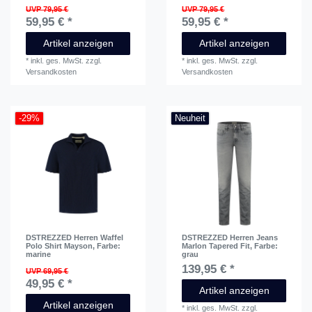
UVP 79,95 €
UVP 79,95 €
59,95 € *
59,95 € *
Artikel anzeigen
Artikel anzeigen
*
inkl. ges. MwSt.
zzgl.
*
inkl. ges. MwSt.
zzgl.
Versandkosten
Versandkosten
-29%
Neuheit
DSTREZZED Herren Waffel
DSTREZZED Herren Jeans
Polo Shirt Mayson
, Farbe:
Marlon Tapered Fit
, Farbe:
marine
grau
139,95 € *
UVP 69,95 €
49,95 € *
Artikel anzeigen
Artikel anzeigen
*
inkl. ges. MwSt.
zzgl.