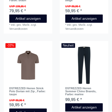
Farbe: braun
beige
UVP 109,95 €
UVP 89,95 €
79,95 € *
59,95 € *
Artikel anzeigen
Artikel anzeigen
*
inkl. ges. MwSt.
zzgl.
*
inkl. ges. MwSt.
zzgl.
Versandkosten
Versandkosten
-33%
Neuheit
DSTREZZED Herren Strick
DSTREZZED Herren
Polo Dorian mit Zip
, Farbe:
Sommer Chino Brando
,
taupe
Farbe: marine
99,95 € *
UVP 89,95 €
59,95 € *
Artikel anzeigen