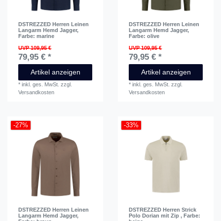
DSTREZZED Herren Leinen
DSTREZZED Herren Leinen
Langarm Hemd Jagger
,
Langarm Hemd Jagger
,
Farbe: marine
Farbe: olive
UVP 109,95 €
UVP 109,95 €
79,95 € *
79,95 € *
Artikel anzeigen
Artikel anzeigen
*
inkl. ges. MwSt.
zzgl.
*
inkl. ges. MwSt.
zzgl.
Versandkosten
Versandkosten
-27%
-33%
DSTREZZED Herren Leinen
DSTREZZED Herren Strick
Langarm Hemd Jagger
,
Polo Dorian mit Zip
, Farbe: