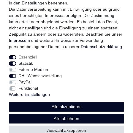
in den Einstellungen benennen.
QUALITÄTSVERSPRECHEN
Die Datenverarbeitung kann mit Einwilligung oder aufgrund
eines berechtigten Interesses erfolgen. Die Zustimmung
kann erteilt oder abgelehnt werden. Es besteht das Recht,
nicht einzuwilligen und die Einwilligung zu einem späteren
FOLGEN SIE UNS
Zeitpunkt zu ändern oder zu widerrufen. Beachten Sie unser
Impressum
und weitere Hinweise zur Verwendung
personenbezogener Daten in unserer
Daten­schutz­erklärung
.
Essenziell
Impressum
Daten­schutz­erklärung
AGB
Statistik
Externe Medien
DHL Wunschzustellung
Widerrufs­recht
Kontakt
Vertrag widerrufen
PayPal
Funktional
Weitere Einstellungen
Alle akzeptieren
© Copyright 2026 | Alle Rechte vorbehalten.
Alle ablehnen
Auswahl akzeptieren