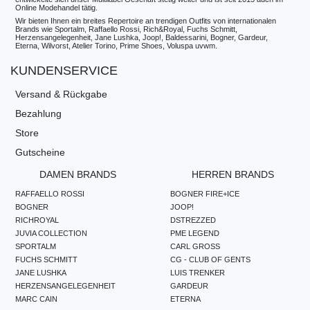
Online Modehandel tätig.
Wir bieten Ihnen ein breites Repertoire an trendigen Outfits von internationalen
Brands wie Sportalm, Raffaello Rossi, Rich&Royal, Fuchs Schmitt,
Herzensangelegenheit, Jane Lushka, Joop!, Baldessarini, Bogner, Gardeur,
Eterna, Wilvorst, Atelier Torino, Prime Shoes, Voluspa uvwm.
KUNDENSERVICE
Versand & Rückgabe
Bezahlung
Store
Gutscheine
DAMEN BRANDS
HERREN BRANDS
RAFFAELLO ROSSI
BOGNER FIRE+ICE
BOGNER
JOOP!
RICHROYAL
DSTREZZED
JUVIA COLLECTION
PME LEGEND
SPORTALM
CARL GROSS
FUCHS SCHMITT
CG - CLUB OF GENTS
JANE LUSHKA
LUIS TRENKER
HERZENSANGELEGENHEIT
GARDEUR
MARC CAIN
ETERNA