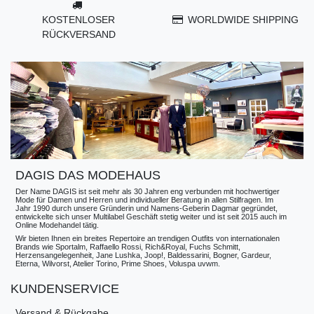
KOSTENLOSER
WORLDWIDE SHIPPING
RÜCKVERSAND
DAGIS DAS MODEHAUS
Der Name DAGIS ist seit mehr als 30 Jahren eng verbunden mit hochwertiger
Mode für Damen und Herren und individueller Beratung in allen Stilfragen. Im
Jahr 1990 durch unsere Gründerin und Namens-Geberin Dagmar gegründet,
entwickelte sich unser Multilabel Geschäft stetig weiter und ist seit 2015 auch im
Online Modehandel tätig.
Wir bieten Ihnen ein breites Repertoire an trendigen Outfits von internationalen
Brands wie Sportalm, Raffaello Rossi, Rich&Royal, Fuchs Schmitt,
Herzensangelegenheit, Jane Lushka, Joop!, Baldessarini, Bogner, Gardeur,
Eterna, Wilvorst, Atelier Torino, Prime Shoes, Voluspa uvwm.
KUNDENSERVICE
Versand & Rückgabe