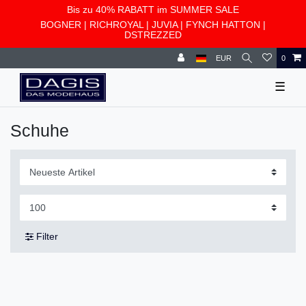
Bis zu 40% RABATT im SUMMER SALE
BOGNER
|
RICHROYAL
|
JUVIA
|
FYNCH HATTON
|
DSTREZZED
EUR
0
☰
Schuhe
Filter