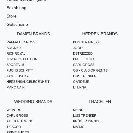
Bezahlung
Store
Gutscheine
DAMEN BRANDS
HERREN BRANDS
RAFFAELLO ROSSI
BOGNER FIRE+ICE
BOGNER
JOOP!
RICHROYAL
DSTREZZED
JUVIA COLLECTION
PME LEGEND
SPORTALM
CARL GROSS
FUCHS SCHMITT
CG - CLUB OF GENTS
JANE LUSHKA
LUIS TRENKER
HERZENSANGELEGENHEIT
GARDEUR
MARC CAIN
ETERNA
WEDDING BRANDS
TRACHTEN
WILVORST
MEINDL
CARL GROSS
LUIS TRENKER
ATELIER TORINO
KRÜGER DIRNDL
TZIACCO
MARJO
PRIME SHOES