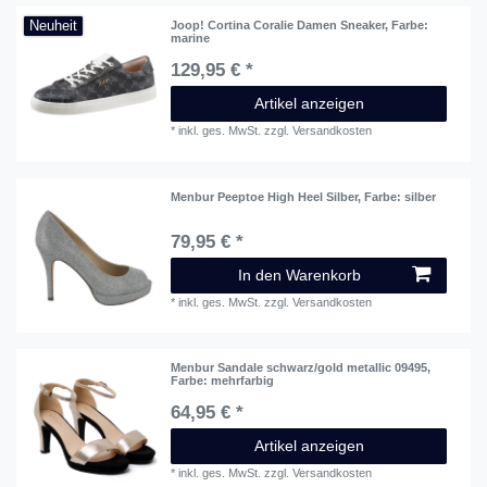
Neuheit
Joop! Cortina Coralie Damen Sneaker
, Farbe:
marine
129,95 € *
Artikel anzeigen
*
inkl. ges. MwSt.
zzgl.
Versandkosten
Menbur Peeptoe High Heel Silber
, Farbe: silber
79,95 € *
In den Warenkorb
*
inkl. ges. MwSt.
zzgl.
Versandkosten
Menbur Sandale schwarz/gold metallic 09495
,
Farbe: mehrfarbig
64,95 € *
Artikel anzeigen
*
inkl. ges. MwSt.
zzgl.
Versandkosten