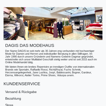
DAGIS DAS MODEHAUS
Der Name DAGIS ist seit mehr als 30 Jahren eng verbunden mit hochwertiger
Mode für Damen und Herren und individueller Beratung in allen Stilfragen. Im
Jahr 1990 durch unsere Gründerin und Namens-Geberin Dagmar gegründet,
entwickelte sich unser Multilabel Geschäft stetig weiter und ist seit 2015 auch im
Online Modehandel tätig.
Wir bieten Ihnen ein breites Repertoire an trendigen Outfits von internationalen
Brands wie Sportalm, Raffaello Rossi, Rich&Royal, Fuchs Schmitt,
Herzensangelegenheit, Jane Lushka, Joop!, Baldessarini, Bogner, Gardeur,
Eterna, Wilvorst, Atelier Torino, Prime Shoes, Voluspa uvwm.
KUNDENSERVICE
Versand & Rückgabe
Bezahlung
Store