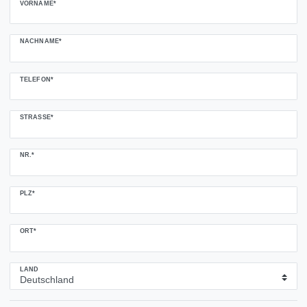
VORNAME*
NACHNAME*
TELEFON*
STRASSE*
NR.*
PLZ*
ORT*
LAND