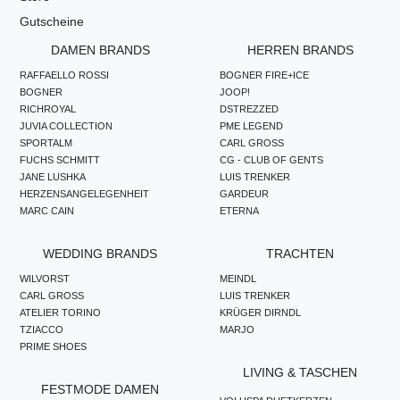
Gutscheine
DAMEN BRANDS
HERREN BRANDS
RAFFAELLO ROSSI
BOGNER FIRE+ICE
BOGNER
JOOP!
RICHROYAL
DSTREZZED
JUVIA COLLECTION
PME LEGEND
SPORTALM
CARL GROSS
FUCHS SCHMITT
CG - CLUB OF GENTS
JANE LUSHKA
LUIS TRENKER
HERZENSANGELEGENHEIT
GARDEUR
MARC CAIN
ETERNA
WEDDING BRANDS
TRACHTEN
WILVORST
MEINDL
CARL GROSS
LUIS TRENKER
ATELIER TORINO
KRÜGER DIRNDL
TZIACCO
MARJO
PRIME SHOES
LIVING & TASCHEN
FESTMODE DAMEN