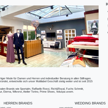
ger Mode für Damen und Herren und individueller Beratung in allen Stilfragen.
t, entwickelte sich unser Multilabel Geschäft stetig weiter und ist seit 2015
ionalen Brands wie Sportalm, Raffaello Rossi, Rich&Royal, Fuchs Schmitt,
, Eterna, Wilvorst, Atelier Torino, Prime Shoes, Voluspa uvwm.
HERREN BRANDS
WEDDING BRANDS