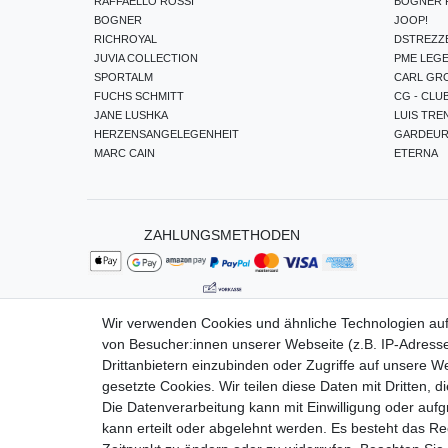
RAFFAELLO ROSSI
BOGNER F
BOGNER
JOOP!
RICHROYAL
DSTREZZ
JUVIA COLLECTION
PME LEG
SPORTALM
CARL GR
FUCHS SCHMITT
CG - CLU
JANE LUSHKA
LUIS TRE
HERZENSANGELEGENHEIT
GARDEU
MARC CAIN
ETERNA
ZAHLUNGSMETHODEN
Wir verwenden Cookies und ähnliche Technologien au
von Besucher:innen unserer Webseite (z.B. IP-Adresse
Impressum
Da
Drittanbietern einzubinden oder Zugriffe auf unsere We
gesetzte Cookies. Wir teilen diese Daten mit Dritten, d
Die Datenverarbeitung kann mit Einwilligung oder auf
kann erteilt oder abgelehnt werden. Es besteht das Rec