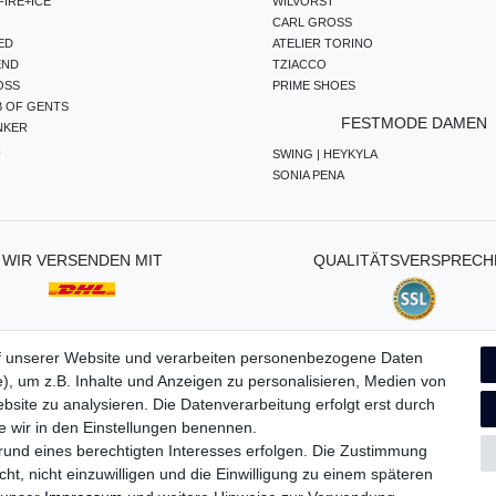
IRE+ICE
WILVORST
CARL GROSS
ED
ATELIER TORINO
END
TZIACCO
OSS
PRIME SHOES
B OF GENTS
FESTMODE DAMEN
NKER
R
SWING | HEYKYLA
SONIA PENA
WIR VERSENDEN MIT
QUALITÄTSVERSPRECH
f unserer Website und verarbeiten personenbezogene Daten
), um z.B. Inhalte und Anzeigen zu personalisieren, Medien von
ten­schutz­erklärung
AGB
Widerrufs­recht
Vertrag widerru
bsite zu analysieren. Die Datenverarbeitung erfolgt erst durch
ie wir in den Einstellungen benennen.
grund eines berechtigten Interesses erfolgen. Die Zustimmung
ht, nicht einzuwilligen und die Einwilligung zu einem späteren