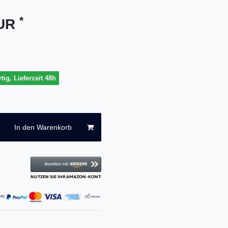
*
EUR
tig, Lieferzeit 48h
In den Warenkorb