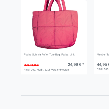
Fuchs Schmitt Puffer Tote Bag
, Farbe: pink
Menbur T
24,99 € *
44,95 
UVP 49,99 €
*
inkl. ges
*
inkl. ges. MwSt.
zzgl.
Versandkosten