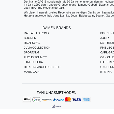
Der Name DAGIS ist seit mehr als 30 Jahren eng verbunden mit hochwerti
Im Jahr 1990 durch unsere Gründerin und Namens-Geberin Dagmar gegründe
auch im Online Modehandel tätig.
Wir bieten Ihnen ein breites Repertoire an trendigen Outfits von internat
Herzensangelegenheit, Jane Lushka, Joop!, Baldessarini, Bogner, Gardeur
DAMEN BRANDS
RAFFAELLO ROSSI
BOGNER F
BOGNER
JOOP!
RICHROYAL
DSTREZZ
JUVIA COLLECTION
PME LEG
SPORTALM
CARL GR
FUCHS SCHMITT
CG - CLU
JANE LUSHKA
LUIS TRE
HERZENSANGELEGENHEIT
GARDEU
MARC CAIN
ETERNA
ZAHLUNGSMETHODEN