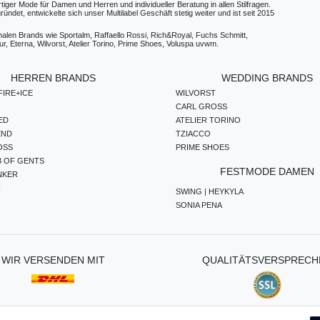
ger Mode für Damen und Herren und individueller Beratung in allen Stilfragen.
t, entwickelte sich unser Multilabel Geschäft stetig weiter und ist seit 2015
ionalen Brands wie Sportalm, Raffaello Rossi, Rich&Royal, Fuchs Schmitt,
, Eterna, Wilvorst, Atelier Torino, Prime Shoes, Voluspa uvwm.
HERREN BRANDS
WEDDING BRANDS
IRE+ICE
WILVORST
CARL GROSS
ED
ATELIER TORINO
END
TZIACCO
OSS
PRIME SHOES
B OF GENTS
FESTMODE DAMEN
NKER
R
SWING | HEYKYLA
SONIA PENA
WIR VERSENDEN MIT
QUALITÄTSVERSPRECH