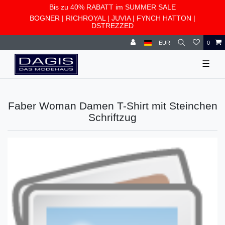
Bis zu 40% RABATT im SUMMER SALE
BOGNER
|
RICHROYAL
|
JUVIA
|
FYNCH HATTON
|
DSTREZZED
EUR
0
☰
Faber Woman Damen T-Shirt mit Steinchen
Schriftzug