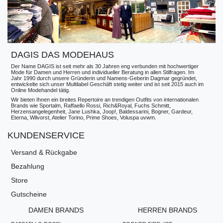
DAGIS DAS MODEHAUS
Der Name DAGIS ist seit mehr als 30 Jahren eng verbunden mit hochwertiger
Mode für Damen und Herren und individueller Beratung in allen Stilfragen. Im
Jahr 1990 durch unsere Gründerin und Namens-Geberin Dagmar gegründet,
entwickelte sich unser Multilabel Geschäft stetig weiter und ist seit 2015 auch im
Online Modehandel tätig.
Wir bieten Ihnen ein breites Repertoire an trendigen Outfits von internationalen
Brands wie Sportalm, Raffaello Rossi, Rich&Royal, Fuchs Schmitt,
Herzensangelegenheit, Jane Lushka, Joop!, Baldessarini, Bogner, Gardeur,
Eterna, Wilvorst, Atelier Torino, Prime Shoes, Voluspa uvwm.
KUNDENSERVICE
Versand & Rückgabe
Bezahlung
Store
Gutscheine
DAMEN BRANDS
HERREN BRANDS