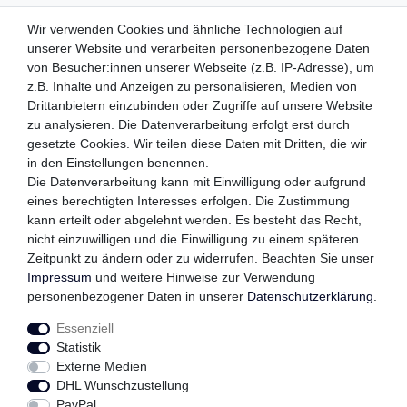
ZAHLUNGSMETHODEN
Wir verwenden Cookies und ähnliche Technologien auf
unserer Website und verarbeiten personenbezogene Daten
von Besucher:innen unserer Webseite (z.B. IP-Adresse), um
z.B. Inhalte und Anzeigen zu personalisieren, Medien von
WIR VERSENDEN MIT
Drittanbietern einzubinden oder Zugriffe auf unsere Website
zu analysieren. Die Datenverarbeitung erfolgt erst durch
gesetzte Cookies. Wir teilen diese Daten mit Dritten, die wir
in den Einstellungen benennen.
QUALITÄTSVERSPRECHEN
Die Datenverarbeitung kann mit Einwilligung oder aufgrund
eines berechtigten Interesses erfolgen. Die Zustimmung
kann erteilt oder abgelehnt werden. Es besteht das Recht,
nicht einzuwilligen und die Einwilligung zu einem späteren
Zeitpunkt zu ändern oder zu widerrufen. Beachten Sie unser
FOLGEN SIE UNS
Impressum
und weitere Hinweise zur Verwendung
personenbezogener Daten in unserer
Daten­schutz­erklärung
.
Essenziell
Impressum
Daten­schutz­erklärung
AGB
Statistik
Externe Medien
DHL Wunschzustellung
Widerrufs­recht
Kontakt
Vertrag widerrufen
PayPal