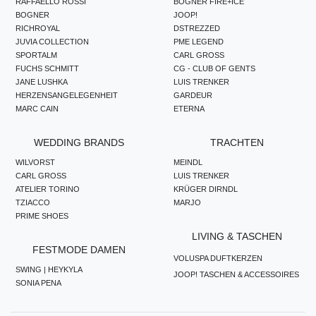
RAFFAELLO ROSSI
BOGNER FIRE+ICE
BOGNER
JOOP!
RICHROYAL
DSTREZZED
JUVIA COLLECTION
PME LEGEND
SPORTALM
CARL GROSS
FUCHS SCHMITT
CG - CLUB OF GENTS
JANE LUSHKA
LUIS TRENKER
HERZENSANGELEGENHEIT
GARDEUR
MARC CAIN
ETERNA
WEDDING BRANDS
TRACHTEN
WILVORST
MEINDL
CARL GROSS
LUIS TRENKER
ATELIER TORINO
KRÜGER DIRNDL
TZIACCO
MARJO
PRIME SHOES
LIVING & TASCHEN
FESTMODE DAMEN
VOLUSPA DUFTKERZEN
SWING | HEYKYLA
JOOP! TASCHEN & ACCESSOIRES
SONIA PENA