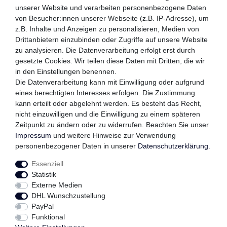
unserer Website und verarbeiten personenbezogene Daten
von Besucher:innen unserer Webseite (z.B. IP-Adresse), um
z.B. Inhalte und Anzeigen zu personalisieren, Medien von
WIR VERSENDEN MIT
Drittanbietern einzubinden oder Zugriffe auf unsere Website
zu analysieren. Die Datenverarbeitung erfolgt erst durch
gesetzte Cookies. Wir teilen diese Daten mit Dritten, die wir
in den Einstellungen benennen.
QUALITÄTSVERSPRECHEN
Die Datenverarbeitung kann mit Einwilligung oder aufgrund
eines berechtigten Interesses erfolgen. Die Zustimmung
kann erteilt oder abgelehnt werden. Es besteht das Recht,
nicht einzuwilligen und die Einwilligung zu einem späteren
Zeitpunkt zu ändern oder zu widerrufen. Beachten Sie unser
FOLGEN SIE UNS
Impressum
und weitere Hinweise zur Verwendung
personenbezogener Daten in unserer
Daten­schutz­erklärung
.
Essenziell
Impressum
Daten­schutz­erklärung
AGB
Statistik
Externe Medien
DHL Wunschzustellung
Widerrufs­recht
Kontakt
Vertrag widerrufen
PayPal
Funktional