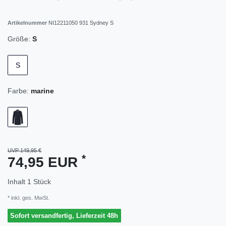
Artikelnummer
NI12211050 931 Sydney S
Größe:
S
S
Farbe:
marine
UVP 149,95 €
*
74,95 EUR
Inhalt
1
Stück
* inkl. ges. MwSt.
Sofort versandfertig, Lieferzeit 48h