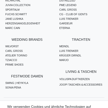
RICHROYAL
DSTREZZED
JUVIA COLLECTION
PME LEGEND
SPORTALM
CARL GROSS
FUCHS SCHMITT
CG - CLUB OF GENTS
JANE LUSHKA
LUIS TRENKER
HERZENSANGELEGENHEIT
GARDEUR
MARC CAIN
ETERNA
WEDDING BRANDS
TRACHTEN
WILVORST
MEINDL
CARL GROSS
LUIS TRENKER
ATELIER TORINO
KRÜGER DIRNDL
TZIACCO
MARJO
PRIME SHOES
LIVING & TASCHEN
FESTMODE DAMEN
VOLUSPA DUFTKERZEN
SWING | HEYKYLA
JOOP! TASCHEN & ACCESSOIRES
SONIA PENA
ZAHLUNGSMETHODEN
Wir verwenden Cookies und ähnliche Technologien auf