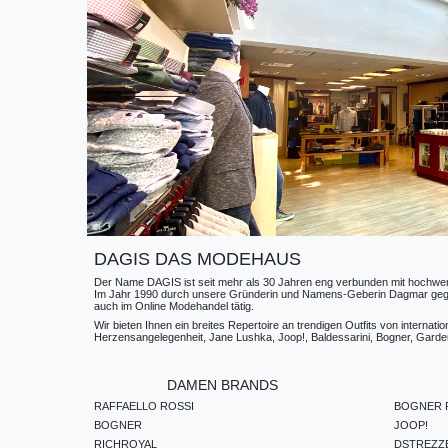
DAGIS DAS MODEHAUS
Der Name DAGIS ist seit mehr als 30 Jahren eng verbunden mit hochwerti
Im Jahr 1990 durch unsere Gründerin und Namens-Geberin Dagmar gegründe
auch im Online Modehandel tätig.
Wir bieten Ihnen ein breites Repertoire an trendigen Outfits von internat
Herzensangelegenheit, Jane Lushka, Joop!, Baldessarini, Bogner, Gardeur
DAMEN BRANDS
RAFFAELLO ROSSI
BOGNER F
BOGNER
JOOP!
RICHROYAL
DSTREZZ