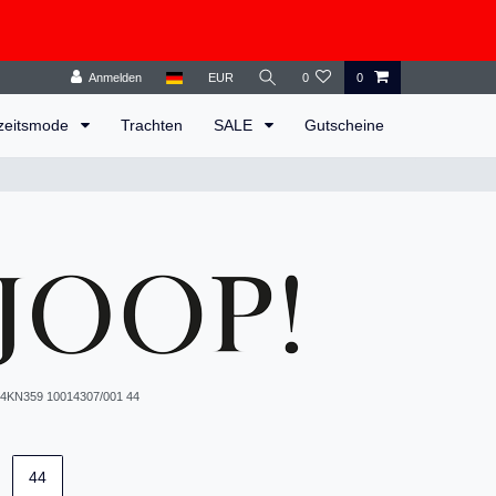
Anmelden
EUR
0
0
zeitsmode
Trachten
SALE
Gutscheine
4KN359 10014307/001 44
44