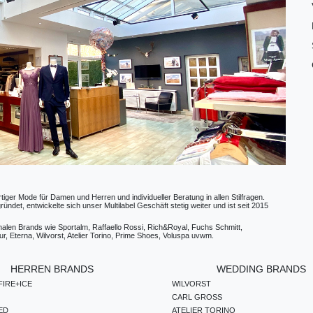
ger Mode für Damen und Herren und individueller Beratung in allen Stilfragen.
t, entwickelte sich unser Multilabel Geschäft stetig weiter und ist seit 2015
ionalen Brands wie Sportalm, Raffaello Rossi, Rich&Royal, Fuchs Schmitt,
, Eterna, Wilvorst, Atelier Torino, Prime Shoes, Voluspa uvwm.
HERREN BRANDS
WEDDING BRANDS
IRE+ICE
WILVORST
CARL GROSS
ED
ATELIER TORINO