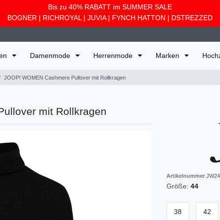
Bis zu 40% RABATT im SUMMER SALE
BOGNER
|
RICHROYAL
|
JUVIA
|
FYNCH HATTON
|
DSTREZZED
ten
Damenmode
Herrenmode
Marken
Hoch
JOOP! WOMEN Cashmere Pullover mit Rollkragen
lover mit Rollkragen
Artikelnummer
JW24
Größe:
44
38
42