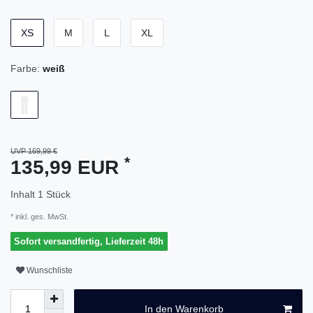
XS
M
L
XL
Farbe:
weiß
UVP 169,99 €
*
135,99 EUR
Inhalt
1
Stück
* inkl. ges. MwSt.
Sofort versandfertig, Lieferzeit 48h
Wunschliste
In den Warenkorb