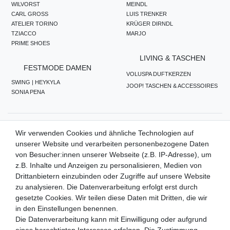
WILVORST
MEINDL
CARL GROSS
LUIS TRENKER
ATELIER TORINO
KRÜGER DIRNDL
TZIACCO
MARJO
PRIME SHOES
LIVING & TASCHEN
FESTMODE DAMEN
VOLUSPA DUFTKERZEN
SWING | HEYKYLA
JOOP! TASCHEN & ACCESSOIRES
SONIA PENA
ZAHLUNGSMETHODEN
Wir verwenden Cookies und ähnliche Technologien auf
unserer Website und verarbeiten personenbezogene Daten
von Besucher:innen unserer Webseite (z.B. IP-Adresse), um
z.B. Inhalte und Anzeigen zu personalisieren, Medien von
WIR VERSENDEN MIT
Drittanbietern einzubinden oder Zugriffe auf unsere Website
zu analysieren. Die Datenverarbeitung erfolgt erst durch
gesetzte Cookies. Wir teilen diese Daten mit Dritten, die wir
in den Einstellungen benennen.
QUALITÄTSVERSPRECHEN
Die Datenverarbeitung kann mit Einwilligung oder aufgrund