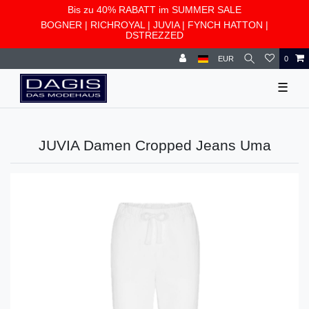
Bis zu 40% RABATT im SUMMER SALE
BOGNER
|
RICHROYAL
|
JUVIA
|
FYNCH HATTON
|
DSTREZZED
EUR
0
☰
JUVIA Damen Cropped Jeans Uma