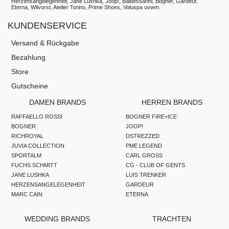
Herzensangelegenheit, Jane Lushka, Joop!, Baldessarini, Bogner, Gardeur,
Eterna, Wilvorst, Atelier Torino, Prime Shoes, Voluspa uvwm.
KUNDENSERVICE
Versand & Rückgabe
Bezahlung
Store
Gutscheine
DAMEN BRANDS
HERREN BRANDS
RAFFAELLO ROSSI
BOGNER FIRE+ICE
BOGNER
JOOP!
RICHROYAL
DSTREZZED
JUVIA COLLECTION
PME LEGEND
SPORTALM
CARL GROSS
FUCHS SCHMITT
CG - CLUB OF GENTS
JANE LUSHKA
LUIS TRENKER
HERZENSANGELEGENHEIT
GARDEUR
MARC CAIN
ETERNA
WEDDING BRANDS
TRACHTEN