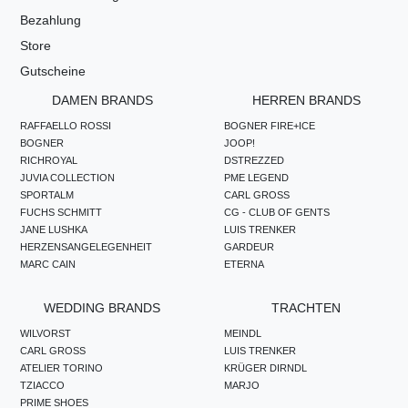
Bezahlung
Store
Gutscheine
DAMEN BRANDS
HERREN BRANDS
RAFFAELLO ROSSI
BOGNER FIRE+ICE
BOGNER
JOOP!
RICHROYAL
DSTREZZED
JUVIA COLLECTION
PME LEGEND
SPORTALM
CARL GROSS
FUCHS SCHMITT
CG - CLUB OF GENTS
JANE LUSHKA
LUIS TRENKER
HERZENSANGELEGENHEIT
GARDEUR
MARC CAIN
ETERNA
WEDDING BRANDS
TRACHTEN
WILVORST
MEINDL
CARL GROSS
LUIS TRENKER
ATELIER TORINO
KRÜGER DIRNDL
TZIACCO
MARJO
PRIME SHOES