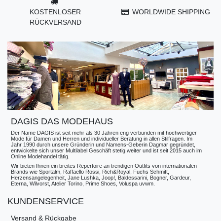
KOSTENLOSER
WORLDWIDE SHIPPING
RÜCKVERSAND
DAGIS DAS MODEHAUS
Der Name DAGIS ist seit mehr als 30 Jahren eng verbunden mit hochwertiger
Mode für Damen und Herren und individueller Beratung in allen Stilfragen. Im
Jahr 1990 durch unsere Gründerin und Namens-Geberin Dagmar gegründet,
entwickelte sich unser Multilabel Geschäft stetig weiter und ist seit 2015 auch im
Online Modehandel tätig.
Wir bieten Ihnen ein breites Repertoire an trendigen Outfits von internationalen
Brands wie Sportalm, Raffaello Rossi, Rich&Royal, Fuchs Schmitt,
Herzensangelegenheit, Jane Lushka, Joop!, Baldessarini, Bogner, Gardeur,
Eterna, Wilvorst, Atelier Torino, Prime Shoes, Voluspa uvwm.
KUNDENSERVICE
Versand & Rückgabe