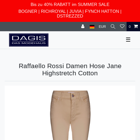
Bis zu 40% RABATT im SUMMER SALE
BOGNER
|
RICHROYAL
|
JUVIA
|
FYNCH HATTON
|
DSTREZZED
EUR
0
☰
Raffaello Rossi Damen Hose Jane
Highstretch Cotton