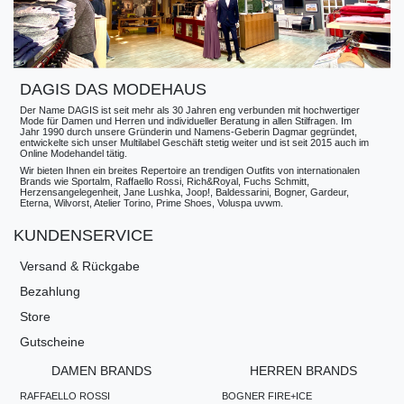
DAGIS DAS MODEHAUS
Der Name DAGIS ist seit mehr als 30 Jahren eng verbunden mit hochwertiger
Mode für Damen und Herren und individueller Beratung in allen Stilfragen. Im
Jahr 1990 durch unsere Gründerin und Namens-Geberin Dagmar gegründet,
entwickelte sich unser Multilabel Geschäft stetig weiter und ist seit 2015 auch im
Online Modehandel tätig.
Wir bieten Ihnen ein breites Repertoire an trendigen Outfits von internationalen
Brands wie Sportalm, Raffaello Rossi, Rich&Royal, Fuchs Schmitt,
Herzensangelegenheit, Jane Lushka, Joop!, Baldessarini, Bogner, Gardeur,
Eterna, Wilvorst, Atelier Torino, Prime Shoes, Voluspa uvwm.
KUNDENSERVICE
Versand & Rückgabe
Bezahlung
Store
Gutscheine
DAMEN BRANDS
HERREN BRANDS
RAFFAELLO ROSSI
BOGNER FIRE+ICE