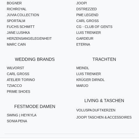
BOGNER
JOOP!
RICHROYAL
DSTREZZED
JUVIA COLLECTION
PME LEGEND
SPORTALM
CARL GROSS
FUCHS SCHMITT
CG - CLUB OF GENTS
JANE LUSHKA
LUIS TRENKER
HERZENSANGELEGENHEIT
GARDEUR
MARC CAIN
ETERNA
WEDDING BRANDS
TRACHTEN
WILVORST
MEINDL
CARL GROSS
LUIS TRENKER
ATELIER TORINO
KRÜGER DIRNDL
TZIACCO
MARJO
PRIME SHOES
LIVING & TASCHEN
FESTMODE DAMEN
VOLUSPA DUFTKERZEN
SWING | HEYKYLA
JOOP! TASCHEN & ACCESSOIRES
SONIA PENA