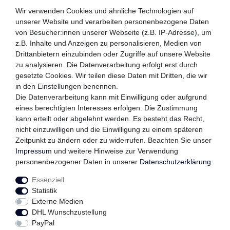
ZAHLUNGSMETHODEN
Wir verwenden Cookies und ähnliche Technologien auf
unserer Website und verarbeiten personenbezogene Daten
von Besucher:innen unserer Webseite (z.B. IP-Adresse), um
z.B. Inhalte und Anzeigen zu personalisieren, Medien von
WIR VERSENDEN MIT
Drittanbietern einzubinden oder Zugriffe auf unsere Website
zu analysieren. Die Datenverarbeitung erfolgt erst durch
gesetzte Cookies. Wir teilen diese Daten mit Dritten, die wir
in den Einstellungen benennen.
QUALITÄTSVERSPRECHEN
Die Datenverarbeitung kann mit Einwilligung oder aufgrund
eines berechtigten Interesses erfolgen. Die Zustimmung
kann erteilt oder abgelehnt werden. Es besteht das Recht,
nicht einzuwilligen und die Einwilligung zu einem späteren
Zeitpunkt zu ändern oder zu widerrufen. Beachten Sie unser
FOLGEN SIE UNS
Impressum
und weitere Hinweise zur Verwendung
personenbezogener Daten in unserer
Daten­schutz­erklärung
.
Essenziell
Impressum
Daten­schutz­erklärung
AGB
Statistik
Externe Medien
DHL Wunschzustellung
Widerrufs­recht
Kontakt
Vertrag widerrufen
PayPal