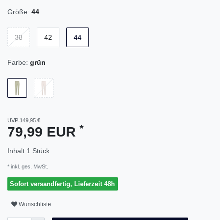
Größe:
44
38
42
44
Farbe:
grün
UVP 149,95 €
*
79,99 EUR
Inhalt
1
Stück
* inkl. ges. MwSt.
Sofort versandfertig, Lieferzeit 48h
Wunschliste