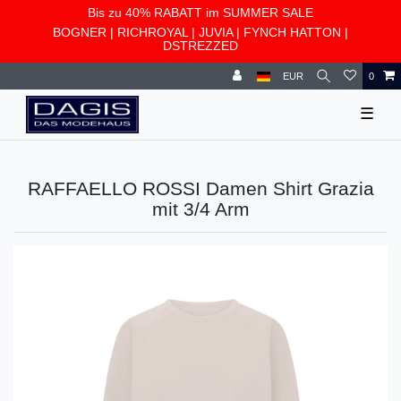
Bis zu 40% RABATT im SUMMER SALE
BOGNER
|
RICHROYAL
|
JUVIA
|
FYNCH HATTON
|
DSTREZZED
EUR
0
☰
RAFFAELLO ROSSI Damen Shirt Grazia
mit 3/4 Arm