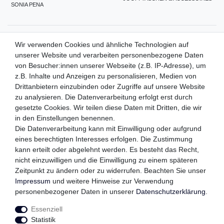
SONIA PENA
ZAHLUNGSMETHODEN
Wir verwenden Cookies und ähnliche Technologien auf
unserer Website und verarbeiten personenbezogene Daten
von Besucher:innen unserer Webseite (z.B. IP-Adresse), um
z.B. Inhalte und Anzeigen zu personalisieren, Medien von
WIR VERSENDEN MIT
Drittanbietern einzubinden oder Zugriffe auf unsere Website
zu analysieren. Die Datenverarbeitung erfolgt erst durch
gesetzte Cookies. Wir teilen diese Daten mit Dritten, die wir
in den Einstellungen benennen.
QUALITÄTSVERSPRECHEN
Die Datenverarbeitung kann mit Einwilligung oder aufgrund
eines berechtigten Interesses erfolgen. Die Zustimmung
kann erteilt oder abgelehnt werden. Es besteht das Recht,
nicht einzuwilligen und die Einwilligung zu einem späteren
FOLGEN SIE UNS
Zeitpunkt zu ändern oder zu widerrufen. Beachten Sie unser
Impressum
und weitere Hinweise zur Verwendung
personenbezogener Daten in unserer
Daten­schutz­erklärung
.
Essenziell
Impressum
Daten­schutz­erklärung
AGB
Statistik