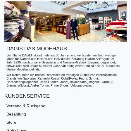
DAGIS DAS MODEHAUS
Der Name DAGIS ist seit mehr als 30 Jahren eng verbunden mit hochwertiger
Mode für Damen und Herren und individueller Beratung in allen Stilfragen. Im
Jahr 1990 durch unsere Gründerin und Namens-Geberin Dagmar gegründet,
entwickelte sich unser Multilabel Geschäft stetig weiter und ist seit 2015 auch im
Online Modehandel tätig.
Wir bieten Ihnen ein breites Repertoire an trendigen Outfits von internationalen
Brands wie Sportalm, Raffaello Rossi, Rich&Royal, Fuchs Schmitt,
Herzensangelegenheit, Jane Lushka, Joop!, Baldessarini, Bogner, Gardeur,
Eterna, Wilvorst, Atelier Torino, Prime Shoes, Voluspa uvwm.
KUNDENSERVICE
Versand & Rückgabe
Bezahlung
Store
Gutscheine