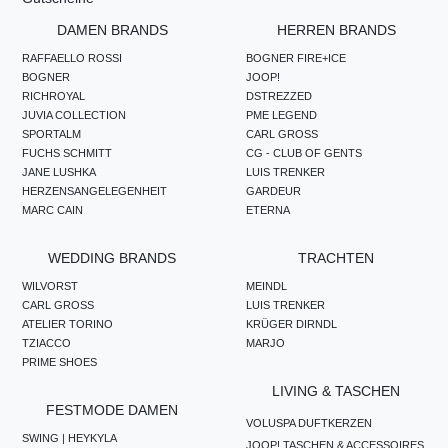
DAMEN BRANDS
HERREN BRANDS
RAFFAELLO ROSSI
BOGNER FIRE+ICE
BOGNER
JOOP!
RICHROYAL
DSTREZZED
JUVIA COLLECTION
PME LEGEND
SPORTALM
CARL GROSS
FUCHS SCHMITT
CG - CLUB OF GENTS
JANE LUSHKA
LUIS TRENKER
HERZENSANGELEGENHEIT
GARDEUR
MARC CAIN
ETERNA
WEDDING BRANDS
TRACHTEN
WILVORST
MEINDL
CARL GROSS
LUIS TRENKER
ATELIER TORINO
KRÜGER DIRNDL
TZIACCO
MARJO
PRIME SHOES
LIVING & TASCHEN
FESTMODE DAMEN
VOLUSPA DUFTKERZEN
SWING | HEYKYLA
JOOP! TASCHEN & ACCESSOIRES