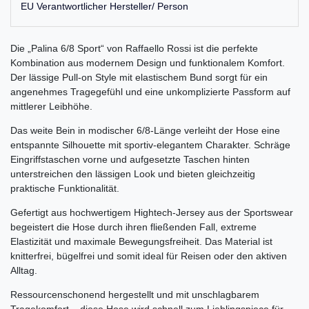
EU Verantwortlicher Hersteller/ Person
Die „Palina 6/8 Sport“ von Raffaello Rossi ist die perfekte
Kombination aus modernem Design und funktionalem Komfort.
Der lässige Pull-on Style mit elastischem Bund sorgt für ein
angenehmes Tragegefühl und eine unkomplizierte Passform auf
mittlerer Leibhöhe.
Das weite Bein in modischer 6/8-Länge verleiht der Hose eine
entspannte Silhouette mit sportiv-elegantem Charakter. Schräge
Eingriffstaschen vorne und aufgesetzte Taschen hinten
unterstreichen den lässigen Look und bieten gleichzeitig
praktische Funktionalität.
Gefertigt aus hochwertigem Hightech-Jersey aus der Sportswear
begeistert die Hose durch ihren fließenden Fall, extreme
Elastizität und maximale Bewegungsfreiheit. Das Material ist
knitterfrei, bügelfrei und somit ideal für Reisen oder den aktiven
Alltag.
Ressourcenschonend hergestellt und mit unschlagbarem
Tragekomfort – diese Hose wird schnell zum Lieblingspiece für