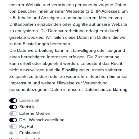
unserer Website und verarbeiten personenbezogene Daten
von Besucher:innen unserer Webseite (z.B. IP-Adresse), um
z.B. Inhalte und Anzeigen zu personalisieren, Medien von
WIR VERSENDEN MIT
Drittanbietern einzubinden oder Zugriffe auf unsere Website
zu analysieren. Die Datenverarbeitung erfolgt erst durch
gesetzte Cookies. Wir teilen diese Daten mit Dritten, die wir
in den Einstellungen benennen.
QUALITÄTSVERSPRECHEN
Die Datenverarbeitung kann mit Einwilligung oder aufgrund
eines berechtigten Interesses erfolgen. Die Zustimmung
kann erteilt oder abgelehnt werden. Es besteht das Recht,
nicht einzuwilligen und die Einwilligung zu einem späteren
FOLGEN SIE UNS
Zeitpunkt zu ändern oder zu widerrufen. Beachten Sie unser
Impressum
und weitere Hinweise zur Verwendung
personenbezogener Daten in unserer
Daten­schutz­erklärung
.
Essenziell
Impressum
Daten­schutz­erklärung
AGB
Statistik
Externe Medien
DHL Wunschzustellung
Widerrufs­recht
Kontakt
Vertrag widerrufen
PayPal
Funktional