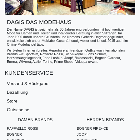
DAGIS DAS MODEHAUS
Der Name DAGIS ist seit mehr als 30 Jahren eng verbunden mit hochwertiger
Mode für Damen und Herren und individueller Beratung in allen Stilfragen. Im
Jahr 1990 durch unsere Gründerin und Namens-Geberin Dagmar gegründet,
entwickelte sich unser Multilabel Geschäft stetig weiter und ist seit 2015 auch im
Online Modehandel tätig.
Wir bieten Ihnen ein breites Repertoire an trendigen Outfits von internationalen
Brands wie Sportalm, Raffaello Rossi, Rich&Royal, Fuchs Schmitt,
Herzensangelegenheit, Jane Lushka, Joop!, Baldessarini, Bogner, Gardeur,
Eterna, Wilvorst, Atelier Torino, Prime Shoes, Voluspa uvwm.
KUNDENSERVICE
Versand & Rückgabe
Bezahlung
Store
Gutscheine
DAMEN BRANDS
HERREN BRANDS
RAFFAELLO ROSSI
BOGNER FIRE+ICE
BOGNER
JOOP!