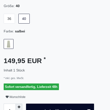
Größe:
40
36
40
Farbe:
salbei
*
149,95 EUR
Inhalt
1
Stück
* inkl. ges. MwSt.
Sofort versandfertig, Lieferzeit 48h
Wunschliste