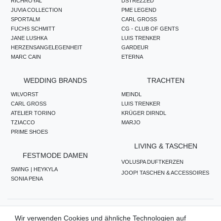
RICHROYAL
DSTREZZED
JUVIA COLLECTION
PME LEGEND
SPORTALM
CARL GROSS
FUCHS SCHMITT
CG - CLUB OF GENTS
JANE LUSHKA
LUIS TRENKER
HERZENSANGELEGENHEIT
GARDEUR
MARC CAIN
ETERNA
WEDDING BRANDS
TRACHTEN
WILVORST
MEINDL
CARL GROSS
LUIS TRENKER
ATELIER TORINO
KRÜGER DIRNDL
TZIACCO
MARJO
PRIME SHOES
LIVING & TASCHEN
FESTMODE DAMEN
VOLUSPA DUFTKERZEN
SWING | HEYKYLA
JOOP! TASCHEN & ACCESSOIRES
SONIA PENA
ZAHLUNGSMETHODEN
Wir verwenden Cookies und ähnliche Technologien auf