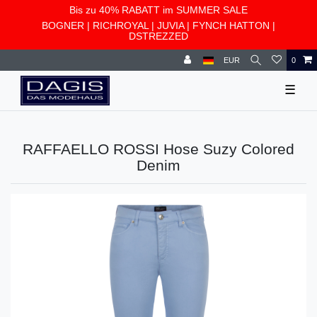
Bis zu 40% RABATT im SUMMER SALE
BOGNER
|
RICHROYAL
|
JUVIA
|
FYNCH HATTON
|
DSTREZZED
EUR
0
☰
RAFFAELLO ROSSI Hose Suzy Colored
Denim