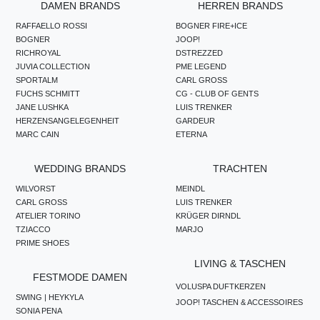
DAMEN BRANDS
HERREN BRANDS
RAFFAELLO ROSSI
BOGNER FIRE+ICE
BOGNER
JOOP!
RICHROYAL
DSTREZZED
JUVIA COLLECTION
PME LEGEND
SPORTALM
CARL GROSS
FUCHS SCHMITT
CG - CLUB OF GENTS
JANE LUSHKA
LUIS TRENKER
HERZENSANGELEGENHEIT
GARDEUR
MARC CAIN
ETERNA
WEDDING BRANDS
TRACHTEN
WILVORST
MEINDL
CARL GROSS
LUIS TRENKER
ATELIER TORINO
KRÜGER DIRNDL
TZIACCO
MARJO
PRIME SHOES
LIVING & TASCHEN
FESTMODE DAMEN
VOLUSPA DUFTKERZEN
SWING | HEYKYLA
JOOP! TASCHEN & ACCESSOIRES
SONIA PENA