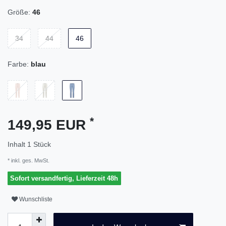
Größe:
46
34
44
46
Farbe:
blau
*
149,95 EUR
Inhalt
1
Stück
* inkl. ges. MwSt.
Sofort versandfertig, Lieferzeit 48h
Wunschliste