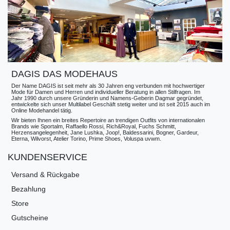
DAGIS DAS MODEHAUS
Der Name DAGIS ist seit mehr als 30 Jahren eng verbunden mit hochwertiger
Mode für Damen und Herren und individueller Beratung in allen Stilfragen. Im
Jahr 1990 durch unsere Gründerin und Namens-Geberin Dagmar gegründet,
entwickelte sich unser Multilabel Geschäft stetig weiter und ist seit 2015 auch im
Online Modehandel tätig.
Wir bieten Ihnen ein breites Repertoire an trendigen Outfits von internationalen
Brands wie Sportalm, Raffaello Rossi, Rich&Royal, Fuchs Schmitt,
Herzensangelegenheit, Jane Lushka, Joop!, Baldessarini, Bogner, Gardeur,
Eterna, Wilvorst, Atelier Torino, Prime Shoes, Voluspa uvwm.
KUNDENSERVICE
Versand & Rückgabe
Bezahlung
Store
Gutscheine