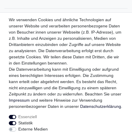
ZAHLUNGSMETHODEN
Wir verwenden Cookies und ähnliche Technologien auf
unserer Website und verarbeiten personenbezogene Daten
von Besucher:innen unserer Webseite (z.B. IP-Adresse), um
z.B. Inhalte und Anzeigen zu personalisieren, Medien von
WIR VERSENDEN MIT
Drittanbietern einzubinden oder Zugriffe auf unsere Website
zu analysieren. Die Datenverarbeitung erfolgt erst durch
gesetzte Cookies. Wir teilen diese Daten mit Dritten, die wir
in den Einstellungen benennen.
QUALITÄTSVERSPRECHEN
Die Datenverarbeitung kann mit Einwilligung oder aufgrund
eines berechtigten Interesses erfolgen. Die Zustimmung
kann erteilt oder abgelehnt werden. Es besteht das Recht,
nicht einzuwilligen und die Einwilligung zu einem späteren
FOLGEN SIE UNS
Zeitpunkt zu ändern oder zu widerrufen. Beachten Sie unser
Impressum
und weitere Hinweise zur Verwendung
personenbezogener Daten in unserer
Daten­schutz­erklärung
.
Essenziell
Impressum
Daten­schutz­erklärung
AGB
Statistik
Externe Medien