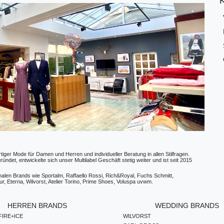
ger Mode für Damen und Herren und individueller Beratung in allen Stilfragen.
t, entwickelte sich unser Multilabel Geschäft stetig weiter und ist seit 2015
ionalen Brands wie Sportalm, Raffaello Rossi, Rich&Royal, Fuchs Schmitt,
, Eterna, Wilvorst, Atelier Torino, Prime Shoes, Voluspa uvwm.
HERREN BRANDS
WEDDING BRANDS
IRE+ICE
WILVORST