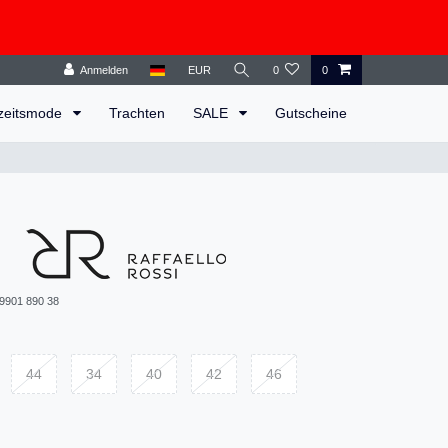
Anmelden
EUR
0
0
zeitsmode
Trachten
SALE
Gutscheine
9901 890 38
44
34
40
42
46