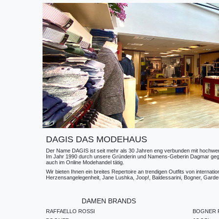
DAGIS DAS MODEHAUS
Der Name DAGIS ist seit mehr als 30 Jahren eng verbunden mit hochwerti
Im Jahr 1990 durch unsere Gründerin und Namens-Geberin Dagmar gegründe
auch im Online Modehandel tätig.
Wir bieten Ihnen ein breites Repertoire an trendigen Outfits von internat
Herzensangelegenheit, Jane Lushka, Joop!, Baldessarini, Bogner, Gardeur
DAMEN BRANDS
RAFFAELLO ROSSI
BOGNER F