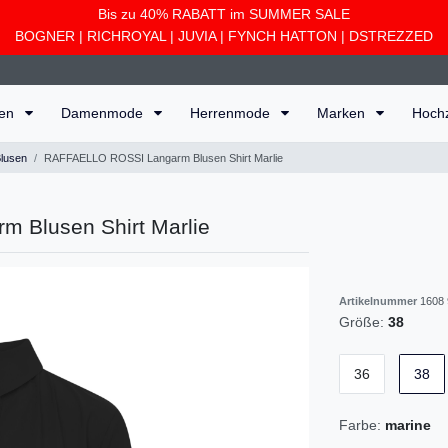
Bis zu 40% RABATT im SUMMER SALE
BOGNER
|
RICHROYAL
|
JUVIA
|
FYNCH HATTON
|
DSTREZZED
ten
Damenmode
Herrenmode
Marken
Hoch
lusen
RAFFAELLO ROSSI Langarm Blusen Shirt Marlie
 Blusen Shirt Marlie
Artikelnummer
1608 
Größe:
38
36
38
Farbe:
marine