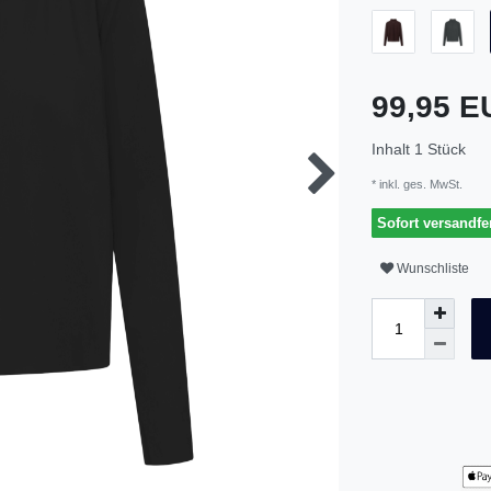
99,95 
Inhalt
1
Stück
* inkl. ges. MwSt.
Sofort versandfer
Wunschliste