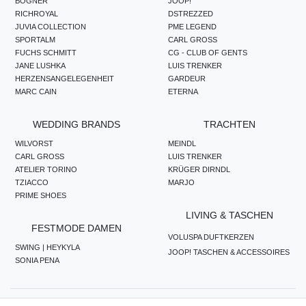
BOGNER
JOOP!
RICHROYAL
DSTREZZED
JUVIA COLLECTION
PME LEGEND
SPORTALM
CARL GROSS
FUCHS SCHMITT
CG - CLUB OF GENTS
JANE LUSHKA
LUIS TRENKER
HERZENSANGELEGENHEIT
GARDEUR
MARC CAIN
ETERNA
WEDDING BRANDS
TRACHTEN
WILVORST
MEINDL
CARL GROSS
LUIS TRENKER
ATELIER TORINO
KRÜGER DIRNDL
TZIACCO
MARJO
PRIME SHOES
LIVING & TASCHEN
FESTMODE DAMEN
VOLUSPA DUFTKERZEN
SWING | HEYKYLA
JOOP! TASCHEN & ACCESSOIRES
SONIA PENA