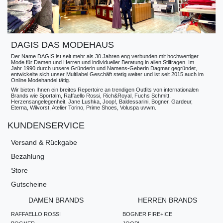
DAGIS DAS MODEHAUS
Der Name DAGIS ist seit mehr als 30 Jahren eng verbunden mit hochwertiger
Mode für Damen und Herren und individueller Beratung in allen Stilfragen. Im
Jahr 1990 durch unsere Gründerin und Namens-Geberin Dagmar gegründet,
entwickelte sich unser Multilabel Geschäft stetig weiter und ist seit 2015 auch im
Online Modehandel tätig.
Wir bieten Ihnen ein breites Repertoire an trendigen Outfits von internationalen
Brands wie Sportalm, Raffaello Rossi, Rich&Royal, Fuchs Schmitt,
Herzensangelegenheit, Jane Lushka, Joop!, Baldessarini, Bogner, Gardeur,
Eterna, Wilvorst, Atelier Torino, Prime Shoes, Voluspa uvwm.
KUNDENSERVICE
Versand & Rückgabe
Bezahlung
Store
Gutscheine
DAMEN BRANDS
HERREN BRANDS
RAFFAELLO ROSSI
BOGNER FIRE+ICE