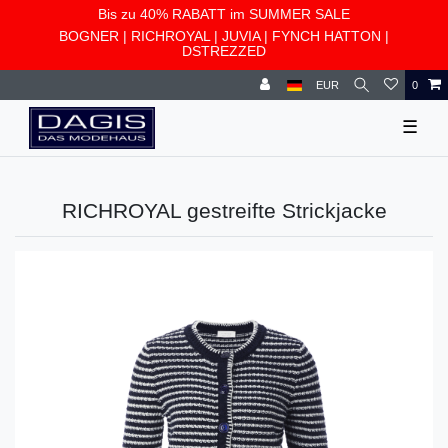
Bis zu 40% RABATT im SUMMER SALE
BOGNER
|
RICHROYAL
|
JUVIA
|
FYNCH HATTON
|
DSTREZZED
EUR
0
☰
RICHROYAL gestreifte Strickjacke