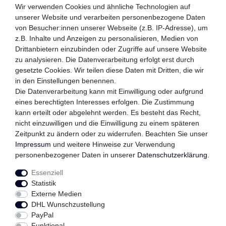
ZAHLUNGSMETHODEN
Wir verwenden Cookies und ähnliche Technologien auf
unserer Website und verarbeiten personenbezogene Daten
von Besucher:innen unserer Webseite (z.B. IP-Adresse), um
z.B. Inhalte und Anzeigen zu personalisieren, Medien von
WIR VERSENDEN MIT
Drittanbietern einzubinden oder Zugriffe auf unsere Website
zu analysieren. Die Datenverarbeitung erfolgt erst durch
gesetzte Cookies. Wir teilen diese Daten mit Dritten, die wir
in den Einstellungen benennen.
QUALITÄTSVERSPRECHEN
Die Datenverarbeitung kann mit Einwilligung oder aufgrund
eines berechtigten Interesses erfolgen. Die Zustimmung
kann erteilt oder abgelehnt werden. Es besteht das Recht,
nicht einzuwilligen und die Einwilligung zu einem späteren
FOLGEN SIE UNS
Zeitpunkt zu ändern oder zu widerrufen. Beachten Sie unser
Impressum
und weitere Hinweise zur Verwendung
personenbezogener Daten in unserer
Daten­schutz­erklärung
.
Essenziell
Impressum
Daten­schutz­erklärung
AGB
Statistik
Externe Medien
DHL Wunschzustellung
Widerrufs­recht
Kontakt
Vertrag widerrufen
PayPal
Funktional