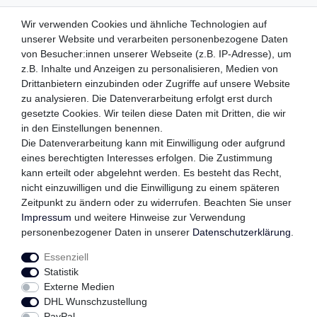
ZAHLUNGSMETHODEN
Wir verwenden Cookies und ähnliche Technologien auf
unserer Website und verarbeiten personenbezogene Daten
von Besucher:innen unserer Webseite (z.B. IP-Adresse), um
z.B. Inhalte und Anzeigen zu personalisieren, Medien von
WIR VERSENDEN MIT
Drittanbietern einzubinden oder Zugriffe auf unsere Website
zu analysieren. Die Datenverarbeitung erfolgt erst durch
gesetzte Cookies. Wir teilen diese Daten mit Dritten, die wir
in den Einstellungen benennen.
QUALITÄTSVERSPRECHEN
Die Datenverarbeitung kann mit Einwilligung oder aufgrund
eines berechtigten Interesses erfolgen. Die Zustimmung
kann erteilt oder abgelehnt werden. Es besteht das Recht,
nicht einzuwilligen und die Einwilligung zu einem späteren
FOLGEN SIE UNS
Zeitpunkt zu ändern oder zu widerrufen. Beachten Sie unser
Impressum
und weitere Hinweise zur Verwendung
personenbezogener Daten in unserer
Daten­schutz­erklärung
.
Essenziell
Impressum
Daten­schutz­erklärung
AGB
Statistik
Externe Medien
DHL Wunschzustellung
Widerrufs­recht
Kontakt
Vertrag widerrufen
PayPal