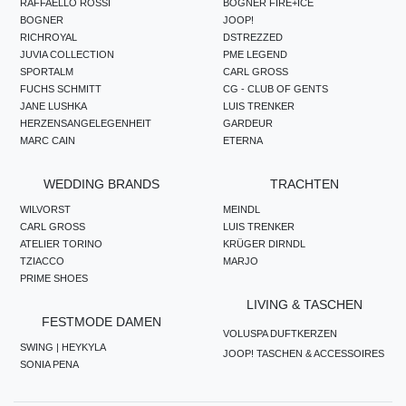
RAFFAELLO ROSSI
BOGNER FIRE+ICE
BOGNER
JOOP!
RICHROYAL
DSTREZZED
JUVIA COLLECTION
PME LEGEND
SPORTALM
CARL GROSS
FUCHS SCHMITT
CG - CLUB OF GENTS
JANE LUSHKA
LUIS TRENKER
HERZENSANGELEGENHEIT
GARDEUR
MARC CAIN
ETERNA
WEDDING BRANDS
TRACHTEN
WILVORST
MEINDL
CARL GROSS
LUIS TRENKER
ATELIER TORINO
KRÜGER DIRNDL
TZIACCO
MARJO
PRIME SHOES
LIVING & TASCHEN
FESTMODE DAMEN
VOLUSPA DUFTKERZEN
SWING | HEYKYLA
JOOP! TASCHEN & ACCESSOIRES
SONIA PENA