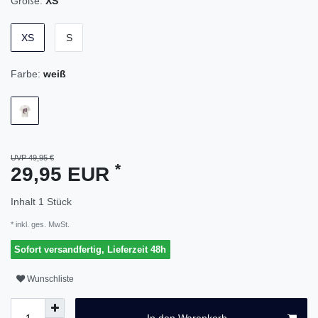
Größe:
XS
XS
S
Farbe:
weiß
UVP 49,95 €
*
29,95 EUR
Inhalt
1
Stück
* inkl. ges. MwSt.
Sofort versandfertig, Lieferzeit 48h
Wunschliste
In den Warenkorb