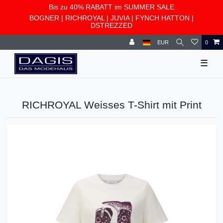
Bis zu 40% RABATT im SUMMER SALE
BOGNER
|
RICHROYAL
|
JUVIA
|
FYNCH HATTON
|
DSTREZZED
EUR
0
☰
RICHROYAL Weisses T-Shirt mit Print