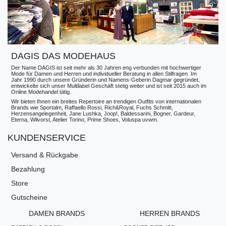
DAGIS DAS MODEHAUS
Der Name DAGIS ist seit mehr als 30 Jahren eng verbunden mit hochwertiger
Mode für Damen und Herren und individueller Beratung in allen Stilfragen. Im
Jahr 1990 durch unsere Gründerin und Namens-Geberin Dagmar gegründet,
entwickelte sich unser Multilabel Geschäft stetig weiter und ist seit 2015 auch im
Online Modehandel tätig.
Wir bieten Ihnen ein breites Repertoire an trendigen Outfits von internationalen
Brands wie Sportalm, Raffaello Rossi, Rich&Royal, Fuchs Schmitt,
Herzensangelegenheit, Jane Lushka, Joop!, Baldessarini, Bogner, Gardeur,
Eterna, Wilvorst, Atelier Torino, Prime Shoes, Voluspa uvwm.
KUNDENSERVICE
Versand & Rückgabe
Bezahlung
Store
Gutscheine
DAMEN BRANDS
HERREN BRANDS