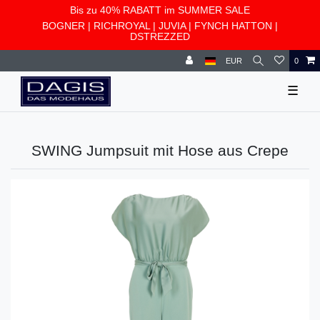
Bis zu 40% RABATT im SUMMER SALE
BOGNER
|
RICHROYAL
|
JUVIA
|
FYNCH HATTON
|
DSTREZZED
EUR
0
☰
SWING Jumpsuit mit Hose aus Crepe