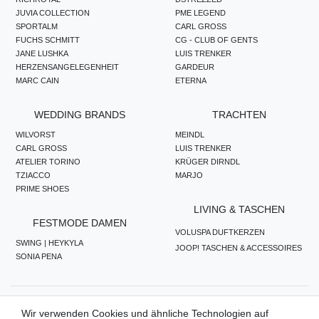
JUVIA COLLECTION
PME LEGEND
SPORTALM
CARL GROSS
FUCHS SCHMITT
CG - CLUB OF GENTS
JANE LUSHKA
LUIS TRENKER
HERZENSANGELEGENHEIT
GARDEUR
MARC CAIN
ETERNA
WEDDING BRANDS
TRACHTEN
WILVORST
MEINDL
CARL GROSS
LUIS TRENKER
ATELIER TORINO
KRÜGER DIRNDL
TZIACCO
MARJO
PRIME SHOES
LIVING & TASCHEN
FESTMODE DAMEN
VOLUSPA DUFTKERZEN
SWING | HEYKYLA
JOOP! TASCHEN & ACCESSOIRES
SONIA PENA
ZAHLUNGSMETHODEN
Wir verwenden Cookies und ähnliche Technologien auf