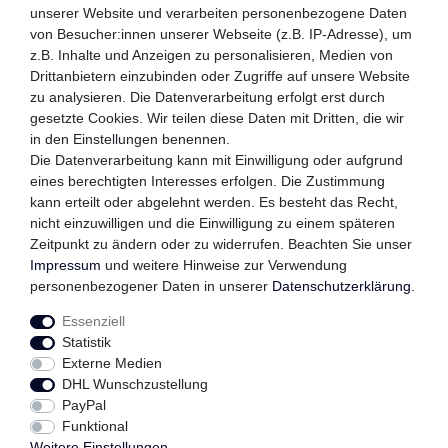
unserer Website und verarbeiten personenbezogene Daten
von Besucher:innen unserer Webseite (z.B. IP-Adresse), um
z.B. Inhalte und Anzeigen zu personalisieren, Medien von
WIR VERSENDEN MIT
Drittanbietern einzubinden oder Zugriffe auf unsere Website
zu analysieren. Die Datenverarbeitung erfolgt erst durch
gesetzte Cookies. Wir teilen diese Daten mit Dritten, die wir
in den Einstellungen benennen.
QUALITÄTSVERSPRECHEN
Die Datenverarbeitung kann mit Einwilligung oder aufgrund
eines berechtigten Interesses erfolgen. Die Zustimmung
kann erteilt oder abgelehnt werden. Es besteht das Recht,
nicht einzuwilligen und die Einwilligung zu einem späteren
FOLGEN SIE UNS
Zeitpunkt zu ändern oder zu widerrufen. Beachten Sie unser
Impressum
und weitere Hinweise zur Verwendung
personenbezogener Daten in unserer
Daten­schutz­erklärung
.
Essenziell
Impressum
Daten­schutz­erklärung
AGB
Statistik
Externe Medien
DHL Wunschzustellung
Widerrufs­recht
Kontakt
Vertrag widerrufen
PayPal
Funktional
Weitere Einstellungen