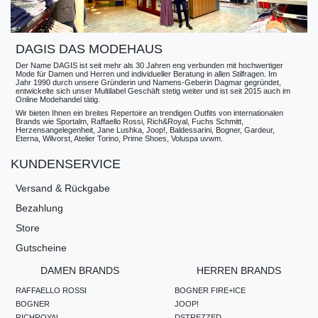
DAGIS DAS MODEHAUS
Der Name DAGIS ist seit mehr als 30 Jahren eng verbunden mit hochwertiger
Mode für Damen und Herren und individueller Beratung in allen Stilfragen. Im
Jahr 1990 durch unsere Gründerin und Namens-Geberin Dagmar gegründet,
entwickelte sich unser Multilabel Geschäft stetig weiter und ist seit 2015 auch im
Online Modehandel tätig.
Wir bieten Ihnen ein breites Repertoire an trendigen Outfits von internationalen
Brands wie Sportalm, Raffaello Rossi, Rich&Royal, Fuchs Schmitt,
Herzensangelegenheit, Jane Lushka, Joop!, Baldessarini, Bogner, Gardeur,
Eterna, Wilvorst, Atelier Torino, Prime Shoes, Voluspa uvwm.
KUNDENSERVICE
Versand & Rückgabe
Bezahlung
Store
Gutscheine
DAMEN BRANDS
HERREN BRANDS
RAFFAELLO ROSSI
BOGNER FIRE+ICE
BOGNER
JOOP!
RICHROYAL
DSTREZZED