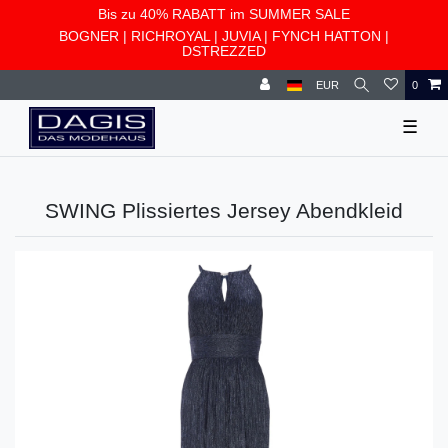
Bis zu 40% RABATT im SUMMER SALE
BOGNER
|
RICHROYAL
|
JUVIA
|
FYNCH HATTON
|
DSTREZZED
EUR
0
☰
SWING Plissiertes Jersey Abendkleid