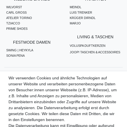
WILVORST
MEINDL
CARL GROSS
LUIS TRENKER
ATELIER TORINO
KRÜGER DIRNDL
TZIACCO
MARJO
PRIME SHOES
LIVING & TASCHEN
FESTMODE DAMEN
VOLUSPA DUFTKERZEN
SWING | HEYKYLA
JOOP! TASCHEN & ACCESSOIRES
SONIA PENA
ZAHLUNGSMETHODEN
Wir verwenden Cookies und ähnliche Technologien auf
unserer Website und verarbeiten personenbezogene Daten
von Besucher:innen unserer Webseite (z.B. IP-Adresse), um
z.B. Inhalte und Anzeigen zu personalisieren, Medien von
WIR VERSENDEN MIT
Drittanbietern einzubinden oder Zugriffe auf unsere Website
zu analysieren. Die Datenverarbeitung erfolgt erst durch
gesetzte Cookies. Wir teilen diese Daten mit Dritten, die wir
in den Einstellungen benennen.
QUALITÄTSVERSPRECHEN
Die Datenverarbeitung kann mit Einwilligung oder aufgrund