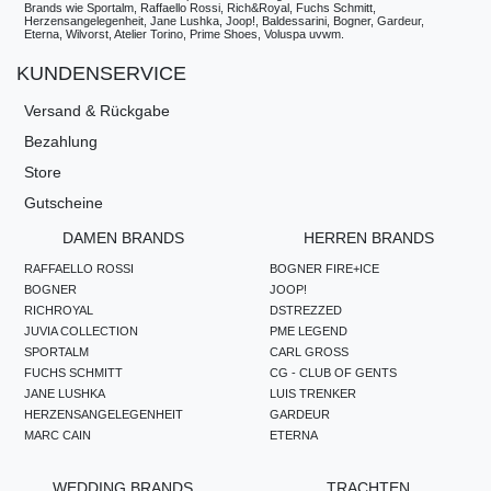
Brands wie Sportalm, Raffaello Rossi, Rich&Royal, Fuchs Schmitt,
Herzensangelegenheit, Jane Lushka, Joop!, Baldessarini, Bogner, Gardeur,
Eterna, Wilvorst, Atelier Torino, Prime Shoes, Voluspa uvwm.
KUNDENSERVICE
Versand & Rückgabe
Bezahlung
Store
Gutscheine
DAMEN BRANDS
HERREN BRANDS
RAFFAELLO ROSSI
BOGNER FIRE+ICE
BOGNER
JOOP!
RICHROYAL
DSTREZZED
JUVIA COLLECTION
PME LEGEND
SPORTALM
CARL GROSS
FUCHS SCHMITT
CG - CLUB OF GENTS
JANE LUSHKA
LUIS TRENKER
HERZENSANGELEGENHEIT
GARDEUR
MARC CAIN
ETERNA
WEDDING BRANDS
TRACHTEN