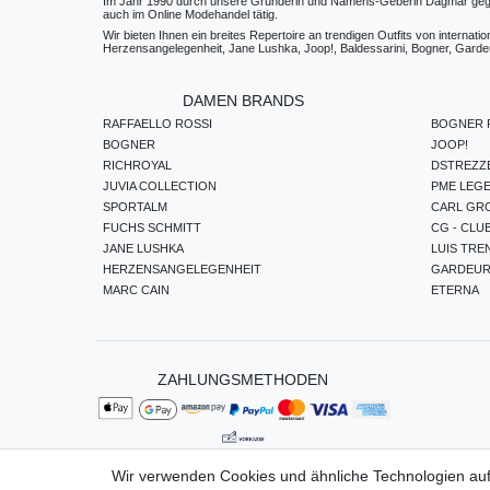
Im Jahr 1990 durch unsere Gründerin und Namens-Geberin Dagmar gegründe
auch im Online Modehandel tätig.
Wir bieten Ihnen ein breites Repertoire an trendigen Outfits von internat
Herzensangelegenheit, Jane Lushka, Joop!, Baldessarini, Bogner, Gardeur
DAMEN BRANDS
RAFFAELLO ROSSI
BOGNER F
BOGNER
JOOP!
RICHROYAL
DSTREZZ
JUVIA COLLECTION
PME LEG
SPORTALM
CARL GR
FUCHS SCHMITT
CG - CLU
JANE LUSHKA
LUIS TRE
HERZENSANGELEGENHEIT
GARDEU
MARC CAIN
ETERNA
ZAHLUNGSMETHODEN
Wir verwenden Cookies und ähnliche Technologien au