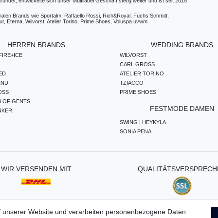
t, entwickelte sich unser Multilabel Geschäft stetig weiter und ist seit 2015
ionalen Brands wie Sportalm, Raffaello Rossi, Rich&Royal, Fuchs Schmitt,
, Eterna, Wilvorst, Atelier Torino, Prime Shoes, Voluspa uvwm.
HERREN BRANDS
WEDDING BRANDS
IRE+ICE
WILVORST
CARL GROSS
ED
ATELIER TORINO
END
TZIACCO
OSS
PRIME SHOES
B OF GENTS
FESTMODE DAMEN
NKER
R
SWING | HEYKYLA
SONIA PENA
WIR VERSENDEN MIT
QUALITÄTSVERSPRECH
f unserer Website und verarbeiten personenbezogene Daten