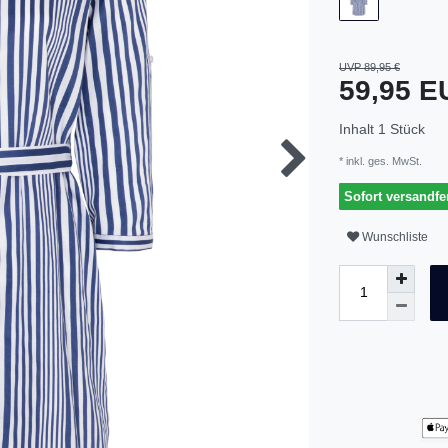
UVP 89,95 €
59,95 
Inhalt
1
Stück
* inkl. ges. MwSt.
Sofort versandfer
Wunschliste