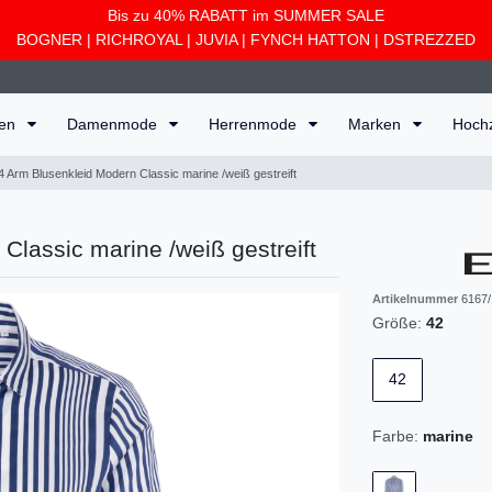
Bis zu 40% RABATT im SUMMER SALE
BOGNER
|
RICHROYAL
|
JUVIA
|
FYNCH HATTON
|
DSTREZZED
ten
Damenmode
Herrenmode
Marken
Hoch
4 Arm Blusenkleid Modern Classic marine /weiß gestreift
Classic marine /weiß gestreift
Artikelnummer
6167/
Größe:
42
42
Farbe:
marine