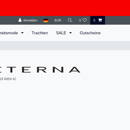
Anmelden
EUR
0
0
zeitsmode
Trachten
SALE
Gutscheine
18 R859 42