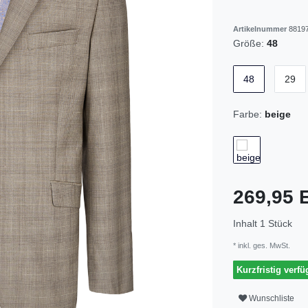
Artikelnummer
88197
Größe:
48
48
29
Farbe:
beige
269,95
Inhalt
1
Stück
* inkl. ges. MwSt.
Kurzfristig verfü
Wunschliste