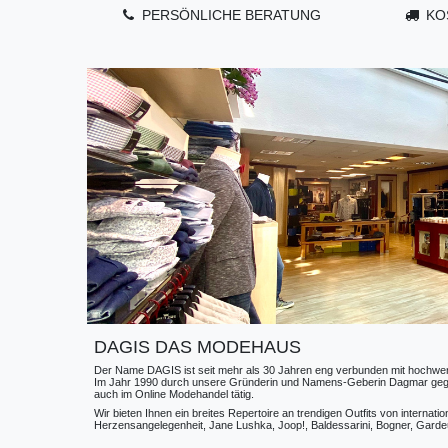
PERSÖNLICHE BERATUNG
KO
DAGIS DAS MODEHAUS
Der Name DAGIS ist seit mehr als 30 Jahren eng verbunden mit hochwerti
Im Jahr 1990 durch unsere Gründerin und Namens-Geberin Dagmar gegründe
auch im Online Modehandel tätig.
Wir bieten Ihnen ein breites Repertoire an trendigen Outfits von internat
Herzensangelegenheit, Jane Lushka, Joop!, Baldessarini, Bogner, Gardeur