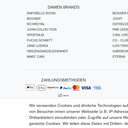
DAMEN BRANDS
RAFFAELLO ROSSI
BOGNER F
BOGNER
JOOP!
RICHROYAL
DSTREZZ
JUVIA COLLECTION
PME LEG
SPORTALM
CARL GR
FUCHS SCHMITT
CG - CLU
JANE LUSHKA
LUIS TRE
HERZENSANGELEGENHEIT
GARDEU
MARC CAIN
ETERNA
ZAHLUNGSMETHODEN
Wir verwenden Cookies und ähnliche Technologien au
von Besucher:innen unserer Webseite (z.B. IP-Adresse
Impressum
Da
Drittanbietern einzubinden oder Zugriffe auf unsere We
gesetzte Cookies. Wir teilen diese Daten mit Dritten, d