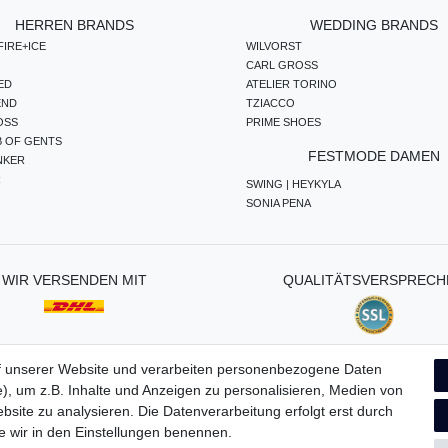
HERREN BRANDS
WEDDING BRANDS
IRE+ICE
WILVORST
CARL GROSS
ED
ATELIER TORINO
END
TZIACCO
OSS
PRIME SHOES
B OF GENTS
FESTMODE DAMEN
NKER
R
SWING | HEYKYLA
SONIA PENA
WIR VERSENDEN MIT
QUALITÄTSVERSPRECH
f unserer Website und verarbeiten personenbezogene Daten
), um z.B. Inhalte und Anzeigen zu personalisieren, Medien von
ten­schutz­erklärung
AGB
Widerrufs­recht
Vertrag widerru
bsite zu analysieren. Die Datenverarbeitung erfolgt erst durch
ie wir in den Einstellungen benennen.