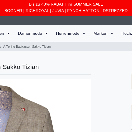
Bis zu 40% RABATT im SUMMER SALE
BOGNER
|
RICHROYAL
|
JUVIA
|
FYNCH HATTON
|
DSTREZZED
ten
Damenmode
Herrenmode
Marken
Hoch
A.Torino Baukasten Sakko Tizian
 Sakko Tizian