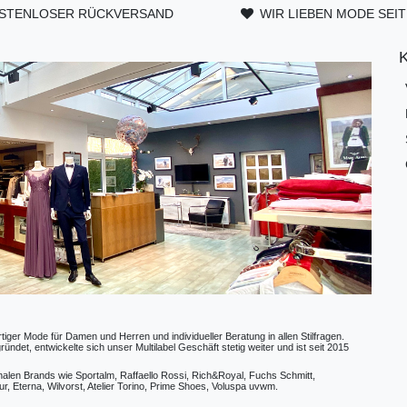
STENLOSER RÜCKVERSAND
WIR LIEBEN MODE SEIT
ger Mode für Damen und Herren und individueller Beratung in allen Stilfragen.
t, entwickelte sich unser Multilabel Geschäft stetig weiter und ist seit 2015
ionalen Brands wie Sportalm, Raffaello Rossi, Rich&Royal, Fuchs Schmitt,
, Eterna, Wilvorst, Atelier Torino, Prime Shoes, Voluspa uvwm.