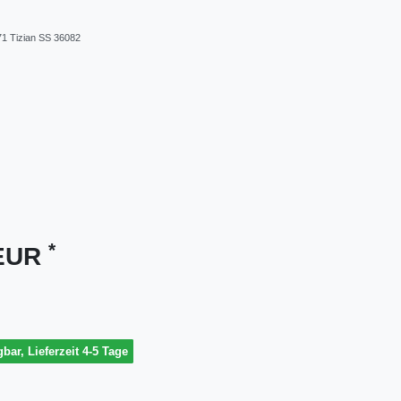
1 Tizian SS 36082
*
 EUR
gbar, Lieferzeit 4-5 Tage