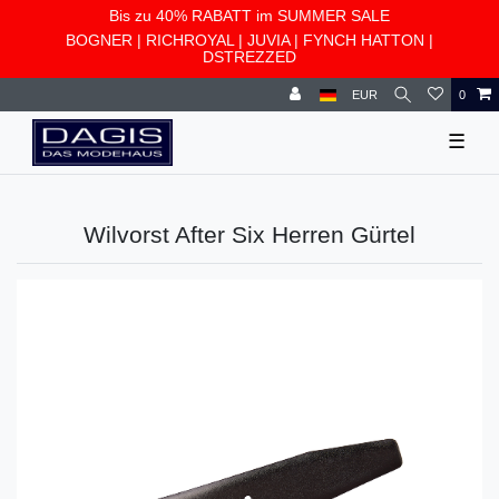
Bis zu 40% RABATT im SUMMER SALE
BOGNER
|
RICHROYAL
|
JUVIA
|
FYNCH HATTON
|
DSTREZZED
EUR
0
☰
Wilvorst After Six Herren Gürtel