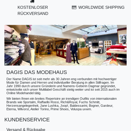
KOSTENLOSER
WORLDWIDE SHIPPING
RÜCKVERSAND
DAGIS DAS MODEHAUS
Der Name DAGIS ist seit mehr als 30 Jahren eng verbunden mit hochwertiger
Mode für Damen und Herren und individueller Beratung in allen Stilfragen. Im
Jahr 1990 durch unsere Gründerin und Namens-Geberin Dagmar gegründet,
entwickelte sich unser Multilabel Geschäft stetig weiter und ist seit 2015 auch im
Online Modehandel tätig.
Wir bieten Ihnen ein breites Repertoire an trendigen Outfits von internationalen
Brands wie Sportalm, Raffaello Rossi, Rich&Royal, Fuchs Schmitt,
Herzensangelegenheit, Jane Lushka, Joop!, Baldessarini, Bogner, Gardeur,
Eterna, Wilvorst, Atelier Torino, Prime Shoes, Voluspa uvwm.
KUNDENSERVICE
Versand & Rückgabe