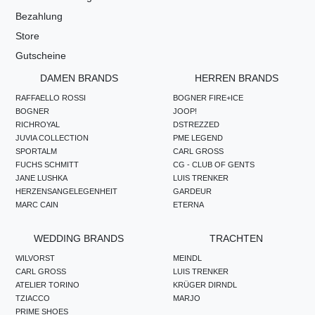
Bezahlung
Store
Gutscheine
DAMEN BRANDS
HERREN BRANDS
RAFFAELLO ROSSI
BOGNER FIRE+ICE
BOGNER
JOOP!
RICHROYAL
DSTREZZED
JUVIA COLLECTION
PME LEGEND
SPORTALM
CARL GROSS
FUCHS SCHMITT
CG - CLUB OF GENTS
JANE LUSHKA
LUIS TRENKER
HERZENSANGELEGENHEIT
GARDEUR
MARC CAIN
ETERNA
WEDDING BRANDS
TRACHTEN
WILVORST
MEINDL
CARL GROSS
LUIS TRENKER
ATELIER TORINO
KRÜGER DIRNDL
TZIACCO
MARJO
PRIME SHOES