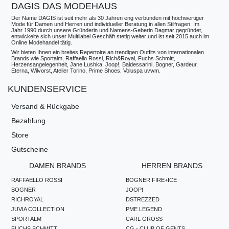
DAGIS DAS MODEHAUS
Der Name DAGIS ist seit mehr als 30 Jahren eng verbunden mit hochwertiger
Mode für Damen und Herren und individueller Beratung in allen Stilfragen. Im
Jahr 1990 durch unsere Gründerin und Namens-Geberin Dagmar gegründet,
entwickelte sich unser Multilabel Geschäft stetig weiter und ist seit 2015 auch im
Online Modehandel tätig.
Wir bieten Ihnen ein breites Repertoire an trendigen Outfits von internationalen
Brands wie Sportalm, Raffaello Rossi, Rich&Royal, Fuchs Schmitt,
Herzensangelegenheit, Jane Lushka, Joop!, Baldessarini, Bogner, Gardeur,
Eterna, Wilvorst, Atelier Torino, Prime Shoes, Voluspa uvwm.
KUNDENSERVICE
Versand & Rückgabe
Bezahlung
Store
Gutscheine
DAMEN BRANDS
HERREN BRANDS
RAFFAELLO ROSSI
BOGNER FIRE+ICE
BOGNER
JOOP!
RICHROYAL
DSTREZZED
JUVIA COLLECTION
PME LEGEND
SPORTALM
CARL GROSS
FUCHS SCHMITT
CG - CLUB OF GENTS