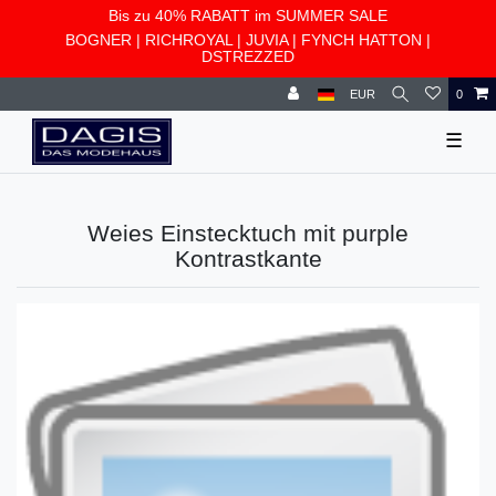
Bis zu 40% RABATT im SUMMER SALE
BOGNER
|
RICHROYAL
|
JUVIA
|
FYNCH HATTON
|
DSTREZZED
EUR
0
☰
Weies Einstecktuch mit purple
Kontrastkante