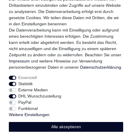
WIR VERSENDEN MIT
Drittanbietern einzubinden oder Zugriffe auf unsere Website
zu analysieren. Die Datenverarbeitung erfolgt erst durch
gesetzte Cookies. Wir teilen diese Daten mit Dritten, die wir
in den Einstellungen benennen.
QUALITÄTSVERSPRECHEN
Die Datenverarbeitung kann mit Einwilligung oder aufgrund
eines berechtigten Interesses erfolgen. Die Zustimmung
kann erteilt oder abgelehnt werden. Es besteht das Recht,
nicht einzuwilligen und die Einwilligung zu einem späteren
Zeitpunkt zu ändern oder zu widerrufen. Beachten Sie unser
FOLGEN SIE UNS
Impressum
und weitere Hinweise zur Verwendung
personenbezogener Daten in unserer
Daten­schutz­erklärung
.
Essenziell
Impressum
Daten­schutz­erklärung
AGB
Statistik
Externe Medien
DHL Wunschzustellung
Widerrufs­recht
Kontakt
Vertrag widerrufen
PayPal
Funktional
Weitere Einstellungen
Alle akzeptieren