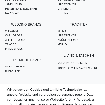
JANE LUSHKA
LUIS TRENKER
HERZENSANGELEGENHEIT
GARDEUR
MARC CAIN
ETERNA
WEDDING BRANDS
TRACHTEN
WILVORST
MEINDL
CARL GROSS
LUIS TRENKER
ATELIER TORINO
KRÜGER DIRNDL
TZIACCO
MARJO
PRIME SHOES
LIVING & TASCHEN
FESTMODE DAMEN
VOLUSPA DUFTKERZEN
SWING | HEYKYLA
JOOP! TASCHEN & ACCESSOIRES
SONIA PENA
ZAHLUNGSMETHODEN
Wir verwenden Cookies und ähnliche Technologien auf
unserer Website und verarbeiten personenbezogene Daten
von Besucher:innen unserer Webseite (z.B. IP-Adresse), um
z.B. Inhalte und Anzeigen zu personalisieren, Medien von