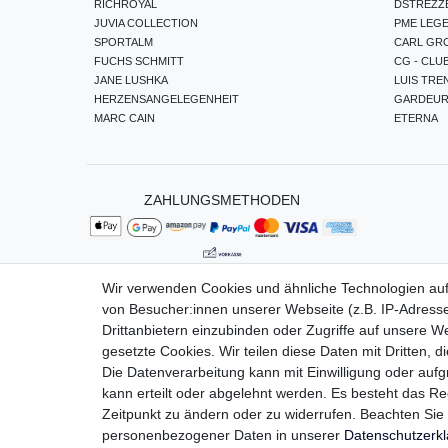
RICHROYAL
DSTREZZ
JUVIA COLLECTION
PME LEG
SPORTALM
CARL GR
FUCHS SCHMITT
CG - CLU
JANE LUSHKA
LUIS TRE
HERZENSANGELEGENHEIT
GARDEU
MARC CAIN
ETERNA
ZAHLUNGSMETHODEN
Wir verwenden Cookies und ähnliche Technologien au
von Besucher:innen unserer Webseite (z.B. IP-Adresse
Impressum
Da
Drittanbietern einzubinden oder Zugriffe auf unsere We
gesetzte Cookies. Wir teilen diese Daten mit Dritten, d
Die Datenverarbeitung kann mit Einwilligung oder auf
kann erteilt oder abgelehnt werden. Es besteht das Rec
Zeitpunkt zu ändern oder zu widerrufen. Beachten Si
personenbezogener Daten in unserer
Daten­schutz­erk