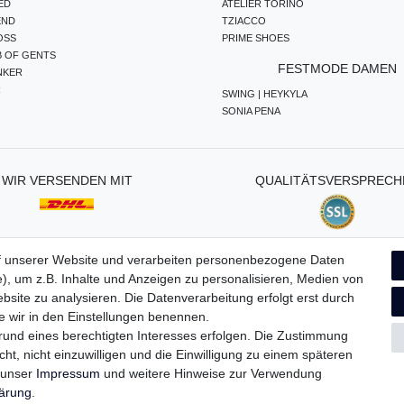
ED
ATELIER TORINO
END
TZIACCO
OSS
PRIME SHOES
B OF GENTS
FESTMODE DAMEN
NKER
R
SWING | HEYKYLA
SONIA PENA
WIR VERSENDEN MIT
QUALITÄTSVERSPRECH
f unserer Website und verarbeiten personenbezogene Daten
), um z.B. Inhalte und Anzeigen zu personalisieren, Medien von
ten­schutz­erklärung
AGB
Widerrufs­recht
Vertrag widerru
bsite zu analysieren. Die Datenverarbeitung erfolgt erst durch
ie wir in den Einstellungen benennen.
grund eines berechtigten Interesses erfolgen. Die Zustimmung
ht, nicht einzuwilligen und die Einwilligung zu einem späteren
e unser
Impressum
und weitere Hinweise zur Verwendung
lärung
.