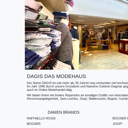
DAGIS DAS MODEHAUS
Der Name DAGIS ist seit mehr als 30 Jahren eng verbunden mit hochwerti
Im Jahr 1990 durch unsere Gründerin und Namens-Geberin Dagmar gegründe
auch im Online Modehandel tätig.
Wir bieten Ihnen ein breites Repertoire an trendigen Outfits von internat
Herzensangelegenheit, Jane Lushka, Joop!, Baldessarini, Bogner, Gardeur
DAMEN BRANDS
RAFFAELLO ROSSI
BOGNER F
BOGNER
JOOP!