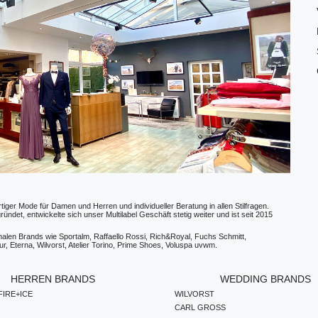
ger Mode für Damen und Herren und individueller Beratung in allen Stilfragen.
t, entwickelte sich unser Multilabel Geschäft stetig weiter und ist seit 2015
ionalen Brands wie Sportalm, Raffaello Rossi, Rich&Royal, Fuchs Schmitt,
, Eterna, Wilvorst, Atelier Torino, Prime Shoes, Voluspa uvwm.
HERREN BRANDS
WEDDING BRANDS
IRE+ICE
WILVORST
CARL GROSS