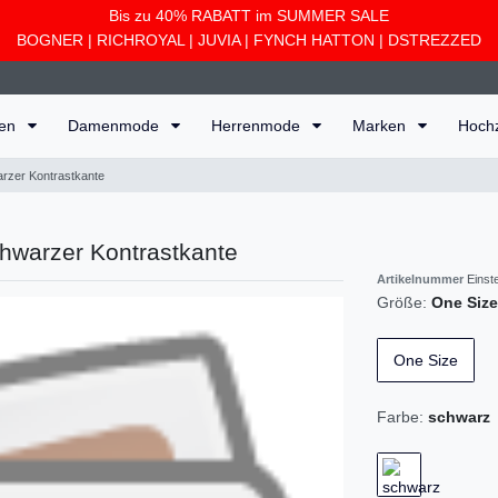
Bis zu 40% RABATT im SUMMER SALE
BOGNER
|
RICHROYAL
|
JUVIA
|
FYNCH HATTON
|
DSTREZZED
ten
Damenmode
Herrenmode
Marken
Hoch
rzer Kontrastkante
hwarzer Kontrastkante
Artikelnummer
Einst
Größe:
One Size
One Size
Farbe:
schwarz