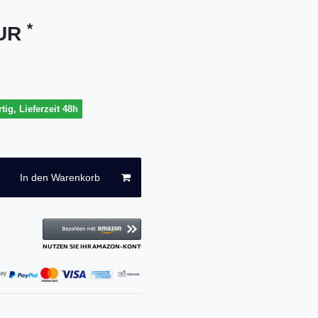
*
EUR
tig, Lieferzeit 48h
In den Warenkorb