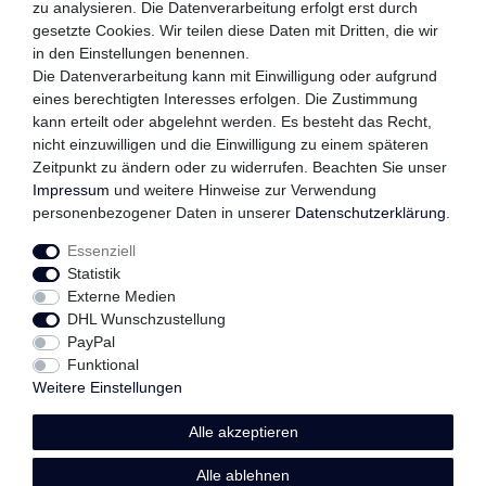
zu analysieren. Die Datenverarbeitung erfolgt erst durch
gesetzte Cookies. Wir teilen diese Daten mit Dritten, die wir
in den Einstellungen benennen.
QUALITÄTSVERSPRECHEN
Die Datenverarbeitung kann mit Einwilligung oder aufgrund
eines berechtigten Interesses erfolgen. Die Zustimmung
kann erteilt oder abgelehnt werden. Es besteht das Recht,
nicht einzuwilligen und die Einwilligung zu einem späteren
FOLGEN SIE UNS
Zeitpunkt zu ändern oder zu widerrufen. Beachten Sie unser
Impressum
und weitere Hinweise zur Verwendung
personenbezogener Daten in unserer
Daten­schutz­erklärung
.
Essenziell
Impressum
Daten­schutz­erklärung
AGB
Statistik
Externe Medien
DHL Wunschzustellung
Widerrufs­recht
Kontakt
Vertrag widerrufen
PayPal
Funktional
Weitere Einstellungen
Alle akzeptieren
© Copyright 2026 | Alle Rechte vorbehalten.
Alle ablehnen