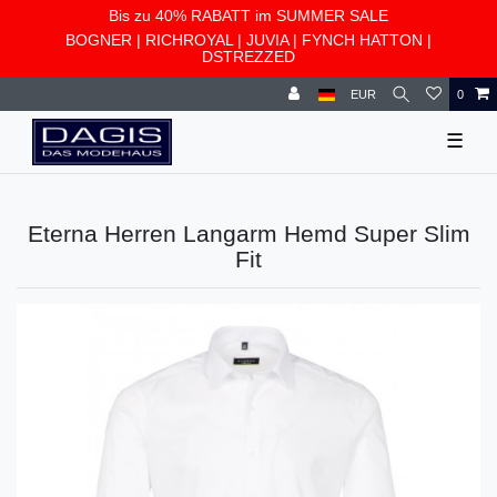
Bis zu 40% RABATT im SUMMER SALE
BOGNER
|
RICHROYAL
|
JUVIA
|
FYNCH HATTON
|
DSTREZZED
EUR
0
☰
Eterna Herren Langarm Hemd Super Slim
Fit