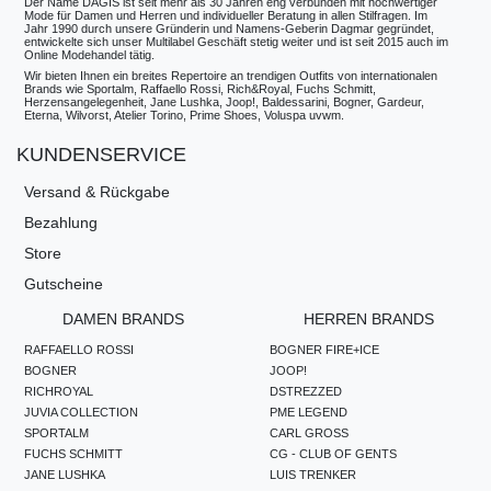
Der Name DAGIS ist seit mehr als 30 Jahren eng verbunden mit hochwertiger
Mode für Damen und Herren und individueller Beratung in allen Stilfragen. Im
Jahr 1990 durch unsere Gründerin und Namens-Geberin Dagmar gegründet,
entwickelte sich unser Multilabel Geschäft stetig weiter und ist seit 2015 auch im
Online Modehandel tätig.
Wir bieten Ihnen ein breites Repertoire an trendigen Outfits von internationalen
Brands wie Sportalm, Raffaello Rossi, Rich&Royal, Fuchs Schmitt,
Herzensangelegenheit, Jane Lushka, Joop!, Baldessarini, Bogner, Gardeur,
Eterna, Wilvorst, Atelier Torino, Prime Shoes, Voluspa uvwm.
KUNDENSERVICE
Versand & Rückgabe
Bezahlung
Store
Gutscheine
DAMEN BRANDS
HERREN BRANDS
RAFFAELLO ROSSI
BOGNER FIRE+ICE
BOGNER
JOOP!
RICHROYAL
DSTREZZED
JUVIA COLLECTION
PME LEGEND
SPORTALM
CARL GROSS
FUCHS SCHMITT
CG - CLUB OF GENTS
JANE LUSHKA
LUIS TRENKER