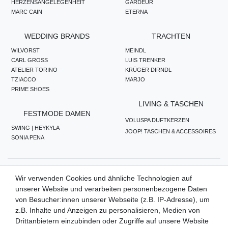
HERZENSANGELEGENHEIT
GARDEUR
MARC CAIN
ETERNA
WEDDING BRANDS
TRACHTEN
WILVORST
MEINDL
CARL GROSS
LUIS TRENKER
ATELIER TORINO
KRÜGER DIRNDL
TZIACCO
MARJO
PRIME SHOES
LIVING & TASCHEN
FESTMODE DAMEN
VOLUSPA DUFTKERZEN
SWING | HEYKYLA
JOOP! TASCHEN & ACCESSOIRES
SONIA PENA
ZAHLUNGSMETHODEN
Wir verwenden Cookies und ähnliche Technologien auf
unserer Website und verarbeiten personenbezogene Daten
von Besucher:innen unserer Webseite (z.B. IP-Adresse), um
z.B. Inhalte und Anzeigen zu personalisieren, Medien von
WIR VERSENDEN MIT
Drittanbietern einzubinden oder Zugriffe auf unsere Website