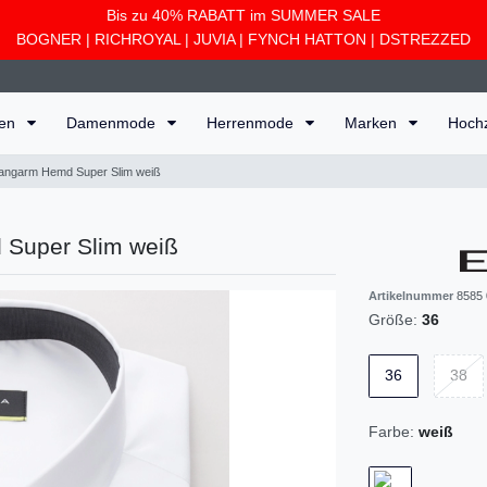
Bis zu 40% RABATT im SUMMER SALE
BOGNER
|
RICHROYAL
|
JUVIA
|
FYNCH HATTON
|
DSTREZZED
ten
Damenmode
Herrenmode
Marken
Hoch
Langarm Hemd Super Slim weiß
 Super Slim weiß
Artikelnummer
8585 
Größe:
36
36
38
Farbe:
weiß