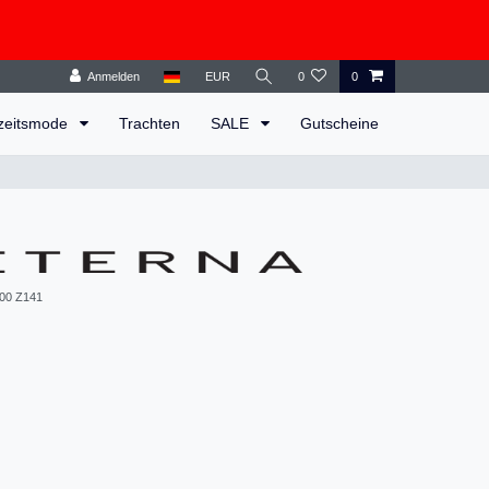
Anmelden
EUR
0
0
zeitsmode
Trachten
SALE
Gutscheine
00 Z141