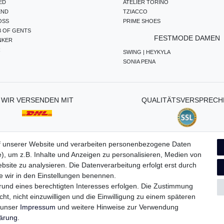
ED
ATELIER TORINO
END
TZIACCO
OSS
PRIME SHOES
B OF GENTS
FESTMODE DAMEN
NKER
R
SWING | HEYKYLA
SONIA PENA
WIR VERSENDEN MIT
QUALITÄTSVERSPRECH
f unserer Website und verarbeiten personenbezogene Daten
), um z.B. Inhalte und Anzeigen zu personalisieren, Medien von
ten­schutz­erklärung
AGB
Widerrufs­recht
Vertrag widerru
bsite zu analysieren. Die Datenverarbeitung erfolgt erst durch
ie wir in den Einstellungen benennen.
grund eines berechtigten Interesses erfolgen. Die Zustimmung
ht, nicht einzuwilligen und die Einwilligung zu einem späteren
e unser
Impressum
und weitere Hinweise zur Verwendung
lärung
.