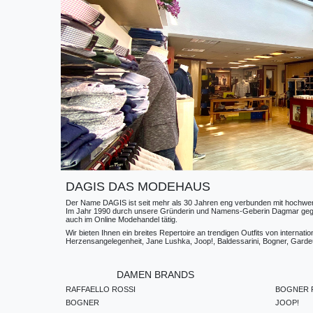
DAGIS DAS MODEHAUS
Der Name DAGIS ist seit mehr als 30 Jahren eng verbunden mit hochwerti
Im Jahr 1990 durch unsere Gründerin und Namens-Geberin Dagmar gegründe
auch im Online Modehandel tätig.
Wir bieten Ihnen ein breites Repertoire an trendigen Outfits von internat
Herzensangelegenheit, Jane Lushka, Joop!, Baldessarini, Bogner, Gardeur
DAMEN BRANDS
RAFFAELLO ROSSI
BOGNER F
BOGNER
JOOP!