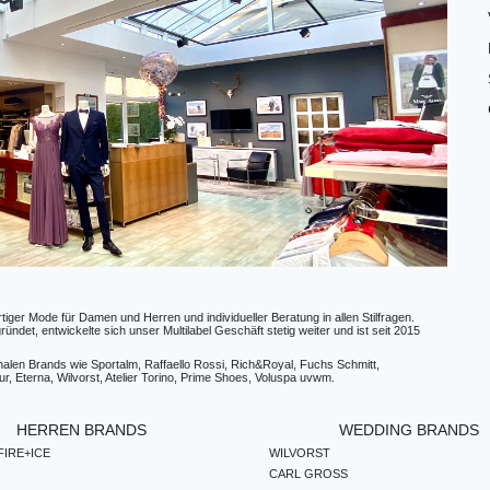
ger Mode für Damen und Herren und individueller Beratung in allen Stilfragen.
t, entwickelte sich unser Multilabel Geschäft stetig weiter und ist seit 2015
ionalen Brands wie Sportalm, Raffaello Rossi, Rich&Royal, Fuchs Schmitt,
, Eterna, Wilvorst, Atelier Torino, Prime Shoes, Voluspa uvwm.
HERREN BRANDS
WEDDING BRANDS
IRE+ICE
WILVORST
CARL GROSS