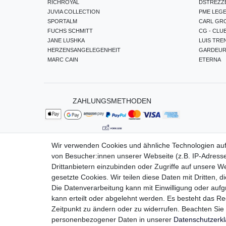
RICHROYAL
DSTREZZ
JUVIA COLLECTION
PME LEG
SPORTALM
CARL GR
FUCHS SCHMITT
CG - CLU
JANE LUSHKA
LUIS TRE
HERZENSANGELEGENHEIT
GARDEU
MARC CAIN
ETERNA
ZAHLUNGSMETHODEN
Wir verwenden Cookies und ähnliche Technologien au
von Besucher:innen unserer Webseite (z.B. IP-Adresse
Impressum
Da
Drittanbietern einzubinden oder Zugriffe auf unsere We
gesetzte Cookies. Wir teilen diese Daten mit Dritten, d
Die Datenverarbeitung kann mit Einwilligung oder auf
kann erteilt oder abgelehnt werden. Es besteht das Rec
Zeitpunkt zu ändern oder zu widerrufen. Beachten Si
personenbezogener Daten in unserer
Daten­schutz­erk