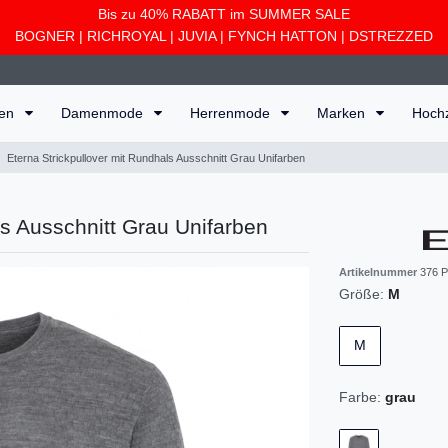
Bis zu 40% RABATT im SUMMER SALE
BOGNER
|
RICHROYAL
|
JUVIA
|
FYNCH HATTON
|
DSTREZZED
ten
Damenmode
Herrenmode
Marken
Hoch
Eterna Strickpullover mit Rundhals Ausschnitt Grau Unifarben
ls Ausschnitt Grau Unifarben
Artikelnummer
376 P
Größe:
M
M
Farbe:
grau