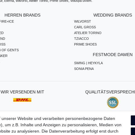
, Eterna, Wilvorst, Atelier Torino, Prime Shoes, Voluspa uvwm.
HERREN BRANDS
WEDDING BRANDS
IRE+ICE
WILVORST
CARL GROSS
ED
ATELIER TORINO
END
TZIACCO
OSS
PRIME SHOES
B OF GENTS
FESTMODE DAMEN
NKER
R
SWING | HEYKYLA
SONIA PENA
WIR VERSENDEN MIT
QUALITÄTSVERSPRECH
f unserer Website und verarbeiten personenbezogene Daten
), um z.B. Inhalte und Anzeigen zu personalisieren, Medien von
ten­schutz­erklärung
AGB
Widerrufs­recht
Vertrag widerru
bsite zu analysieren. Die Datenverarbeitung erfolgt erst durch