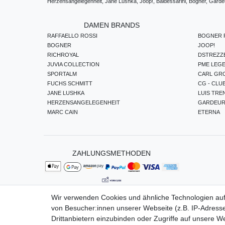
Herzensangelegenheit, Jane Lushka, Joop!, Baldessarini, Bogner, Gardeur
DAMEN BRANDS
RAFFAELLO ROSSI
BOGNER F
BOGNER
JOOP!
RICHROYAL
DSTREZZ
JUVIA COLLECTION
PME LEG
SPORTALM
CARL GR
FUCHS SCHMITT
CG - CLU
JANE LUSHKA
LUIS TRE
HERZENSANGELEGENHEIT
GARDEU
MARC CAIN
ETERNA
ZAHLUNGSMETHODEN
Wir verwenden Cookies und ähnliche Technologien au
von Besucher:innen unserer Webseite (z.B. IP-Adresse
Impressum
Da
Drittanbietern einzubinden oder Zugriffe auf unsere We