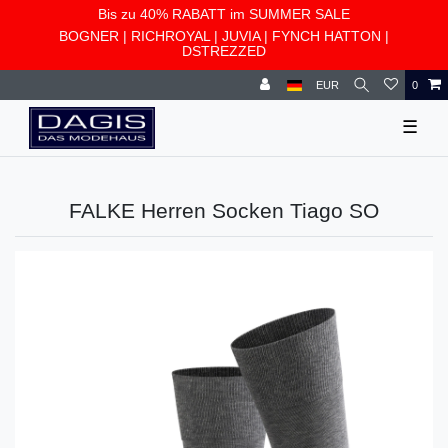
Bis zu 40% RABATT im SUMMER SALE
BOGNER
|
RICHROYAL
|
JUVIA
|
FYNCH HATTON
|
DSTREZZED
EUR
0
☰
FALKE Herren Socken Tiago SO