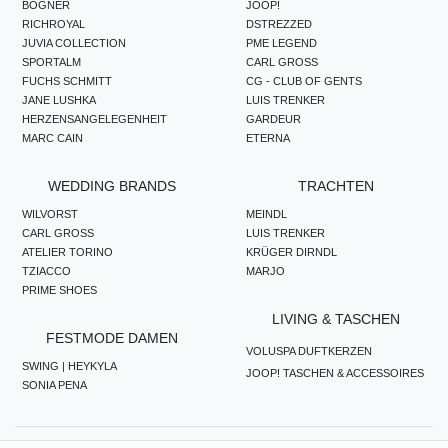
BOGNER
JOOP!
RICHROYAL
DSTREZZED
JUVIA COLLECTION
PME LEGEND
SPORTALM
CARL GROSS
FUCHS SCHMITT
CG - CLUB OF GENTS
JANE LUSHKA
LUIS TRENKER
HERZENSANGELEGENHEIT
GARDEUR
MARC CAIN
ETERNA
WEDDING BRANDS
TRACHTEN
WILVORST
MEINDL
CARL GROSS
LUIS TRENKER
ATELIER TORINO
KRÜGER DIRNDL
TZIACCO
MARJO
PRIME SHOES
LIVING & TASCHEN
FESTMODE DAMEN
VOLUSPA DUFTKERZEN
SWING | HEYKYLA
JOOP! TASCHEN & ACCESSOIRES
SONIA PENA