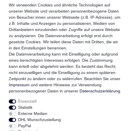
ZAHLUNGSMETHODEN
Wir verwenden Cookies und ähnliche Technologien auf
unserer Website und verarbeiten personenbezogene Daten
von Besucher:innen unserer Webseite (z.B. IP-Adresse), um
z.B. Inhalte und Anzeigen zu personalisieren, Medien von
WIR VERSENDEN MIT
Drittanbietern einzubinden oder Zugriffe auf unsere Website
zu analysieren. Die Datenverarbeitung erfolgt erst durch
gesetzte Cookies. Wir teilen diese Daten mit Dritten, die wir
in den Einstellungen benennen.
QUALITÄTSVERSPRECHEN
Die Datenverarbeitung kann mit Einwilligung oder aufgrund
eines berechtigten Interesses erfolgen. Die Zustimmung
kann erteilt oder abgelehnt werden. Es besteht das Recht,
nicht einzuwilligen und die Einwilligung zu einem späteren
FOLGEN SIE UNS
Zeitpunkt zu ändern oder zu widerrufen. Beachten Sie unser
Impressum
und weitere Hinweise zur Verwendung
personenbezogener Daten in unserer
Daten­schutz­erklärung
.
Essenziell
Impressum
Daten­schutz­erklärung
AGB
Statistik
Externe Medien
DHL Wunschzustellung
Widerrufs­recht
Kontakt
Vertrag widerrufen
PayPal