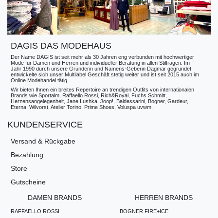
DAGIS DAS MODEHAUS
Der Name DAGIS ist seit mehr als 30 Jahren eng verbunden mit hochwertiger
Mode für Damen und Herren und individueller Beratung in allen Stilfragen. Im
Jahr 1990 durch unsere Gründerin und Namens-Geberin Dagmar gegründet,
entwickelte sich unser Multilabel Geschäft stetig weiter und ist seit 2015 auch im
Online Modehandel tätig.
Wir bieten Ihnen ein breites Repertoire an trendigen Outfits von internationalen
Brands wie Sportalm, Raffaello Rossi, Rich&Royal, Fuchs Schmitt,
Herzensangelegenheit, Jane Lushka, Joop!, Baldessarini, Bogner, Gardeur,
Eterna, Wilvorst, Atelier Torino, Prime Shoes, Voluspa uvwm.
KUNDENSERVICE
Versand & Rückgabe
Bezahlung
Store
Gutscheine
DAMEN BRANDS
HERREN BRANDS
RAFFAELLO ROSSI
BOGNER FIRE+ICE