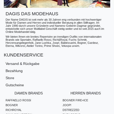
DAGIS DAS MODEHAUS
Der Name DAGIS ist seit mehr als 30 Jahren eng verbunden mit hochwertiger
Mode für Damen und Herren und individueller Beratung in allen Stilfragen. Im
Jahr 1990 durch unsere Gründerin und Namens-Geberin Dagmar gegründet,
entwickelte sich unser Multilabel Geschäft stetig weiter und ist seit 2015 auch im
Online Modehandel tätig.
Wir bieten Ihnen ein breites Repertoire an trendigen Outfits von internationalen
Brands wie Sportalm, Raffaello Rossi, Rich&Royal, Fuchs Schmitt,
Herzensangelegenheit, Jane Lushka, Joop!, Baldessarini, Bogner, Gardeur,
Eterna, Wilvorst, Atelier Torino, Prime Shoes, Voluspa uvwm.
KUNDENSERVICE
Versand & Rückgabe
Bezahlung
Store
Gutscheine
DAMEN BRANDS
HERREN BRANDS
RAFFAELLO ROSSI
BOGNER FIRE+ICE
BOGNER
JOOP!
RICHROYAL
DSTREZZED