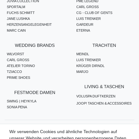
JUVIA COLLECTION
PME LEGEND
SPORTALM
CARL GROSS
FUCHS SCHMITT
CG - CLUB OF GENTS
JANE LUSHKA
LUIS TRENKER
HERZENSANGELEGENHEIT
GARDEUR
MARC CAIN
ETERNA
WEDDING BRANDS
TRACHTEN
WILVORST
MEINDL
CARL GROSS
LUIS TRENKER
ATELIER TORINO
KRÜGER DIRNDL
TZIACCO
MARJO
PRIME SHOES
LIVING & TASCHEN
FESTMODE DAMEN
VOLUSPA DUFTKERZEN
SWING | HEYKYLA
JOOP! TASCHEN & ACCESSOIRES
SONIA PENA
ZAHLUNGSMETHODEN
Wir verwenden Cookies und ähnliche Technologien auf
unserer Website und verarbeiten personenbezogene Daten