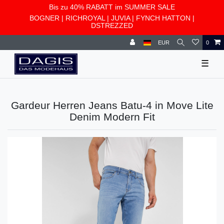
Bis zu 40% RABATT im SUMMER SALE
BOGNER
|
RICHROYAL
|
JUVIA
|
FYNCH HATTON
|
DSTREZZED
EUR
0
☰
Gardeur Herren Jeans Batu-4 in Move Lite
Denim Modern Fit