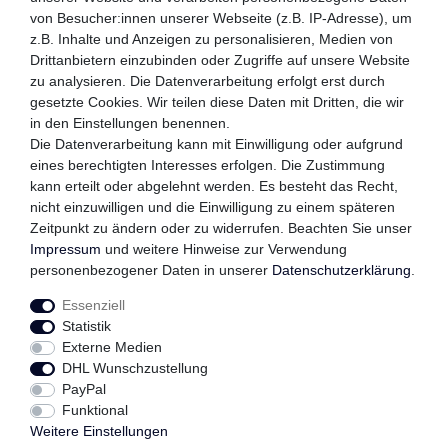
von Besucher:innen unserer Webseite (z.B. IP-Adresse), um
z.B. Inhalte und Anzeigen zu personalisieren, Medien von
WIR VERSENDEN MIT
Drittanbietern einzubinden oder Zugriffe auf unsere Website
zu analysieren. Die Datenverarbeitung erfolgt erst durch
gesetzte Cookies. Wir teilen diese Daten mit Dritten, die wir
in den Einstellungen benennen.
QUALITÄTSVERSPRECHEN
Die Datenverarbeitung kann mit Einwilligung oder aufgrund
eines berechtigten Interesses erfolgen. Die Zustimmung
kann erteilt oder abgelehnt werden. Es besteht das Recht,
nicht einzuwilligen und die Einwilligung zu einem späteren
Zeitpunkt zu ändern oder zu widerrufen. Beachten Sie unser
FOLGEN SIE UNS
Impressum
und weitere Hinweise zur Verwendung
personenbezogener Daten in unserer
Daten­schutz­erklärung
.
Essenziell
Impressum
Daten­schutz­erklärung
AGB
Statistik
Externe Medien
DHL Wunschzustellung
Widerrufs­recht
Kontakt
Vertrag widerrufen
PayPal
Funktional
Weitere Einstellungen