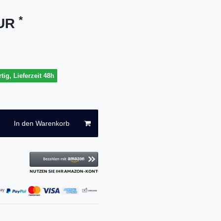
*
EUR
tig, Lieferzeit 48h
In den Warenkorb