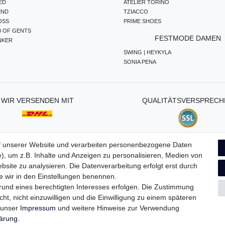
ED
ATELIER TORINO
END
TZIACCO
OSS
PRIME SHOES
B OF GENTS
FESTMODE DAMEN
NKER
R
SWING | HEYKYLA
SONIA PENA
WIR VERSENDEN MIT
QUALITÄTSVERSPRECH
f unserer Website und verarbeiten personenbezogene Daten
), um z.B. Inhalte und Anzeigen zu personalisieren, Medien von
ten­schutz­erklärung
AGB
Widerrufs­recht
Vertrag widerru
bsite zu analysieren. Die Datenverarbeitung erfolgt erst durch
ie wir in den Einstellungen benennen.
grund eines berechtigten Interesses erfolgen. Die Zustimmung
ht, nicht einzuwilligen und die Einwilligung zu einem späteren
e unser
Impressum
und weitere Hinweise zur Verwendung
lärung
.