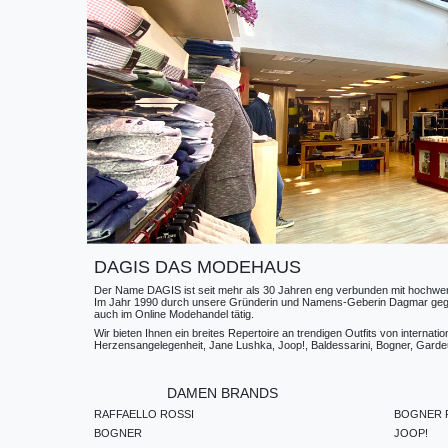
DAGIS DAS MODEHAUS
Der Name DAGIS ist seit mehr als 30 Jahren eng verbunden mit hochwerti
Im Jahr 1990 durch unsere Gründerin und Namens-Geberin Dagmar gegründe
auch im Online Modehandel tätig.
Wir bieten Ihnen ein breites Repertoire an trendigen Outfits von internat
Herzensangelegenheit, Jane Lushka, Joop!, Baldessarini, Bogner, Gardeur
DAMEN BRANDS
RAFFAELLO ROSSI
BOGNER F
BOGNER
JOOP!