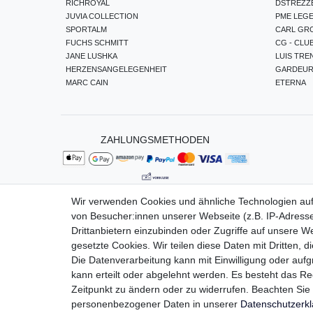
RICHROYAL
DSTREZZ
JUVIA COLLECTION
PME LEG
SPORTALM
CARL GR
FUCHS SCHMITT
CG - CLU
JANE LUSHKA
LUIS TRE
HERZENSANGELEGENHEIT
GARDEU
MARC CAIN
ETERNA
ZAHLUNGSMETHODEN
Wir verwenden Cookies und ähnliche Technologien au
von Besucher:innen unserer Webseite (z.B. IP-Adresse
Impressum
Da
Drittanbietern einzubinden oder Zugriffe auf unsere We
gesetzte Cookies. Wir teilen diese Daten mit Dritten, d
Die Datenverarbeitung kann mit Einwilligung oder auf
kann erteilt oder abgelehnt werden. Es besteht das Rec
Zeitpunkt zu ändern oder zu widerrufen. Beachten Si
personenbezogener Daten in unserer
Daten­schutz­erk