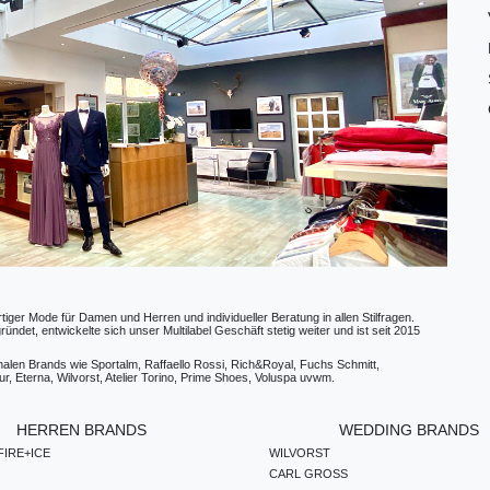
ger Mode für Damen und Herren und individueller Beratung in allen Stilfragen.
t, entwickelte sich unser Multilabel Geschäft stetig weiter und ist seit 2015
ionalen Brands wie Sportalm, Raffaello Rossi, Rich&Royal, Fuchs Schmitt,
, Eterna, Wilvorst, Atelier Torino, Prime Shoes, Voluspa uvwm.
HERREN BRANDS
WEDDING BRANDS
IRE+ICE
WILVORST
CARL GROSS