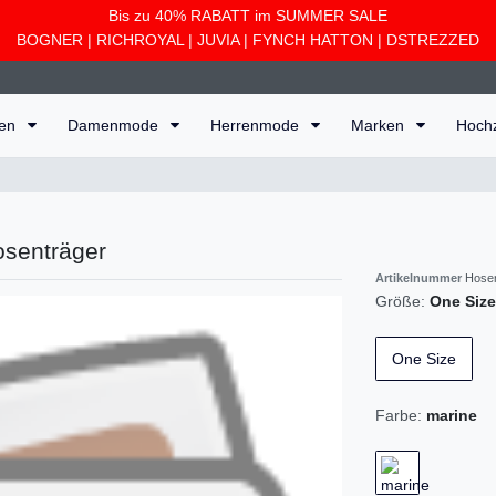
Bis zu 40% RABATT im SUMMER SALE
BOGNER
|
RICHROYAL
|
JUVIA
|
FYNCH HATTON
|
DSTREZZED
ten
Damenmode
Herrenmode
Marken
Hoch
osenträger
Artikelnummer
Hosen
Größe:
One Size
One Size
Farbe:
marine