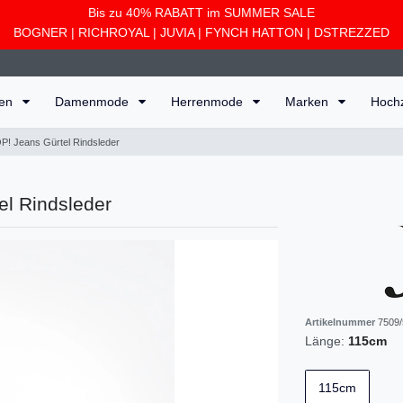
Bis zu 40% RABATT im SUMMER SALE
BOGNER
|
RICHROYAL
|
JUVIA
|
FYNCH HATTON
|
DSTREZZED
ten
Damenmode
Herrenmode
Marken
Hoch
! Jeans Gürtel Rindsleder
l Rindsleder
Artikelnummer
7509/
Länge:
115cm
115cm