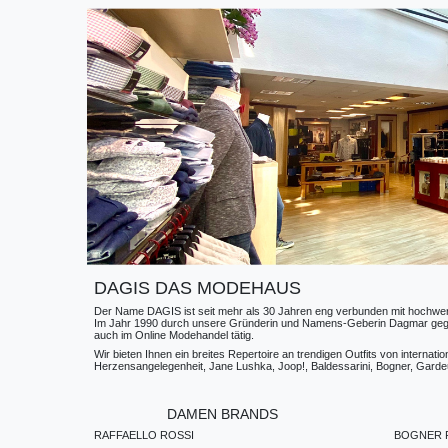
DAGIS DAS MODEHAUS
Der Name DAGIS ist seit mehr als 30 Jahren eng verbunden mit hochwerti
Im Jahr 1990 durch unsere Gründerin und Namens-Geberin Dagmar gegründe
auch im Online Modehandel tätig.
Wir bieten Ihnen ein breites Repertoire an trendigen Outfits von internat
Herzensangelegenheit, Jane Lushka, Joop!, Baldessarini, Bogner, Gardeur
DAMEN BRANDS
RAFFAELLO ROSSI
BOGNER F