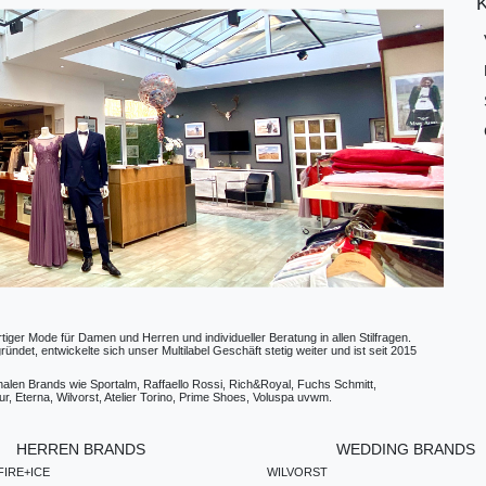
ger Mode für Damen und Herren und individueller Beratung in allen Stilfragen.
t, entwickelte sich unser Multilabel Geschäft stetig weiter und ist seit 2015
ionalen Brands wie Sportalm, Raffaello Rossi, Rich&Royal, Fuchs Schmitt,
, Eterna, Wilvorst, Atelier Torino, Prime Shoes, Voluspa uvwm.
HERREN BRANDS
WEDDING BRANDS
IRE+ICE
WILVORST