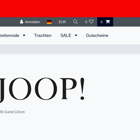
Anmelden
EUR
0
0
zeitsmode
Trachten
SALE
Gutscheine
55 Gürtel 115cm