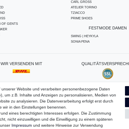
CARL GROSS
ED
ATELIER TORINO
END
TZIACCO
OSS
PRIME SHOES
B OF GENTS
FESTMODE DAMEN
NKER
R
SWING | HEYKYLA
SONIA PENA
WIR VERSENDEN MIT
QUALITÄTSVERSPRECH
f unserer Website und verarbeiten personenbezogene Daten
), um z.B. Inhalte und Anzeigen zu personalisieren, Medien von
ten­schutz­erklärung
AGB
Widerrufs­recht
Vertrag widerru
bsite zu analysieren. Die Datenverarbeitung erfolgt erst durch
ie wir in den Einstellungen benennen.
grund eines berechtigten Interesses erfolgen. Die Zustimmung
ht, nicht einzuwilligen und die Einwilligung zu einem späteren
e unser
Impressum
und weitere Hinweise zur Verwendung