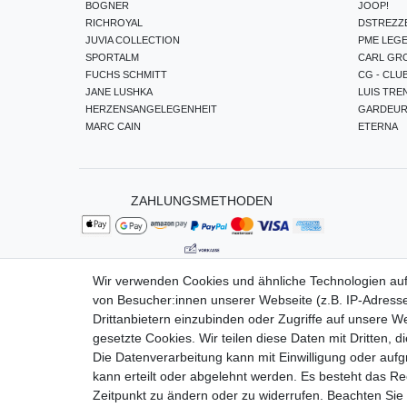
BOGNER
JOOP!
RICHROYAL
DSTREZZ
JUVIA COLLECTION
PME LEG
SPORTALM
CARL GR
FUCHS SCHMITT
CG - CLU
JANE LUSHKA
LUIS TRE
HERZENSANGELEGENHEIT
GARDEU
MARC CAIN
ETERNA
ZAHLUNGSMETHODEN
Wir verwenden Cookies und ähnliche Technologien au
von Besucher:innen unserer Webseite (z.B. IP-Adresse
Impressum
Da
Drittanbietern einzubinden oder Zugriffe auf unsere We
gesetzte Cookies. Wir teilen diese Daten mit Dritten, d
Die Datenverarbeitung kann mit Einwilligung oder auf
kann erteilt oder abgelehnt werden. Es besteht das Rec
Zeitpunkt zu ändern oder zu widerrufen. Beachten Si