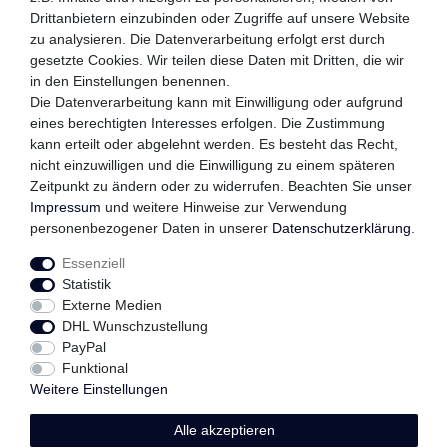
WIR VERSENDEN MIT
Drittanbietern einzubinden oder Zugriffe auf unsere Website
zu analysieren. Die Datenverarbeitung erfolgt erst durch
gesetzte Cookies. Wir teilen diese Daten mit Dritten, die wir
in den Einstellungen benennen.
QUALITÄTSVERSPRECHEN
Die Datenverarbeitung kann mit Einwilligung oder aufgrund
eines berechtigten Interesses erfolgen. Die Zustimmung
kann erteilt oder abgelehnt werden. Es besteht das Recht,
nicht einzuwilligen und die Einwilligung zu einem späteren
Zeitpunkt zu ändern oder zu widerrufen. Beachten Sie unser
FOLGEN SIE UNS
Impressum
und weitere Hinweise zur Verwendung
personenbezogener Daten in unserer
Daten­schutz­erklärung
.
Essenziell
Impressum
Daten­schutz­erklärung
AGB
Statistik
Externe Medien
DHL Wunschzustellung
Widerrufs­recht
Kontakt
Vertrag widerrufen
PayPal
Funktional
Weitere Einstellungen
Alle akzeptieren