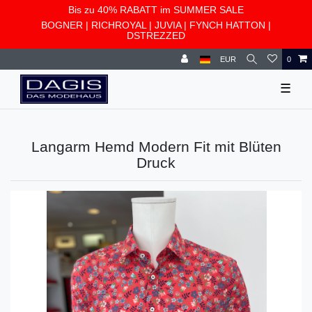
Bis zu 40% RABATT im SUMMER SALE
BOGNER
|
RICHROYAL
|
JUVIA
|
FYNCH HATTON
|
DSTREZZED
EUR
0
☰
Langarm Hemd Modern Fit mit Blüten
Druck