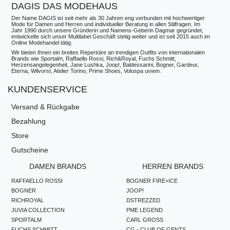
DAGIS DAS MODEHAUS
Der Name DAGIS ist seit mehr als 30 Jahren eng verbunden mit hochwertiger
Mode für Damen und Herren und individueller Beratung in allen Stilfragen. Im
Jahr 1990 durch unsere Gründerin und Namens-Geberin Dagmar gegründet,
entwickelte sich unser Multilabel Geschäft stetig weiter und ist seit 2015 auch im
Online Modehandel tätig.
Wir bieten Ihnen ein breites Repertoire an trendigen Outfits von internationalen
Brands wie Sportalm, Raffaello Rossi, Rich&Royal, Fuchs Schmitt,
Herzensangelegenheit, Jane Lushka, Joop!, Baldessarini, Bogner, Gardeur,
Eterna, Wilvorst, Atelier Torino, Prime Shoes, Voluspa uvwm.
KUNDENSERVICE
Versand & Rückgabe
Bezahlung
Store
Gutscheine
DAMEN BRANDS
HERREN BRANDS
RAFFAELLO ROSSI
BOGNER FIRE+ICE
BOGNER
JOOP!
RICHROYAL
DSTREZZED
JUVIA COLLECTION
PME LEGEND
SPORTALM
CARL GROSS
FUCHS SCHMITT
CG - CLUB OF GENTS