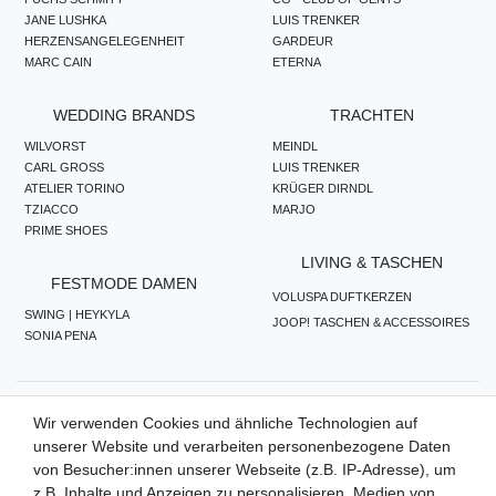
JANE LUSHKA
LUIS TRENKER
HERZENSANGELEGENHEIT
GARDEUR
MARC CAIN
ETERNA
WEDDING BRANDS
TRACHTEN
WILVORST
MEINDL
CARL GROSS
LUIS TRENKER
ATELIER TORINO
KRÜGER DIRNDL
TZIACCO
MARJO
PRIME SHOES
LIVING & TASCHEN
FESTMODE DAMEN
VOLUSPA DUFTKERZEN
SWING | HEYKYLA
JOOP! TASCHEN & ACCESSOIRES
SONIA PENA
ZAHLUNGSMETHODEN
Wir verwenden Cookies und ähnliche Technologien auf
unserer Website und verarbeiten personenbezogene Daten
von Besucher:innen unserer Webseite (z.B. IP-Adresse), um
z.B. Inhalte und Anzeigen zu personalisieren, Medien von