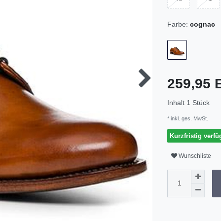
Farbe:
cognac
259,95
Inhalt
1
Stück
* inkl. ges. MwSt.
Kurzfristig verfü
Wunschliste