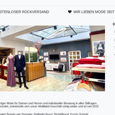
STENLOSER RÜCKVERSAND
WIR LIEBEN MODE SEIT
ger Mode für Damen und Herren und individueller Beratung in allen Stilfragen.
t, entwickelte sich unser Multilabel Geschäft stetig weiter und ist seit 2015
ionalen Brands wie Sportalm, Raffaello Rossi, Rich&Royal, Fuchs Schmitt,