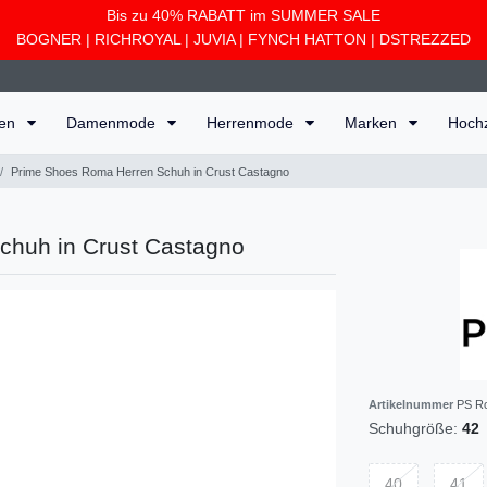
Bis zu 40% RABATT im SUMMER SALE
BOGNER
|
RICHROYAL
|
JUVIA
|
FYNCH HATTON
|
DSTREZZED
ten
Damenmode
Herrenmode
Marken
Hoch
Prime Shoes Roma Herren Schuh in Crust Castagno
chuh in Crust Castagno
Artikelnummer
PS R
Schuhgröße:
42
40
41