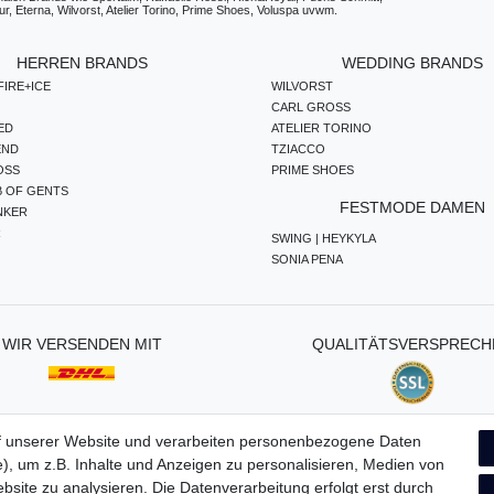
, Eterna, Wilvorst, Atelier Torino, Prime Shoes, Voluspa uvwm.
HERREN BRANDS
WEDDING BRANDS
IRE+ICE
WILVORST
CARL GROSS
ED
ATELIER TORINO
END
TZIACCO
OSS
PRIME SHOES
B OF GENTS
FESTMODE DAMEN
NKER
R
SWING | HEYKYLA
SONIA PENA
WIR VERSENDEN MIT
QUALITÄTSVERSPRECH
f unserer Website und verarbeiten personenbezogene Daten
), um z.B. Inhalte und Anzeigen zu personalisieren, Medien von
ten­schutz­erklärung
AGB
Widerrufs­recht
Vertrag widerru
bsite zu analysieren. Die Datenverarbeitung erfolgt erst durch