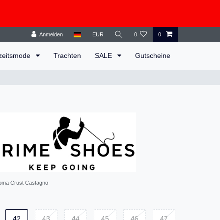
Anmelden
EUR
0
0
zeitsmode
Trachten
SALE
Gutscheine
oma Crust Castagno
42
43
44
45
46
47