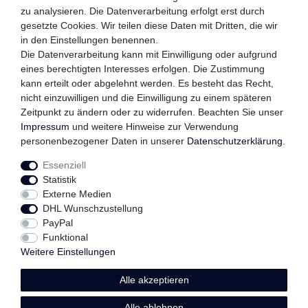
zu analysieren. Die Datenverarbeitung erfolgt erst durch
gesetzte Cookies. Wir teilen diese Daten mit Dritten, die wir
in den Einstellungen benennen.
QUALITÄTSVERSPRECHEN
Die Datenverarbeitung kann mit Einwilligung oder aufgrund
eines berechtigten Interesses erfolgen. Die Zustimmung
kann erteilt oder abgelehnt werden. Es besteht das Recht,
nicht einzuwilligen und die Einwilligung zu einem späteren
Zeitpunkt zu ändern oder zu widerrufen. Beachten Sie unser
FOLGEN SIE UNS
Impressum
und weitere Hinweise zur Verwendung
personenbezogener Daten in unserer
Daten­schutz­erklärung
.
Essenziell
Impressum
Daten­schutz­erklärung
AGB
Statistik
Externe Medien
DHL Wunschzustellung
Widerrufs­recht
Kontakt
Vertrag widerrufen
PayPal
Funktional
Weitere Einstellungen
Alle akzeptieren
© Copyright 2026 | Alle Rechte vorbehalten.
Alle ablehnen