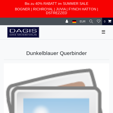
Bis zu 40% RABATT im SUMMER SALE
BOGNER
|
RICHROYAL
|
JUVIA
|
FYNCH HATTON
|
DSTREZZED
EUR
0
☰
Dunkelblauer Querbinder