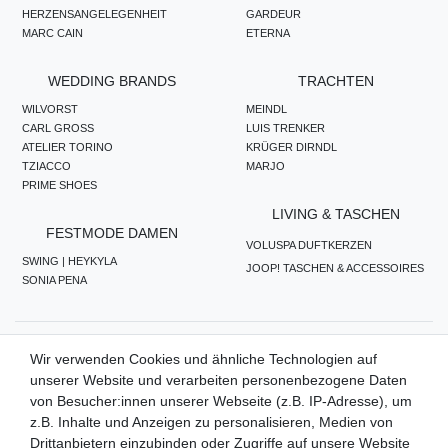
HERZENSANGELEGENHEIT
GARDEUR
MARC CAIN
ETERNA
WEDDING BRANDS
TRACHTEN
WILVORST
MEINDL
CARL GROSS
LUIS TRENKER
ATELIER TORINO
KRÜGER DIRNDL
TZIACCO
MARJO
PRIME SHOES
LIVING & TASCHEN
FESTMODE DAMEN
VOLUSPA DUFTKERZEN
SWING | HEYKYLA
JOOP! TASCHEN & ACCESSOIRES
SONIA PENA
ZAHLUNGSMETHODEN
Wir verwenden Cookies und ähnliche Technologien auf
unserer Website und verarbeiten personenbezogene Daten
von Besucher:innen unserer Webseite (z.B. IP-Adresse), um
z.B. Inhalte und Anzeigen zu personalisieren, Medien von
WIR VERSENDEN MIT
Drittanbietern einzubinden oder Zugriffe auf unsere Website