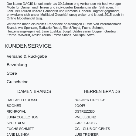
Der Name DAGIS ist seit mehr als 30 Jahren eng verbunden mit hochwertiger
Mode für Damen und Herren und individueller Beratung in allen Stilfragen. Im
Jahr 1990 durch unsere Gründerin und Namens-Geberin Dagmar gegründet,
entwickelte sich unser Multilabel Geschäft stetig weiter und ist seit 2015 auch im
Online Modehandel tätig.
Wir bieten Ihnen ein breites Repertoire an trendigen Outfits von internationalen
Brands wie Sportalm, Raffaello Rossi, Rich&Royal, Fuchs Schmitt,
Herzensangelegenheit, Jane Lushka, Joop!, Baldessarini, Bogner, Gardeur,
Eterna, Wilvorst, Atelier Torino, Prime Shoes, Voluspa uvwm.
KUNDENSERVICE
Versand & Rückgabe
Bezahlung
Store
Gutscheine
DAMEN BRANDS
HERREN BRANDS
RAFFAELLO ROSSI
BOGNER FIRE+ICE
BOGNER
JOOP!
RICHROYAL
DSTREZZED
JUVIA COLLECTION
PME LEGEND
SPORTALM
CARL GROSS
FUCHS SCHMITT
CG - CLUB OF GENTS
JANE LUSHKA
LUIS TRENKER