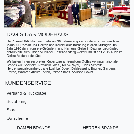
DAGIS DAS MODEHAUS
Der Name DAGIS ist seit mehr als 30 Jahren eng verbunden mit hochwertiger
Mode für Damen und Herren und individueller Beratung in allen Stilfragen. Im
Jahr 1990 durch unsere Gründerin und Namens-Geberin Dagmar gegründet,
entwickelte sich unser Multilabel Geschäft stetig weiter und ist seit 2015 auch im
Online Modehandel tätig.
Wir bieten Ihnen ein breites Repertoire an trendigen Outfits von internationalen
Brands wie Sportalm, Raffaello Rossi, Rich&Royal, Fuchs Schmitt,
Herzensangelegenheit, Jane Lushka, Joop!, Baldessarini, Bogner, Gardeur,
Eterna, Wilvorst, Atelier Torino, Prime Shoes, Voluspa uvwm.
KUNDENSERVICE
Versand & Rückgabe
Bezahlung
Store
Gutscheine
DAMEN BRANDS
HERREN BRANDS