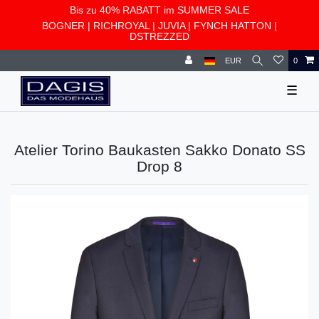
Bis zu 40% RABATT im SUMMER SALE
BOGNER
|
RICHROYAL
|
JUVIA
|
FYNCH HATTON
|
DSTREZZED
EUR
0
☰
Atelier Torino Baukasten Sakko Donato SS
Drop 8