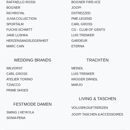
RAFFAELLO ROSSI
BOGNER FIRE+ICE
BOGNER
JOOP!
RICHROYAL
DSTREZZED
JUVIA COLLECTION
PME LEGEND
SPORTALM
CARL GROSS
FUCHS SCHMITT
CG - CLUB OF GENTS
JANE LUSHKA
LUIS TRENKER
HERZENSANGELEGENHEIT
GARDEUR
MARC CAIN
ETERNA
WEDDING BRANDS
TRACHTEN
WILVORST
MEINDL
CARL GROSS
LUIS TRENKER
ATELIER TORINO
KRÜGER DIRNDL
TZIACCO
MARJO
PRIME SHOES
LIVING & TASCHEN
FESTMODE DAMEN
VOLUSPA DUFTKERZEN
SWING | HEYKYLA
JOOP! TASCHEN & ACCESSOIRES
SONIA PENA