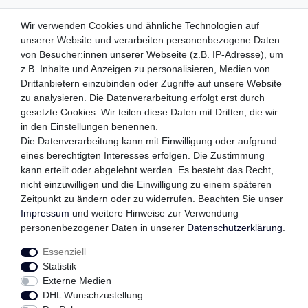
ZAHLUNGSMETHODEN
Wir verwenden Cookies und ähnliche Technologien auf
unserer Website und verarbeiten personenbezogene Daten
von Besucher:innen unserer Webseite (z.B. IP-Adresse), um
z.B. Inhalte und Anzeigen zu personalisieren, Medien von
WIR VERSENDEN MIT
Drittanbietern einzubinden oder Zugriffe auf unsere Website
zu analysieren. Die Datenverarbeitung erfolgt erst durch
gesetzte Cookies. Wir teilen diese Daten mit Dritten, die wir
in den Einstellungen benennen.
QUALITÄTSVERSPRECHEN
Die Datenverarbeitung kann mit Einwilligung oder aufgrund
eines berechtigten Interesses erfolgen. Die Zustimmung
kann erteilt oder abgelehnt werden. Es besteht das Recht,
nicht einzuwilligen und die Einwilligung zu einem späteren
FOLGEN SIE UNS
Zeitpunkt zu ändern oder zu widerrufen. Beachten Sie unser
Impressum
und weitere Hinweise zur Verwendung
personenbezogener Daten in unserer
Daten­schutz­erklärung
.
Essenziell
Impressum
Daten­schutz­erklärung
AGB
Statistik
Externe Medien
DHL Wunschzustellung
Widerrufs­recht
Kontakt
Vertrag widerrufen