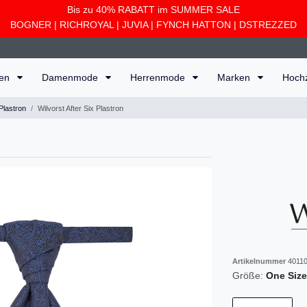
Bis zu 40% RABATT im SUMMER SALE
BOGNER
|
RICHROYAL
|
JUVIA
|
FYNCH HATTON
|
DSTREZZED
ten
Damenmode
Herrenmode
Marken
Hoch
Plastron
Wilvorst After Six Plastron
Artikelnummer
40110
Größe:
One Size