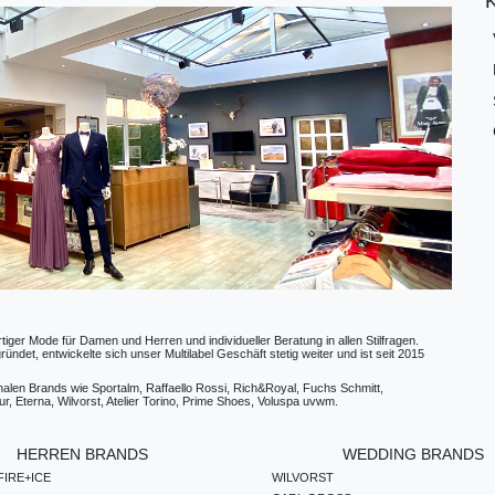
ger Mode für Damen und Herren und individueller Beratung in allen Stilfragen.
t, entwickelte sich unser Multilabel Geschäft stetig weiter und ist seit 2015
ionalen Brands wie Sportalm, Raffaello Rossi, Rich&Royal, Fuchs Schmitt,
, Eterna, Wilvorst, Atelier Torino, Prime Shoes, Voluspa uvwm.
HERREN BRANDS
WEDDING BRANDS
IRE+ICE
WILVORST