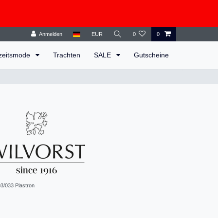
Anmelden
EUR
0
0
zeitsmode
Trachten
SALE
Gutscheine
3/033 Plastron