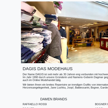
DAGIS DAS MODEHAUS
Der Name DAGIS ist seit mehr als 30 Jahren eng verbunden mit hochwerti
Im Jahr 1990 durch unsere Gründerin und Namens-Geberin Dagmar gegründe
auch im Online Modehandel tätig.
Wir bieten Ihnen ein breites Repertoire an trendigen Outfits von internat
Herzensangelegenheit, Jane Lushka, Joop!, Baldessarini, Bogner, Gardeur
DAMEN BRANDS
RAFFAELLO ROSSI
BOGNER F