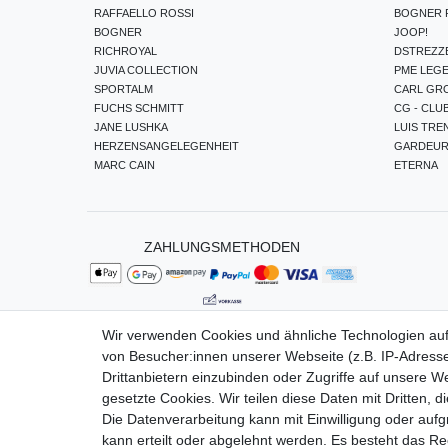
RAFFAELLO ROSSI
BOGNER F
BOGNER
JOOP!
RICHROYAL
DSTREZZ
JUVIA COLLECTION
PME LEG
SPORTALM
CARL GR
FUCHS SCHMITT
CG - CLU
JANE LUSHKA
LUIS TRE
HERZENSANGELEGENHEIT
GARDEU
MARC CAIN
ETERNA
ZAHLUNGSMETHODEN
Wir verwenden Cookies und ähnliche Technologien au
von Besucher:innen unserer Webseite (z.B. IP-Adresse
Impressum
Da
Drittanbietern einzubinden oder Zugriffe auf unsere We
gesetzte Cookies. Wir teilen diese Daten mit Dritten, d
Die Datenverarbeitung kann mit Einwilligung oder auf
kann erteilt oder abgelehnt werden. Es besteht das Rec