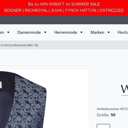
Bis zu 40% RABATT im SUMMER SALE
BOGNER
|
RICHROYAL
|
JUVIA
|
FYNCH HATTON
|
DSTREZZED
ten
Damenmode
Herrenmode
Marken
Hoch
rst Hochzeitsweste After Six
Artikelnummer
4872
Größe:
50