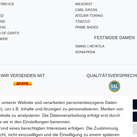
IRE+ICE
WILVORST
CARL GROSS
ED
ATELIER TORINO
END
TZIACCO
OSS
PRIME SHOES
B OF GENTS
FESTMODE DAMEN
NKER
R
SWING | HEYKYLA
SONIA PENA
WIR VERSENDEN MIT
QUALITÄTSVERSPRECH
f unserer Website und verarbeiten personenbezogene Daten
), um z.B. Inhalte und Anzeigen zu personalisieren, Medien von
ten­schutz­erklärung
AGB
Widerrufs­recht
Vertrag widerru
bsite zu analysieren. Die Datenverarbeitung erfolgt erst durch
ie wir in den Einstellungen benennen.
grund eines berechtigten Interesses erfolgen. Die Zustimmung
ht, nicht einzuwilligen und die Einwilligung zu einem späteren