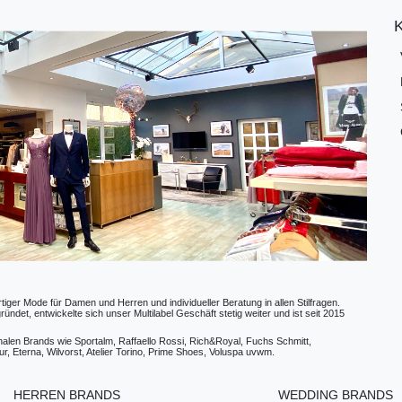
ger Mode für Damen und Herren und individueller Beratung in allen Stilfragen.
t, entwickelte sich unser Multilabel Geschäft stetig weiter und ist seit 2015
ionalen Brands wie Sportalm, Raffaello Rossi, Rich&Royal, Fuchs Schmitt,
, Eterna, Wilvorst, Atelier Torino, Prime Shoes, Voluspa uvwm.
HERREN BRANDS
WEDDING BRANDS