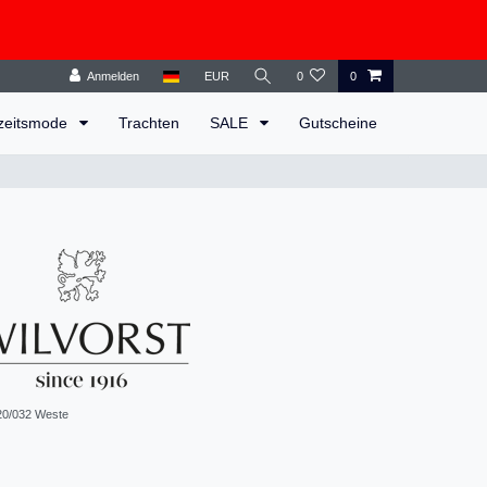
Anmelden
EUR
0
0
zeitsmode
Trachten
SALE
Gutscheine
20/032 Weste